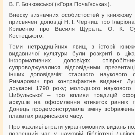
В. Г. Бочковської («Гора Почаївська»).
Внеску визначних особистостей у книжкову 
присвячені доповіді Н. І. Черниш про Іларіона
Кривенко про Василя Щурата, О. К. Су
Костецького.
Теми нетрадиційних явищ з історії кни
видавничої культури були розкриті в цік
інформативних доповідях співробі
супроводжувалися відповідними презентац
інших доповідачів: старшого наукового с
Римарович про контрафактне видання Луць
друкарні 1790 року; молодшого наукового с
Цибульської – про впливи традицій офо
аркушів на оформлення етикеток ранніх г
Донець продемонструвала зміну зображень 
плакатах радянського часу.
Про жахливі втрати україномовних видань пол
повоєнний час у науковій бібліотеці Львівс