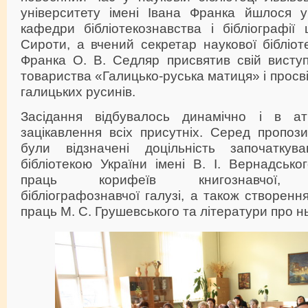
університету імені Івана Франка йшлося у
кафедри бібліотекознавства і бібліографії 
Сироти, а вчений секретар наукової бібліот
Франка О. В. Седляр присвятив свій виступ
товариства «Галицько-руська матиця» і просві
галицьких русинів.
Засідання відбувалось динамічно і в ат
зацікавлення всіх присутніх. Серед пропозиц
були відзначені доцільність започаткув
бібліотекою України імені В. І. Вернадсько
праць корифеїв книгознавчої, біб
бібліографознавчої галузі, а також створення
праць М. С. Грушевського та літератури про н