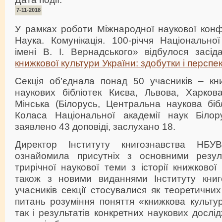
7-11-2018
У рамках роботи Міжнародної наукової конфе
Наука. Комунікація. 100-річчя Національної
імені В. І. Вернадського» відбулося засід
книжкової культури України: здобутки і перспе
Секція об’єднала понад 50 учасників – кни
наукових бібліотек Києва, Львова, Харков
Мінська (Білорусь, Центральна наукова біб
Коласа Національної академії наук Білор
заявлено 43 доповіді, заслухано 18.
Директор Інституту книгознавства НБ
ознайомила присутніх з основними резул
трирічної наукової теми з історії книжкової
також з новими виданнями Інституту книго
учасників секції стосувалися як теоретичних
питань розуміння поняття «книжкова культур
так і результатів конкретних наукових дослі