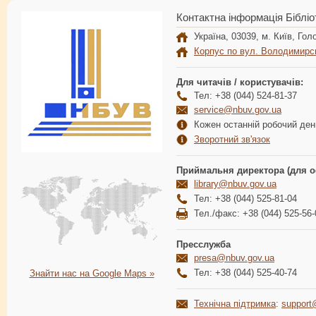
Контактна інформація Бібліо
Україна, 03039, м. Київ, Голо
Корпус по вул. Володимирс
Для читачів / користувачів:
Тел: +38 (044) 524-81-37
service@nbuv.gov.ua
Кожен останній робочий день
Зворотний зв'язок
Приймальня директора (для о
library@nbuv.gov.ua
Тел: +38 (044) 525-81-04
Тел./факс: +38 (044) 525-56-
Пресслужба
presa@nbuv.gov.ua
Тел: +38 (044) 525-40-74
Знайти нас на Google Maps »
Технічна підтримка
:
support