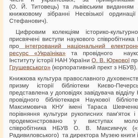
(О. Й. Титовець) та львівським виданням X
книжковому зібранні Несвізької ординації
Стефанович).
Цифровим колекціям історико-культурн
присвячені виступи наукового співробітник
про
інтегрований національний електрон
ресурс «Україніка»
та провідного науков
Інституту історії НАН України
О. В. Юркової
п
Грушевського»
(корпоративний прект з НБУВ).
Книжкова культура православного духовенств
призму історії бібліотеки Києво-Печер
представлена у доповідях завідувача відділу
провідного бібліотекаря Наукової бібліо
Максимовича КНУ імені Тараса Шевченк
порівняння культури рукописних пам’яток і
продемонстровано у виступах моло
співробітника НБУВ О. В. Максимчук («
Радивиловського) та директора Музею книги і