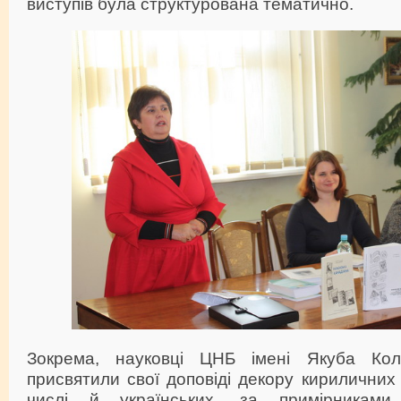
виступів була структурована тематично.
Зокрема, науковці ЦНБ імені Якуба Ко
присвятили свої доповіді декору кириличних 
числі й українських, за примірниками