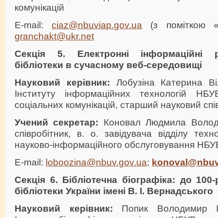
комунікацій
E-mail:
ciaz@nbuviap.gov.ua
(з поміткою «
granchakt@ukr.net
Секція 5.
Електронні інформаційні 
бібліотеки в сучасному веб-середовищі
Науковий керівник:
Лобузіна Катерина Віл
Інституту інформаційних технологій НБУ
соціальних комунікацій, старший науковий спі
Учений секретар:
Коновал Людмила Волод
співробітник, в. о. завідувача відділу техн
науково-інформаційного обслуговування НБУ
E-mail:
loboozina@nbuv.gov.ua
;
konoval@nbuv
Секція 6. Бібліотечна біографіка: до 100
бібліотеки України імені В. І. Вернадського
Науковий керівник:
Попик Володимир Ів