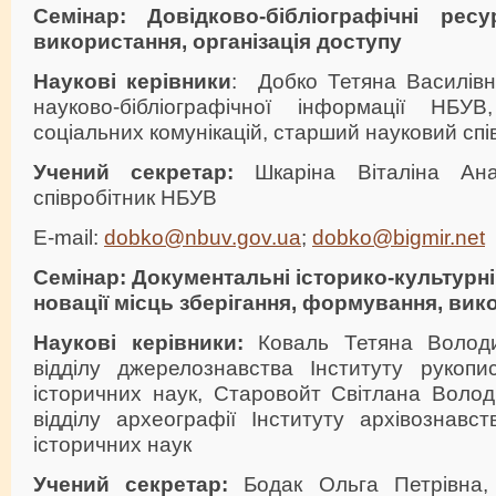
Семінар: Довідково-бібліографічні рес
використання, організація доступу
Наукові керівники
: Добко Тетяна Василівна
науково-бібліографічної інформації НБУ
соціальних комунікацій, старший науковий спі
Учений секретар:
Шкаріна Віталіна Ана
співробітник НБУВ
E-mail:
dobko@nbuv.gov.ua
;
dobko@bigmir.net
Семінар: Документальні історико-культурні
новації місць зберігання, формування, вик
Наукові керівники:
Коваль Тетяна Володи
відділу джерелознавства Інституту рукоп
історичних наук, Старовойт Світлана Волод
відділу археографії Інституту архівознавс
історичних наук
Учений секретар:
Бодак Ольга Петрівна,