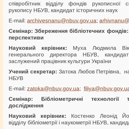
співробітник відділу фондів рукописної 
рукопису НБУВ, кандидат історичних наук
E-mail:
archivesnanu@nbuv.gov.ua
;
arhivnanu@
Семінар
:
Збереження бібліотечних фондів: т
перспективи
Науковий керівник:
Муха Людмила Вікто
генерального директора НБУВ, кандидат
заслужений працівник культури України
Учений секретар:
Затока Любов Петрівна, на
НБУВ
E-mail:
zatoka@nbuv.gov.ua
;
filiya@nbuv.gov.u
Семінар
:
Бібліометричні технології 
дослідження
Науковий керівник:
Костенко Леонід Йос
відділу бібліометрії і наукометрії НБУВ, канди