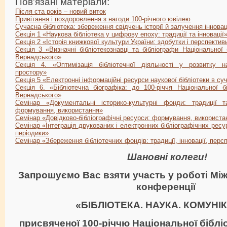
Пов'язані матеріали:
Після ста років – новий виток
Привітання і поздоровлення з нагоди 100-річного ювілею
Сучасна бібліотека: збереження свідчень історії й залучення інновац
Секція 1 «Наукова бібліотека у цифрову епоху: традиції та інновації
Секція 2 «Історія книжкової культури України: здобутки і перспектив
Секція 3 «Визначні бібліотекознавці та бібліографи Національної б
Вернадського»
Секція 4. «Оптимізація бібліотечної діяльності у розвитку н
простору»
Секція 5 «Електронні інформаційні ресурси наукової бібліотеки в с
Секція 6. «Бібліотечна біографіка: до 100-річчя Національної бі
Вернадського»
Семінар «Документальні історико-культурні фонди: традиції т
формування, використання»
Семінар «Довідково-бібліографічні ресурси: формування, використан
Семінар «Інтеграція друкованих і електронних бібліографічних рес
періодики»
Cемінар «Збереження бібліотечних фондів: традиції, інновації, перс
Шановні колеги!
Запрошуємо Вас взяти участь у роботі Мі
конференції
«
БІБЛІОТЕКА. НАУКА. КОМУНІ
присвяченої 100-річчю Національної бібліо