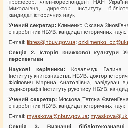
професор, член-кореспондент НАН України
Миколаївна, директор Інституту бібліот
кандидат історичних наук
Учений секретар:
Клименко Оксана Зіновіївн
співробітник НБУВ, кандидат історичних наук,
E-mail:
libres@nbuv.gov.ua
;
ozklimenko_oz@ukr
Секція 2.
Історія книжкової культури У
перспективи
Наукові керівники:
Ковальчук Галина Ів
Інституту книгознавства НБУВ, доктор істори
Філіпович Марина Анатоліївна, завідувач від
кодикографії Інституту рукопису НБУВ, кандид
Учений секретар:
Мяскова Тетяна Євгеніївн
співробітник НБУВ, кандидат історичних наук
E-mail:
myaskova@nbuv.gov.ua
;
myaskova@ukr
Секція
3.
Визначні бібліотекознавц