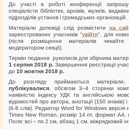
До участі в роботі конференції запрошу
спеціалісти бібліотек, архівів, музеїв, видав
підрозділів установ і громадських організацій.
Матеріали доповіді слід розмістити
на сай
зареєстрованих учасників "
увійти
", для нови
(після розміщення матеріалів чекайте
модератором секції).
Термін подання рукописів для збірника матер
1 серпня 2018 р.
Завершення реєстрації учасн
до
10 жовтня
2018 р.
До розгляду приймаються матеріал
публікувалися
, обсягом 3–4 сторінки комп
наявністю індексу УДК та англійською мово
відомостей про автора, анотації (150 знаків)
(6-8 слів). Редактор Word for Windows версія
Times New Roman, розмір 14 пт, формат А4, о
Поля: всі – по 2 см, абзац 1 см, міжрядковий і