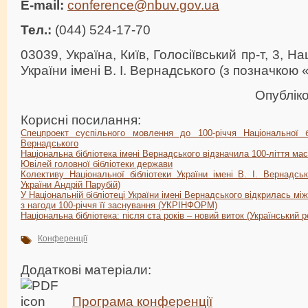
E-mail:
conference@nbuv.gov.ua
Тел.:
(044) 524-17-70
03039, Україна, Київ, Голосіївський пр-т, 3, Н
України імені В. І. Вернадського (з позначкою
Опублік
Корисні посилання:
Спецпроект суспільного мовлення до 100-річчя Національної б
Вернадського
Національна бібліотека імені Вернадського відзначила 100-ліття 
Ювілей головної бібліотеки держави
Колективу Національної бібліотеки України імені В. І. Вернадсь
України Андрій Парубій)
У Національній бібліотеці України імені Вернадського відкрилась м
з нагоди 100-річчя її заснування (УКРІНФОРМ)
Національна бібліотека: після ста років – новий виток (Український 
Конференції
Додаткові матеріали:
Програма конференції