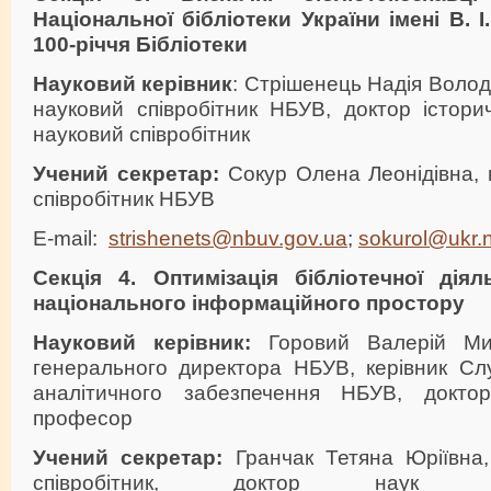
Національної бібліотеки України імені В. 
100-річчя
Бібліотеки
Науковий керівник
: Стрішенець Надія Волод
науковий співробітник НБУВ, доктор істори
науковий співробітник
Учений секретар:
Сокур Олена Леонідівна,
співробітник НБУВ
E-mail:
strishenets@nbuv.gov.ua
;
sokurol@ukr.
Секція 4.
Оптимізація бібліотечної дія
національного інформаційного простору
Науковий керівник:
Горовий Валерій Ми
генерального директора НБУВ, керівник Сл
аналітичного забезпечення НБУВ, доктор
професор
Учений секретар:
Гранчак Тетяна Юріївна
співробітник, доктор наук і