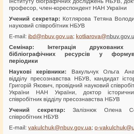
Інституту біографічних досліджень НБУВ, док
професор, член-кореспондент НАН України
Учений секретар:
Котлярова Тетяна Волод
науковий співробітник НБУВ
E-mail:
ibd@nbuv.gov.ua
;
kotliarova@
nbuv.gov.
Семінар:
Інтеграція друкованих
бібліографічних ресурсів у формув
періодики
Наукові керівники:
Вакульчук Ольга Анато
відділу пресознавства НБУВ, кандидат істо
Григорій Якович, провідний науковий співробіт
України НАН України, доктор історичн
співробітник відділу пресознавства НБУВ
Учений секретар:
Залізнюк Олена Сер
співробітник НБУВ
E-mail:
vakulchuk@nbuv.gov.ua
;
o-vakulchuk@u