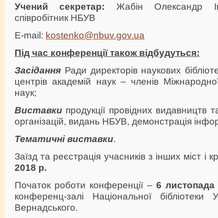
Учений секретар:
Жабін Олександр Ів
співробітник НБУВ
E-mail:
kostenko@nbuv.gov.ua
Під час конференції також відбудуться:
Засідання
Ради директорів наукових бібліот
центрів академій наук – членів Міжнародної
наук;
Виставки
продукції провідних видавництв т
організацій, видань НБУВ, демонстрація інфо
Тематичні виставки
.
Заїзд та реєстрація учасників з інших міст і 
2018 р.
Початок роботи конференції –
6 листопада 
конференц-залі Національної бібліотеки У
Вернадського.