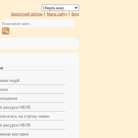
Зворотний зв'язок
Мапа сайту
Вхід
ни
ніка подій
онси
олошення
ві ресурси НБУВ
дписатись на стрічку новин
ві ресурси НБУВ
ижкові виставки