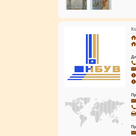
Ко
Дл
Пр
Пр