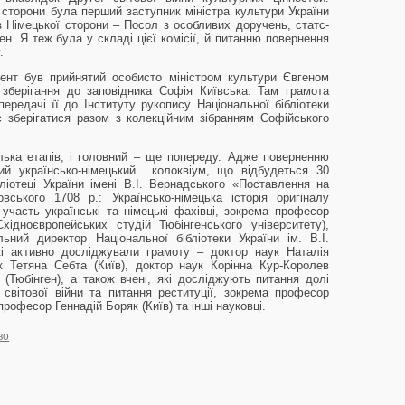
ої сторони була перший заступник міністра культури України
з Німецької сторони – Посол з особливих доручень, статс-
ен. Я теж була у складі цієї комісії, й питанню повернення
.
ент був прийнятий особисто міністром культури Євгеном
зберігання до заповідника Софія Київська. Там грамота
ередачі її до Інституту рукопису Національної бібліотеки
є зберігатися разом з колекційним зібранням Софійського
лька етапів, і головний – ще попереду. Адже поверненню
ий українсько-німецький колоквіум, що відбудеться 30
ліотеці України імені В.І. Вернадського «Поставлення на
ського 1708 р.: Українсько-німецька історія оригіналу
участь українські та німецькі фахівці, зокрема професор
хідноєвропейських студій Тюбінгенського університету),
ний директор Національної бібліотеки України ім. В.І.
кі активно досліджували грамоту – доктор наук Наталія
ук Тетяна Себта (Київ), доктор наук Корінна Кур-Королев
 (Тюбінген), а також вчені, які досліджують питання долі
 світової війни та питання реституції, зокрема професор
рофесор Геннадій Боряк (Київ) та інші науковці.
во