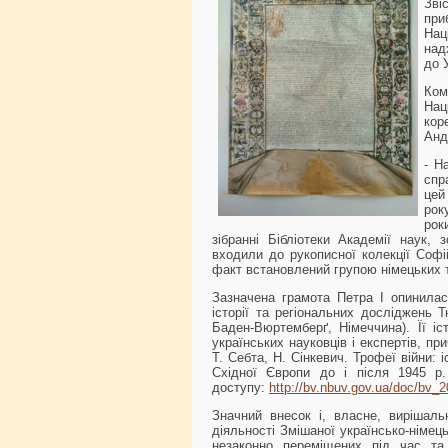
Зві
при
Нац
над
до 
Ком
Нац
кор
Анд
- Н
спр
цей
рок
рок
зібранні Бібліотеки Академії наук, 
входили до рукописної колекції Софі
факт встановлений групою німецьких т
Зазначена грамота Петра І опинилася
історії та регіональних досліджень 
Баден-Вюртемберґ, Німеччина). Її іс
українських науковців і експертів, п
Т. Себта, Н. Сінкевич. Трофеї війни: і
Східної Європи до і після 1945 р.
доступу:
http://bv.nbuv.gov.ua/doc/bv_
Значний внесок і, власне, вирішаль
діяльності Змішаної українсько-німець
незаконно переміщених під час та 