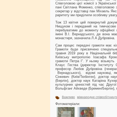
Співголовою цієї комісії з Українськ
пані Світлана Фоменко, співголовою 
секретар у відставці пан Міхаель Янс
раритету ми приділили особливу увагу
Тож 13 квітня цей повернутий докум
Нищуком і переданий на тимчасове 
перебуватиме до моменту офіційної п
імені В.І. Вернадського, де вона ма
монастиря, зазначила Л.А Дубровіна.
Сам процес передачі грамоти має кі
Грамоти буде присвячено спеціальн
травня 2019 року в Національній біб
Київську митрополію Іоасафа Кроков
грамоти Петра І”. У ньому візьмуть 
Клаус Гества (директор Інституту С
професор Любов Дубровіна (генераль
Вернадського), відомі науковці, я
Сінкевич (Київ/Тюбінген), доктор на
(Берлін), доктор наук Катаріна Кухер
культурних цінностей під час Другої
Вольфганг Айхведе (Бремен/Берлін), п
Важливо
міжнародне співробітницт
Фотоматеріали: