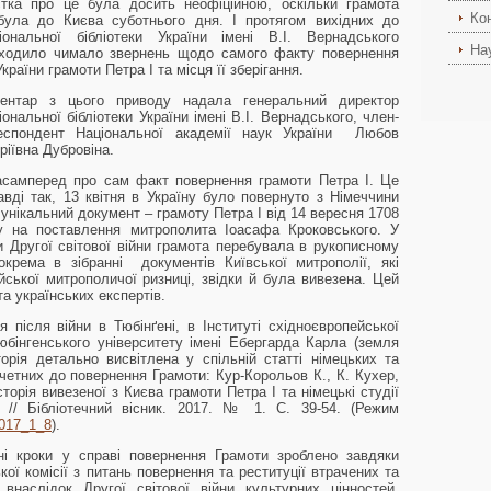
стка про це була досить неофіційною, оскільки грамота
Ко
була до Києва суботнього дня. І протягом вихідних до
іональної бібліотеки України імені В.І. Вернадського
На
ходило чимало звернень щодо самого факту повернення
України грамоти Петра І та місця її зберігання.
ентар з цього приводу надала генеральний директор
іональної бібліотеки України імені В.І. Вернадського, член-
еспондент Національної академії наук України Любов
ріївна Дубровіна.
асамперед про сам факт повернення грамоти Петра І. Це
авді так, 13 квітня в Україну було повернуто з Німеччини
 унікальний документ – грамоту Петра І від 14 вересня 1708
у на поставлення митрополита Іоасафа Кроковського. У
и Другої світової війни грамота перебувала в рукописному
зокрема в зібранні документів Київської митрополії, які
йської митрополичої ризниці, звідки й була вивезена. Цей
а українських експертів.
 після війни в Тюбінґені, в Інституті східноєвропейської
Тюбінгенського університету імені Ебергарда Карла (земля
торія детально висвітлена у спільній статті німецьких та
ричетних до повернення Грамоти: Кур-Корольов К., К. Кухер,
сторія вивезеної з Києва грамоти Петра I та німецькі студії
 // Бібліотечний вісник. 2017. № 1. С. 39-54. (Режим
2017_1_8
).
ні кроки у справі повернення Грамоти зроблено завдяки
кої комісії з питань повернення та реституції втрачених та
внаслідок Другої світової війни культурних цінностей.