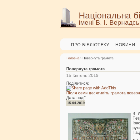
Національна бі
імені В. І. Вернадсь
ПРО БІБЛІОТЕКУ
НОВИНИ
Головна
› Повернута грамота
Повернута грамота
15 Квітень 2019
Поділитися:
Після семи десятиліть грамота поверн
Дата події:
15-04-2019
В У
Пет
Іоа
рук
Нац