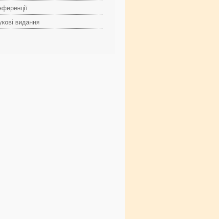
нференції
укові видання