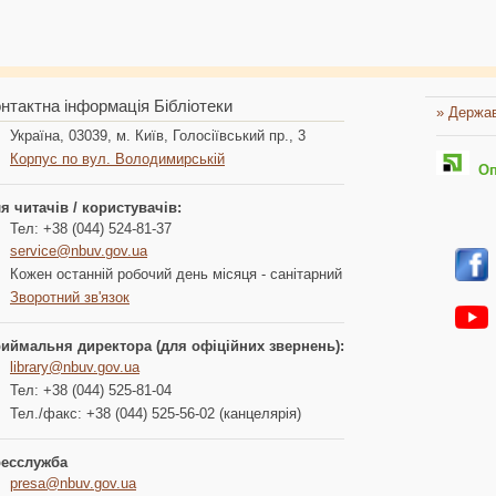
нтактна інформація Бібліотеки
» Держав
Україна, 03039, м. Київ, Голосіївський пр., 3
Корпус по вул. Володимирській
Опл
я читачів / користувачів:
Тел: +38 (044) 524-81-37
service@nbuv.gov.ua
Кожен останній робочий день місяця - санітарний
Зворотний зв'язок
иймальня директора (для офіційних звернень):
library@nbuv.gov.ua
Тел: +38 (044) 525-81-04
Тел./факс: +38 (044) 525-56-02 (канцелярія)
есслужба
presa@nbuv.gov.ua