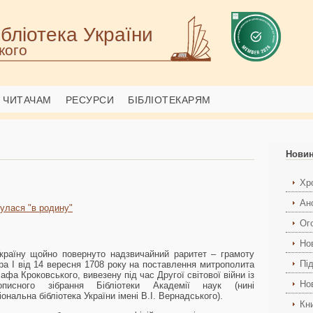
бліотека України
кого
ЧИТАЧАМ
РЕСУРСИ
БІБЛІОТЕКАРЯМ
Нови
Хро
Ан
улася "в родину"
Ог
Но
країну щойно повернуто надзвичайний раритет – грамоту
Пі
ра І від 14 вересня 1708 року на поставлення митрополита
сафа Кроковського, вивезену під час Другої світової війни із
Но
описного зібрання Бібліотеки Академії наук (нині
іональна бібліотека України імені В.І. Вернадського).
Кн