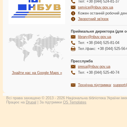
Тел: +38 (044) 524-81-37
service@nbuv.gov.ua
Кожен останній робочий день
Зворотний зв'язок
Приймальня директора (для о
library@nbuv.gov.ua
Тел: +38 (044) 525-81-04
Тел./факс: +38 (044) 525-56-
Пресслужба
presa@nbuv.gov.ua
Тел: +38 (044) 525-40-74
Знайти нас на Google Maps »
Технічна підтримка
:
support
Всі права захищено © 2013 - 2026 Національна бібліотека України імен
Працює на
Drupal
| За підтримки
OS Templates