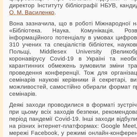
директор Інституту бібліографії НБУВ, канди
О. М. Василенко
.
Вона зазначила, що в роботі Міжнародної н
«Бібліотека. Наука. Комунікація. Розв
інформаційного потенціалу в умовах цифрові
310 учених та спеціалістів бібліотек, науко
Польщі, Middlesex University (Великобр
коронавірусу Covid-19 в Україні та необх
карантинних обмежень зумовили зміни тра
проведення конференції. Тож для організац
семінарів наукові керівники й секретарі, в
можливостей, самостійно обирали формат пр
семінарів.
Деякі заходи проводилися в форматі зустрі
при цьому всіх заходів безпеки, рекомендо
період пандемії Covid-19. Інші заходи відбу
на різних інтернет-платформах: Google Meet,
мережі Facebook, у режимі онлайн-конференц