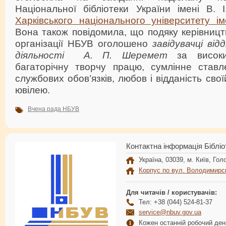
Національної бібліотеки України імені В. 
Харківського національного університету ім
Вона також повідомила, що подяку керівницт
організації НБУВ оголошено
завідувачці від
діяльності
А. П. Шеремет
за високий
багаторічну творчу працю, сумлінне став
службових обов’язків, любов і відданість свої
ювілею.
Вчена рада НБУВ
Контактна інформація Бібліо
Україна, 03039, м. Київ, Голо
Корпус по вул. Володимирс
Для читачів / користувачів:
Тел: +38 (044) 524-81-37
service@nbuv.gov.ua
Кожен останній робочий день