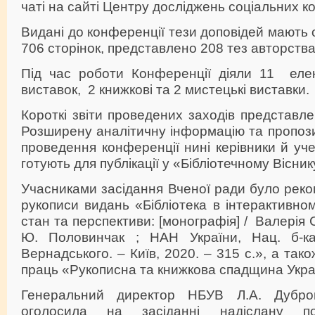
чаті на сайті Центру досліджень соціальних к
Видані до конференції тези доповідей мають о
706 сторінок, представлено 208 тез авторства
Під час роботи Конференції діяли 11 еле
виставок, 2 книжкові та 2 мистецькі виставки.
Короткі звіти проведених заходів представле
Розширену аналітичну інформацію та пропози
проведення конференції нині керівники й уче
готують для публікації у «Бібліотечному Вісник
Учасниками засідання Вченої ради було рек
рукописи видань «Бібліотека в інтерактивно
стан та перспективи: [монографія] / Валерія С
Ю. Половинчак ; НАН України, Нац. б-ка 
Вернадського. – Київ, 2020. – 315 с.», а так
праць «Рукописна та книжкова спадщина Україн
Генеральний директор НБУВ Л.А. Дубро
оголосила на засіданні надіслану по