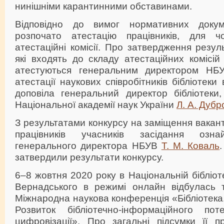
нинішніми карантинними обставинами.
Відповідно до вимог нормативних докуме
розпочато атестацію працівників, для ч
атестаційні комісії. Про затвердження резуль
які входять до складу атестаційних комісій 
атестуються генеральним директором НБУ
атестації наукових співробітників бібліотек
доповіла генеральний директор бібліотеки,
Національної академії наук України
Л. А. Дубр
З результатами конкурсу на заміщення вакан
працівників учасників засідання озна
генерального директора НБУВ
Т. М. Коваль
затвердили результати конкурсу.
6–8 жовтня 2020 року в Національній бібліотец
Вернадського в режимі онлайн відбулась 
Міжнародна наукова конференція «Бібліотека.
Розвиток бібліотечно-інформаційного по
цифровізації». Про загальні підсумки її п