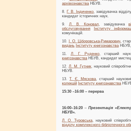
архівознавства
НБУВ.
8.
Г. В. Індиченко
, завідувачка відділ
кандидат історичних наук.
9.
Л. В. Коновал
, завідувачка
в
обслуговування
Інституту інформац
комунікацій.
10.
І. О. Ціборовська-Римарович
, ста
видань
Інституту книгознавства
НБУВ, 
11.
Л. Г. Руденко
, старший наук
книгознавства
НБУВ, кандидат мистец
12.
Л. М. Гутник
, науковий співробітн
НБУВ.
13.
Т. Є. Мяскова
, старший наукови
колекцій
Інституту книгознавства
НБУВ,
15:30 –16:00 – перерва
16:00–16:20
–
Презентація «Електр
НБУВ».
Л. О. Туровська
, науковий співробі
відділу комплексного бібліотечного о