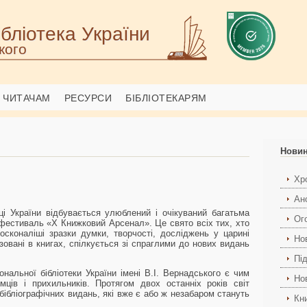
бліотека України
кого
ЧИТАЧАМ
РЕСУРСИ
БІБЛІОТЕКАРЯМ
Нови
Хро
Ан
їни відбувається улюблений і очікуваний багатьма
Ог
фестиваль «Х Книжковий Арсенал». Це свято всіх тих, хто
сконаліші зразки думки, творчості, досліджень у царині
Но
ізовані в книгах, спілкується зі спраглими до нових видань
Пі
ної бібліотеки України імені В.І. Вернадського є чим
Но
ців і прихильників. Протягом двох останніх років світ
 бібліографічних видань, які вже є або ж незабаром стануть
Кн