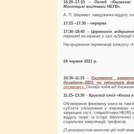
16:20–17:15
–
Огляд
«
К
нижкові
Мистецькі виставки НБУВ».
А. П. Шеремет, завідувачка відділу со
17:15 –17:30 – перерва
17:30–18:45
–
Церемонія відкрит
перегляд на екранах у залі публікацій
Нагородження переможців конкурсу «
24 червня 2021 р.
10:30–11:15
–
Експертні коменту
дизайном–2021: чи змінилися фа
оптимізму».
Онлайн подія від Книжково
11:15–13:30
–
Круглий стіл «
Книга н
Обговорення феномену книги як пам’я
суб’єкта спілкування у взаєминах «ч
запрошені гості, співробітники НБУВ) 
відділу теорії та історії бібліотечно
соціальних комунікацій, професор.
(З розгорнутим анонсом цієї події м