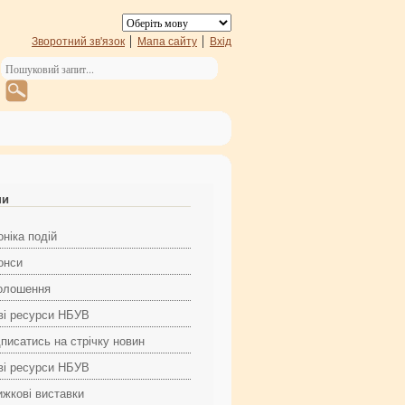
Зворотний зв'язок
Мапа сайту
Вхід
ни
ніка подій
онси
олошення
ві ресурси НБУВ
дписатись на стрічку новин
ві ресурси НБУВ
ижкові виставки