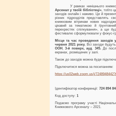
У рамках нинішнього книжковог
Арсенал у твоїй бібліотеці»
, тобто ц
заходів онлайн і наживо. Це й презен
різних підрозділів представлять с
книжковим вітринам нових надходже
цікавий за тематикою й ґрунтовни
перехрестях спілкування», а ще буд
фестивалю сформулювали у фокус-гру
Місце та час проведення заходів у
червня 2021 року.
Всі заходи будут
ООН
,
3-й поверх, ауд
.
345.
До посл
екранах, розміщених у залі.
Також до заходів можна буде підклю
Підключитися можна за посиланням:
https://us02web.zoom.us/j/724894
Ідентифікатор конференції:
724 894 84
Код доступу:
1
Подаємо програму участі Національно
Книжкового Арсеналу – 2021.