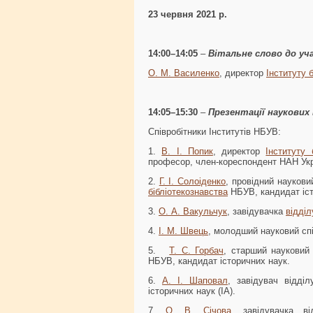
23 червня 2021 р.
14:00–14:05
–
Вітальне слово до уча
О. М. Василенко
, директор
Інституту 
14:05–15:30
–
Презентації наукових
Співробітники Інститутів НБУВ:
1.
В. І. Попик
, директор
Інституту 
професор, член-кореспондент НАН Укр
2.
Г. І. Солоіденко
, провідний наукови
бібліотекознавства
НБУВ, кандидат іст
3.
О. А. Вакульчук
, завідувачка
відді
4.
І. М. Швець
, молодший науковий сп
5.
Т. С. Горбач
, старший науковий
НБУВ, кандидат історичних наук.
6.
А. І. Шаповал
, завідувач відді
історичних наук (ІА).
7.
О. В. Січова
, завідувачка в