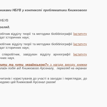
тниками НБУВ у контексті проблематики Книжкового
в НБУВ
огляд.
бітник відділу теорії та методики біобібліографії
Інституту
ат історичних наук;
обітник відділу теорії та методики біобібліографії
Інституту
ат історичних наук;
співробітник, завідувач відділу археографії
Інституту
чних наук.
 пити та чути українською?»
з нагоди виходу книжки
нлайн
подія від Книжкового Арсеналу, перегляд на екранах
ів і користувачів до участі в заходах і переглядах, до
оведемо цей Книжковий Арсенал разом!