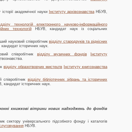
у історії академічної науки
Інституту архівознавства
НБУВ,
ідділу технологій електронного науково-інформаційного
ійних технологій
НБУВ, кандидат наук із соціальних
рший науковий співробітник
відділу стародруків та рідкісних
кандидат історичних наук.
овий співробітник
відділу музичних фондів
Інституту
твознавства.
ик
відділу образотворчих мистецтв
Інституту книгознавства
й співробітник
відділу бібліотечних зібрань та історичних
 кандидат історичних наук.
онні книжкові вітрини нових надходжень до фондів
тник сектору універсального підсобного фонду і каталогів
бслуговування
НБУВ.