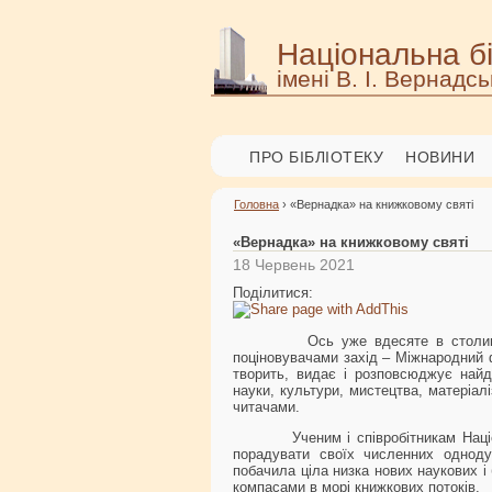
Національна бі
імені В. І. Вернадсь
ПРО БІБЛІОТЕКУ
НОВИНИ
Головна
› «Вернадка» на книжковому святі
«Вернадка» на книжковому святі
18 Червень 2021
Поділитися:
Ось уже вдесяте в столиці Укра
поціновувачами захід – Міжнародний 
творить, видає і розповсюджує найдо
науки, культури, мистецтва, матеріал
читачами.
Ученим і співробітникам Національ
порадувати своїх численних однодум
побачила ціла низка нових наукових і
компасами в морі книжкових потоків.