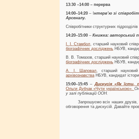
13:30 –14:00 – перерва
14:00–14:20
– І
нтерв’ю зі співробі
Арсеналу.
Співробітники структурних підрозділі
14:20–15:00
–
Книжка: авторський п
І. І. Стамбол
, старший науковий співро
біографічних досліджень
НБУВ, кандид
В. В. Томазов, старший науковий співр
біографічних досліджень
НБУВ, кандид
А. І. Шаповал
, старший науковий 
архівознавства
НБУВ, кандидат істори
15:00–15:45
–
Дискусія «Як їсти,
Ольги Дубчак «Чути українською».
О
у залі публікацій ООН.
Запрошуємо всіх наших друзів, читач
обговорення та дискусій. Давайте пр