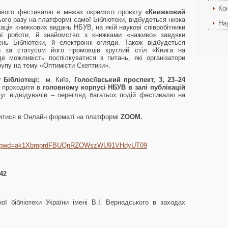
Ко
о фестивалю в межах окремого проєкту
«Книжковий
ього разу на платформі самої Бібліотеки, відбудеться низка
На
тація книжкових видань НБУВ, на якій наукові співробітники
вої роботи, й знайомство з книжками «наживо» завдяки
нь Бібліотеки, й електронні огляди. Також відбудеться
й за статусом його промовців круглий стіл «Книга на
е можливість поспілкуватися з питань, які організатори
пу на тему «Оптимісти Скептики».
 Бібліотеці:
м. Київ,
Голосіївський проспект, 3, 23–24
ь проходити в
головному корпусі НБУВ
в залі публікацій
уг відвідувачів – перегляд багатьох подій фестивалю на
читися в Онлайн форматі на платформі
ZOOM
.
8442?pwd=ak1XbmprdFBUQnRZOWszWU91VHdyUT09
42
ї бібліотеки України імені В.І. Вернадського в заходах