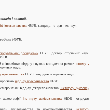
сників і гостей.
бібліотекознавства
НБУВ, кандидат історичних наук.
 видань НБУВ.
біографічних досліджень
НБУВ, доктор історичних наук,
аїни.
й співробітник відділу науково-методичної роботи
Інституту
оричних наук.
лу пресознавства
НБУВ, кандидат історичних наук.
івробітник
відділу пресознавства
НБУВ.
 співробітник відділу джерелознавства
Інституту рукопису
лу археографії
Інституту архівознавства
НБУВ, кандидат
ідділу архівознавства та документознавства
Інституту