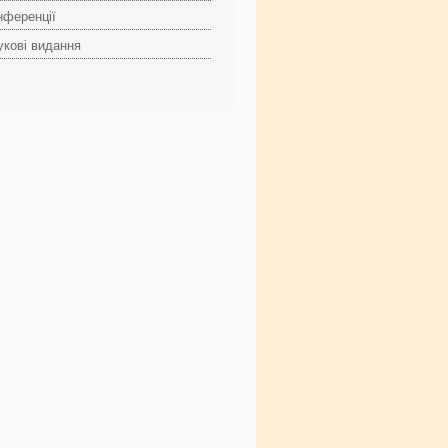
нференції
укові видання