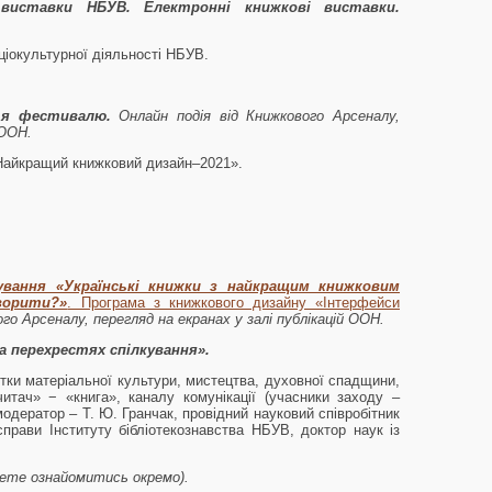
 виставки
НБУВ.
Електронні книжкові виставки.
ціокультурної діяльності НБУВ.
тя фестивалю.
Онлайн подія від Книжкового Арсеналу,
 ООН.
Найкращий книжковий дизайн–2021».
вання «Українські книжки з найкращим книжковим
ворити?»
. Програма з книжкового дизайну «Інтерфейси
го Арсеналу, перегляд на екранах у залі публікацій ООН.
а перехрестях спілкування».
тки матеріальної культури, мистецтва, духовної спадщини,
итач» − «книга», каналу комунікації (учасники заходу –
модератор – Т. Ю. Гранчак, провідний науковий співробітник
ї справи Інституту бібліотекознавства НБУВ, доктор наук із
ожете ознайомитись окремо).