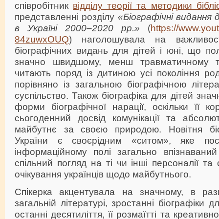
співробітник
відділу теорії та методики біблі
представленні розділу
«Біографічні видання 
в Україні 2000–2020 рр.»
(
https://www.yo
84zuwxOUQ
)
наголошувала на важливості
біографічних видань для дітей і юні, що п
значно швидшому, менш травматичному т
читають поряд із дитиною усі покоління род
порівняно із загальною біографічною літер
суспільство. Також біографіка для дітей зн
форми біографічної нарації, оскільки її к
сьогоденний досвід комунікації та абсол
майбутнє за своєю природою. Новітня біо
України є своєрідним «ситом», яке по
інформаційному полі загально впізнаваний 
спільний погляд на ті чи інші персоналії та
очікування українців щодо майбутнього.
Спікерка акцентувала на значному, в раз
загальній літературі, зростанні біографіки дл
останні десятиліття, її розмаїтті та креативн