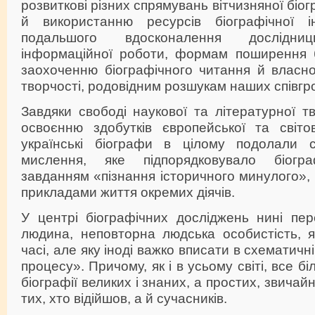
розвиткові різних спрямувань вітчизняної бі
й використанню ресурсів біографічної і
подальшого вдосконалення дослідниць
інформаційної роботи, формам поширення б
заохоченню біографічного читання й власної
творчості, родовідним розшукам наших співгр
Завдяки свободі наукової та літературної т
освоєнню здобутків європейської та світов
українські біографи в цілому подолали с
мислення, яке підпорядковувало біогра
завданням «пізнання історичного минулого», 
прикладами життя окремих діячів.
У центрі біографічних досліджень нині пе
людина, неповторна людська особистість, 
часі, але яку іноді важко вписати в схематичн
процесу». Причому, як і в усьому світі, все б
біографії великих і знаних, а простих, звичай
тих, хто відійшов, а й сучасників.