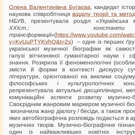
Олена Валентинівна Бугаєва
, кандидат істо
наукова співробітниця
відділу теорії та метод
НБУВ, презентувала розділ
«Українська 
ХХІст.: конст
трансформації»
(
https://www.youtube.com/wat
v=KvUuPTYKvhQ&t=2s
) – одне із перших ґр
української музичної біографіки як самост
галузі вітчизняної гуманітарної науки і с
знання. Розкрила її феноменологічні (особливі
змісти й форми в контексті дискурсу суч
літератури, орієнтованої на виклики соціум
філософських і культурологічних конц
репрезентувала актуальні дисциплінарні, мет
комунікаційні аспекти розвитку музично-б
Своєрідним жанровим маркером музичної біог
визначила жанр діалогу / бесіди, а також проє
яких автобіографічна розповідь подається в а
музичних творів. Музично-біографічне пізна
один із найважливіших новітніх інструм