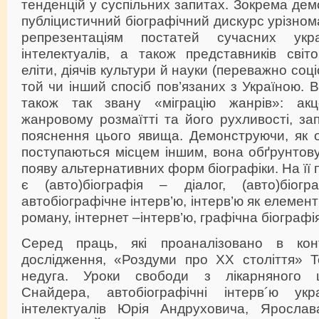
тенденцій у суспільних запитах. Зокрема дем
публіцистичний біографічний дискурс урізном
репрезентаціям постатей сучасних укра
інтелектуалів, а також представників світо
еліти, діячів культури й науки (переважно соц
той чи інший спосіб пов’язаних з Україною. 
також так звану «міграцію жанрів»: ак
жанровому розмаїтті та його рухливості, з
пояснення цього явища. Демонструючи, як 
поступаються місцем іншим, вона обґрунтову
появу альтернативних форм біографіки. На її
є (авто)біографія – діалог, (авто)біог
автобіографічне інтерв’ю, інтерв’ю як елемент
роману, інтернет –інтерв’ю, графічна біографі
Серед праць, які проаналізовано в конт
дослідження, «Роздуми про ХХ століття» 
недуга. Уроки свободи з лікарняного 
Снайдера, автобіографічні інтерв´ю укра
інтелектуалів Юрія Андруховича, Ярослав