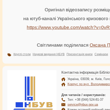
Оригінал відеозапису розмі
на ютуб-каналі Українського кризового
https://www.youtube.com/watch?v=
Світлинами поділилася
Оксана 
Круглі столи
Наукові видання НБУВ
Презентація книги
Семінари
Контактна інформація Бібліо
Україна, 03039, м. Київ, Голо
Корпус по вул. Володимирс
Для читачів / користувачів:
Тел: +38 (044) 524-81-37
service@nbuv.gov.ua
Кожен останній робочий день