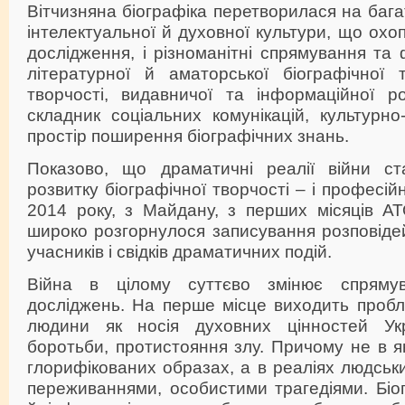
Вітчизняна біографіка перетворилася на ба
інтелектуальної й духовної культури, що охо
дослідження, і різноманітні спрямування та
літературної й аматорської біографічної т
творчості, видавничої та інформаційної ро
складник соціальних комунікацій, культурно
простір поширення біографічних знань.
Показово, що драматичні реалії війни с
розвитку біографічної творчості – і професійн
2014 року, з Майдану, з перших місяців АТ
широко розгорнулося записування розповідей
учасників і свідків драматичних подій.
Війна в цілому суттєво змінює спрямув
досліджень. На перше місце виходить пробл
людини як носія духовних цінностей Укра
боротьби, протистояння злу. Причому не в 
глорифікованих образах, а в реаліях людськи
переживаннями, особистими трагедіями. Біо