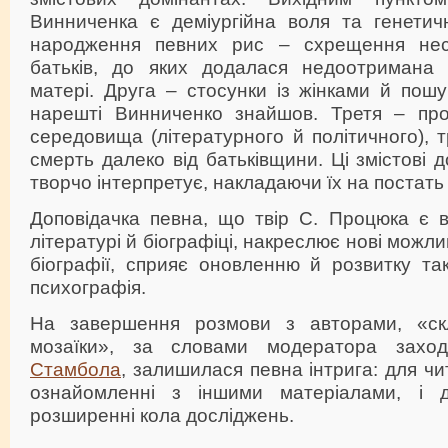
Винниченка є деміургійна воля та генетичн
народження певних рис – схрещення несу
батьків, до яких додалася недоотримана 
матері. Друга – стосунки із жінками й пошук
нарешті Винниченко знайшов. Третя – про
середовища (літературного й політичного), т
смерть далеко від батьківщини. Ці змістові 
творчо інтерпретує, накладаючи їх на постать
Доповідачка певна, що твір С. Процюка є
літературі й біографіці, накреслює нові можл
біографії, сприяє оновленню й розвитку тако
психографія.
На завершення розмови з авторами, «ск
мозаїки», за словами модератора зах
Стамбола
, залишилася певна інтрига: для чи
ознайомленні з іншими матеріалами, і 
розширенні кола досліджень.