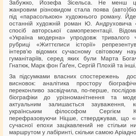
Забужко, Йозефа Зісельса. Не менш ці
жанровим різновидом стала поява (авто)біо
під «парасолькою» художнього роману. Йде
останній художній роман Ю. Андруховича 
спосіб авторської самопрезентації. Відом
«Україна модерна» упродовж тривалого ч
рубриці «Життєписи історії» репрезентува
інтерв’ю відомих сучасному світовому на
гуманітаріїв, серед яких були Марта Бога
Гнатюк, Марк фон Ґаґен, Сергій Плохій та інші
За підсумками власних спостережень дос
висновок: аналітика простору біографіч
переконливо засвідчила, по-перше, послідов
біографіки до урізноманітнення та модер
актуальним залишається зауваження, к
українським філософом Сергієм Кр
перефразовуючи Ніцше, стверджував, що «с
сучасної епохи зацікавлений не стільки н
маршрутом у лабіринті, скільки самою Аріадн