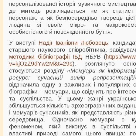
персоналізованої історії музичного мистецтва
де митець розглядається не як статист 
персонаж, а як безпосередньо творець цієї 
людина зі своїм мікро- та макрокосмо
особистісного й повсякденного буття.
У виступі
Надії Іванівни Любовець
, кандида
старшого наукового співробітника, завідува
методики бібліографії
ІБД
НБУВ
(
https://ww
v=kjOzZ9dYw2M&t=29s
)
, розглянуто осно
стосуються розділу
«Мемуари як інформаці
ресурс: сучасний вимір репрезентацій
відзначила одну з важливих і популярних 
біографіки – мемуари, що свідчить про інтере
та суспільства. У цьому жанрі українсько
збільшується кількість археографічних вида
і мемуарів сучасників, які представляють різн
середовища. Одночасно мемуари є куль
феноменом, який виконує в суспільстві с
властиві природі самого цього явища: по