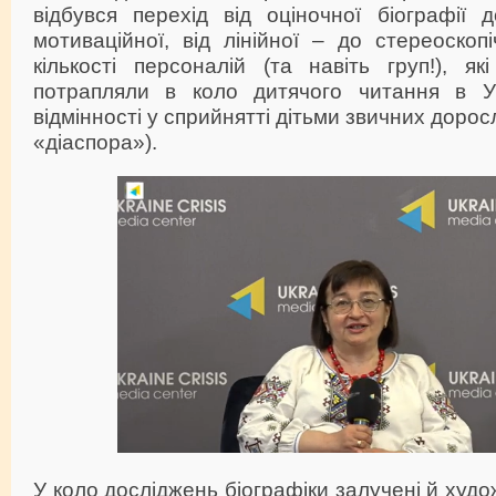
відбувся перехід від оціночної біографії 
мотиваційної, від лінійної – до стереоскопі
кількості персоналій (та навіть груп!), я
потрапляли в коло дитячого читання в Ук
відмінності у сприйнятті дітьми звичних дорос
«діаспора»).
У коло досліджень біографіки залучені й худож