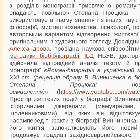
з розділів монографії присвячено роману-
опадають повільно» Степана Процюка – 
використовує в ньому знання і з інших наук – 
філософії, мистецтвознавства, психології, пси
авторським варіантом відтворення життєвої 
оригінальним із художнього погляду. Дослідн
Александрова
, провідна наукова співробіт
методики біобібліографії
ІБД
НБУВ, доктор 
здійснила відповідний аналіз тексту й п
монографії
«Роман-біографія в українській
ХХІ ст. (рецепція образу В. Винниченка в 
Степана Процюка: н
осмислення)»
(
https://www.youtube.com/w
Простір життєвих подій у біографії Виннич
історичними джерелами (мемуарними,
щоденниковими), від яких він відштовхує
насамперед ті факти з біографії Винниченка, 
його життя, започатковують його нови
продовжує традиції західноєвропейського і