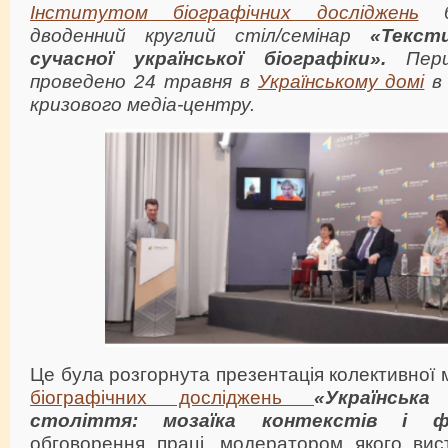
Інститутом біографічних досліджень
бу
дводенний круглий стіл/семінар
«Текст
сучасної української біографіки».
Пер
проведено 24 травня в
Українському домі
в 
кризового медіа-центру.
Це була розгорнута презентація колективної
біографічних досліджень
«Українська
століття: мозаїка контекстів і ф
обговорення праці, модератором якого ви