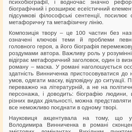
психобіографії, і водночас значно рефор
біографічний і розширює есеїстичний елемент
підсумкові філософські сентенції, посилює 
метафоричну та метафізичну лінію.
Композиція твору – це 100 частин без назв
означені ключові теми й проблеми певн
головного героя, а його біографія перемежов
роздумами автора. Важливу роль у розумінн
відіграє метафоричний заголовок, один із ви
роману – маска. У романі наголошується ос
здатність Винниченка пристосовуватися до 
умов, одягати маску, відповідну до ситуації.
переважно на літературній, а не на політичн
персонажа, і доводить: біографію людини,
різних видах діяльності, можна представляти
все неможливо поєднати в одному творі.
Науковиця акцентувала на тому, що ув
Володимира Винниченка в романі сконце
змістових домінантах. Вихідним пункто