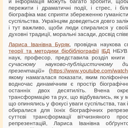
й інформація можуть багато зробити, щоб
пережити і драматичні події, і стрес, і бі
біографіка має сприяти збереженню гуманісти
суспільства. Українцям доведеться довго залі
і тут важливо, щоби люди спиралися у свої
духовні традиції, моральні засади, досвід співв
Лариса Іванівна Буряк
,
провідна наукова с
теорії та методики біобібліографії
ІБД
НБУВ,
наук, професор, представила розділ книг
сучасному науково-публіцистичному ди
презентацій»
(
https://www.youtube.com/wat
якому намагалася показати, яким поліфонічн
водночас динамічним є простір біографічни
останніх двох десятиліть. Вчена окре
трансформацію та рух, що відбувались, як у 
що опинялись у фокусі уваги суспільства, так 
обиралися для їхніх біографічних репрезе
суттєві трансформації вітчизняного прос
репрезентацій, Лариса Іванівна обґрун