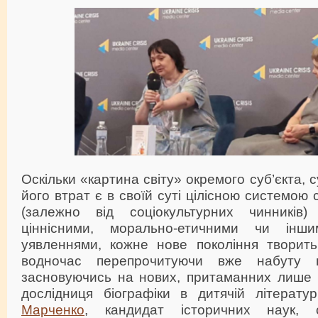
Оскільки «картина світу» окремого суб’єкта, с
його втрат є в своїй суті цілісною системою
(залежно від соціокультурних чинникі
ціннісними, морально-етичними чи інш
уявленнями, кожне нове покоління творить 
водночас перепрочитуючи вже набуту п
засновуючись на нових, притаманних лише й
дослідниця біографіки в дитячій літерату
Марченко
, кандидат історичних наук, 