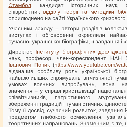
Стамбол
, кандидат історичних наук, 
співробітник
відділу теорії та методики бібл
оприлюднено на сайті Українського кризового 
Учасники заходу – автори розділів колектив
виступах і обговоренні окреслили найваж
сучасної української біографіки, її завдання і
Директор
Інституту біографічних досліджен
наук, професор, член-кореспондент НАН
Іванович Попик
(
https://www.youtube.com/w
відзначив особливу роль української біог
найважливіших спрямувань вітчизняної гуман
умовах воєнних випробувань, вона на
значення – у справі кристалізації національ
співвітчизників, патріотичного згуртува
збереженні традицій і гуманістичних цінностей
Тому її досвід, сучасний розвиток, завдання 
предметом глибокого осмислення, узагаль
теоретичних напрацювань. Знаменним є те, щ