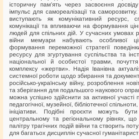
історичну пам’ять через засвоєння досвід
імпульс для самореалізації та саморозвитку.
виступають як комунікативний ресурс, сп
комунікації та впливаючи на формування цін
людей для спільних дій. У сучасних умовах р
війни мемуари набувають особливої ці
формування переможної стратегії поведінки
ресурсу для згуртування суспільства та ін
національної й особистої травми, почутт
комплексу «жертви». Надія Іванівна актуалі
системної роботи щодо збирання та документ
російсько-українську війну, розроблення нов
та зберігання для подальшого наукового опр
можна успішно здійснити за активної участі п
педагогічної, музейної, бібліотечної спільноти
ініціативи. Подібні проєкти можуть бути
центральному та регіональному рівнях, що 
палітру трагічних подій війни та створить по
для багатьох дисциплін сучасної гуманітарист