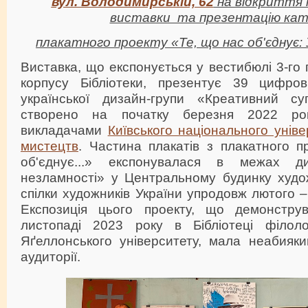
вул. Володимирській, 62
на відкриття н
виставки та презентацію кат
плакатного проекту «Те, що нас об'єднує:
Виставка, що експонується у вестибюлі 3-го 
корпусу Бібліотеки, презентує 39 цифров
української дизайн-групи «Креативний су
створено на початку березня 2022 ро
викладачами
Київського національного уніве
мистецтв
. Частина плакатів з плакатного п
об'єднує...» експонувалася в межах ди
незламності» у Центральному будинку худо
спілки художників України упродовж лютого –
Експозиція цього проекту, що демонстру
листопаді 2023 року в Бібліотеці філоло
Яґеллонського університету, мала неабияки
аудиторії.