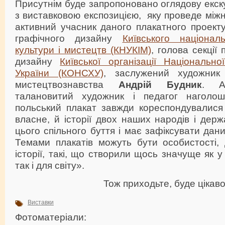
Присутнім буде запропоновано оглядову екс
з виставковою експозицією, яку проведе між
активний учасник даного плакатного проект
графічного дизайну
Київського націонал
культури і мистецтв (КНУКІМ)
, голова секції 
дизайну
Київської організації Національно
України (КОНСХУ)
, заслужений художник 
мистецтвознавства
Андрій Будник
. А
талановитий художник і педагог наголошу
польський плакат завжди кореспондувалися 
власне, й історії двох наших народів і дер
цього спільного буття і має зафіксувати дан
Темами плакатів можуть бути особистості, 
історії, такі, що створили щось значуще як у
так і для світу».
Тож приходьте, буде цікаво
Виставки
Фотоматеріали: