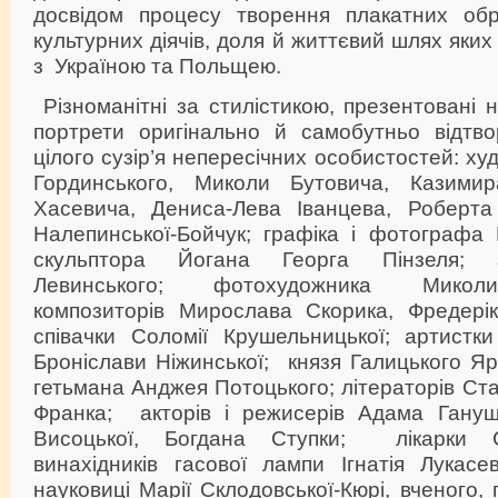
досвідом процесу творення плакатних обр
культурних діячів, доля й життєвий шлях яких
з Україною та Польщею.
Різноманітні за стилістикою, презентовані н
портрети оригінально й самобутньо відтво
цілого сузір’я непересічних особистостей: х
Гординського, Миколи Бутовича, Казими
Хасевича, Дениса-Лева Іванцева, Роберта 
Налепинської-Бойчук; графіка і фотографа
скульптора Йогана Георга Пінзеля; а
Левинського; фотохудожника Миколи
композиторів Мирослава Скорика, Фредері
співачки Соломії Крушельницької; артистки
Броніслави Ніжинської; князя Галицького Я
гетьмана Анджея Потоцького; літераторів Ста
Франка; акторів і режисерів Адама Гануш
Висоцької, Богдана Ступки; лікарки С
винахідників гасової лампи Ігнатія Лукас
науковиці Марії Склодовської-Кюрі, вченого,