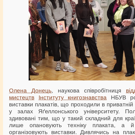
Олена Донець
, наукова співробітниця
від
мистецтв
Інституту книгознавства
НБУВ роз
виставки плакатів, що проходили в приватній 
у залах Яґеллонського університету. Пол
здивовані тим, що у такий складний для кра
лише опановують техніку плаката, а й
організовують виставки. Дивлячись на плак