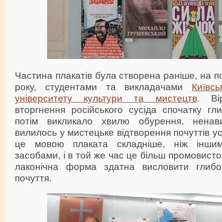
Частина плакатів була створена раніше, на п
року, студентами та викладачами
Київсь
університету культури та мистецтв
. Ві
вторгнення російського сусіда спочатку гл
потім викликало хвилю обурення, ненави
вилилось у мистецьке відтворення почуттів ус
це мовою плаката складніше, ніж інши
засобами, і в той же час це більш промовисто
лаконічна форма здатна висловити глибо
почуття.