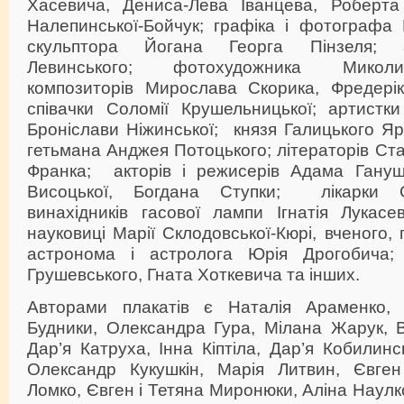
Хасевича, Дениса-Лева Іванцева, Роберта 
Налепинської-Бойчук; графіка і фотографа
скульптора Йогана Георга Пінзеля; а
Левинського; фотохудожника Миколи
композиторів Мирослава Скорика, Фредері
співачки Соломії Крушельницької; артистки
Броніслави Ніжинської; князя Галицького Я
гетьмана Анджея Потоцького; літераторів Ста
Франка; акторів і режисерів Адама Гануш
Висоцької, Богдана Ступки; лікарки С
винахідників гасової лампи Ігнатія Лукас
науковиці Марії Склодовської-Кюрі, вченого,
астронома і астролога Юрія Дрогобича; 
Грушевського, Гната Хоткевича та інших.
Авторами плакатів є Наталія Араменко,
Будники, Олександра Гура, Мілана Жарук, В
Дар’я Катруха, Інна Кіптіла, Дар’я Кобилинс
Олександр Кукушкін, Марія Литвин, Євген
Ломко, Євген і Тетяна Миронюки, Аліна Наулк