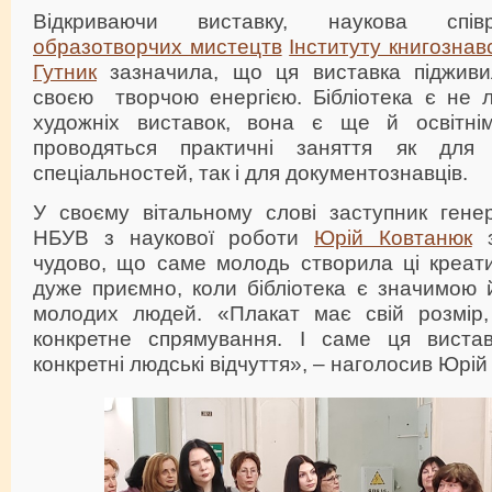
Відкриваючи виставку, наукова спі
образотворчих мистецтв
Інституту книгознав
Гутник
зазначила, що ця виставка підживи
своєю творчою енергією. Бібліотека є не л
художніх виставок, вона є ще й освітні
проводяться практичні заняття як для 
спеціальностей, так і для документознавців.
У своєму вітальному слові заступник гене
НБУВ з наукової роботи
Юрій Ковтанюк
з
чудово, що саме молодь створила ці креати
дуже приємно, коли бібліотека є значимою 
молодих людей. «Плакат має свій розмір,
конкретне спрямування. І саме ця виста
конкретні людські відчуття», – наголосив Юрі