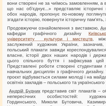
вони створені не за чиїмось замовленням, а в
що нас об’єднує...» представляє історичні п
обох народів, пропонує по-новому поглянут
згадати історію, повернути історичну пам’ять,
Продовжуючи ознайомлення з виставкою,
Ан
кафедри графічного дизайну
Київсь
університету культури і мистецтв
, між
заслужений художник України, зазначив,
польський плакати завжди кореспондувалися
власне, історії двох наших народів і держ
цього спільного буття і зафіксував цей 
Представлені роботи створені студентами
навчальних дисциплін з графічного дизайну.
проєкт відбувається силами молоді і на майд
освітніх закладів – польського та українського 
Андрій Будник
представив світ плакатів – об
непересічних особистостей: художн
Гординського, Миколи Бутовича, Казими