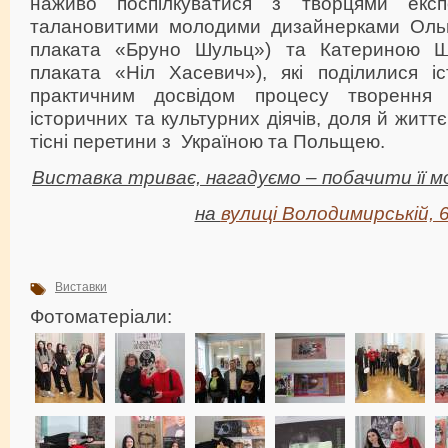
наживо поспілкуватися з творцями екс
талановитими молодими дизайнерками Ольг
плаката «Бруно Шульц») та Катериною Ш
плаката «Ніл Хасевич»), які поділилися і
практичним досвідом процесу творення 
історичних та культурних діячів, доля й жит
тісні перетини з Україною та Польщею.
Виставка триває, нагадуємо – побачити її м
на
вулиці Володимирській, 6
Виставки
Фотоматеріали: