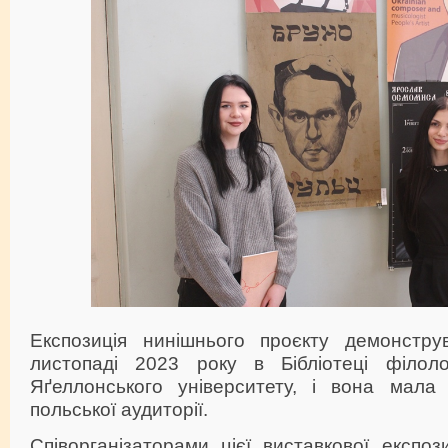
Експозиція нинішнього проєкту демонстру
листопаді 2023 року в Бібліотеці філоло
Яґеллонського університету, і вона мала
польської аудиторії.
Співорганізаторами цієї виставкової експоз