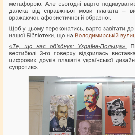
метафорою. Але сьогодні варто подивувати
далека від справжньої мови плаката – ви
вражаючої, афористичної й образної.
Щоб у цьому переконатись, варто завітати до
нашої Бібліотеки, що на
Володимирській вулиц
«Те, що нас об’єднує: Україна-Польща».
П
вестибюлі 3-го поверху відкрилась виставк
цифрових друків плакатів української дизай
супротив».