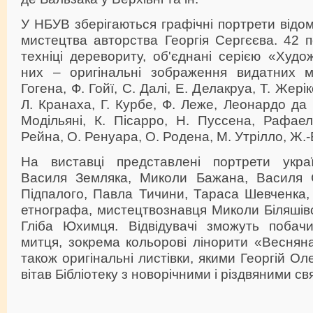
У НБУВ зберігаються графічні портрети відом
мистецтва авторства Георгія Сергєєва. 42 п
техніці деревориту, об'єднані серією «Худо
них – оригінальні зображення видатних м
Гогена, Ф. Гойї, С. Далі, Е. Делакруа, Т. Жеріко
Л. Кранаха, Г. Курбе, Ф. Леже, Леонардо да В
Модільяні, К. Пісарро, Н. Пуссена, Рафае
Рейна, О. Ренуара, О. Родена, М. Утрілло, Ж.-
На виставці представлені портрети украї
Василя Земляка, Миколи Бажана, Василя 
Підпалого, Павла Тичини, Тараса Шевченка,
етнографа, мистецтвознавця Миколи Біляшів
Гліба Юхимця. Відвідувачі зможуть побач
митця, зокрема кольорові лінорити «Весняна
також оригінальні листівки, якими Георгій О
вітав Бібліотеку з новорічними і різдвяними св