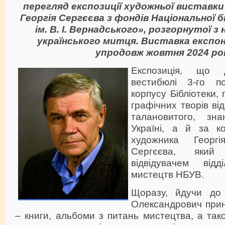
перегляд експозиції художньої виставк
Георгія Сергєєва з фондів Національної б
ім. В. І. Вернадського», розгорнутої з 
українського митця. Виставка експ
упродовж жовтня 2024 ро
Експозиція, що 
вестибюлі 3-го по
корпусу Бібліотеки,
графічних творів ві
талановитого, з
Україні, а й за ко
художника Георгі
Сергєєва, який
відвідувачем відд
мистецтв НБУВ.
Щоразу, йдучи до Б
Олександрович прин
– книги, альбоми з питань мистецтва, а тако