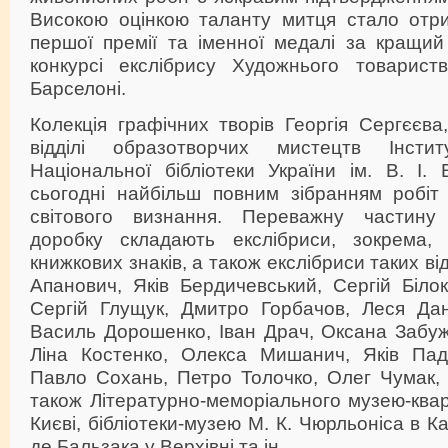
Високою оцінкою таланту митця стало отр
першої премії та іменної медалі за кращий
конкурсі екслібрису Художнього товарист
Барселоні.
Колекція графічних творів Георгія Сергєєва
відділі образотворчих мистецтв Інстит
Національної бібліотеки України ім. В. І.
сьогодні найбільш повним зібранням робіт 
світового визнання. Переважну частину
доробку складають екслібриси, зокрема,
книжкових знаків, а також екслібриси таких ві
Апанович, Яків Бердичевський, Сергій Білок
Сергій Глущук, Дмитро Горбачов, Леся Дан
Василь Дорошенко, Іван Драч, Оксана Забуж
Ліна Костенко, Олекса Мишанич, Яків Пад
Павло Сохань, Петро Толочко, Олег Чумак, 
також Літературно-меморіального музею-квар
Києві, бібліотеки-музею М. К. Чюрльоніса в 
де Бальзака у Верхівні та ін.