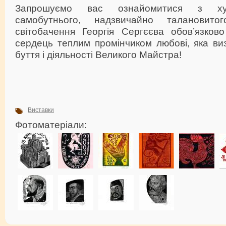
Запрошуємо вас ознайомитися з ху
самобутнього, надзвичайно талановито
світобачення Георгія Сергєєва обов’язков
сердець теплим промінчиком любові, яка ви
буття і діяльності Великого Майстра!
Виставки
Фотоматеріали: