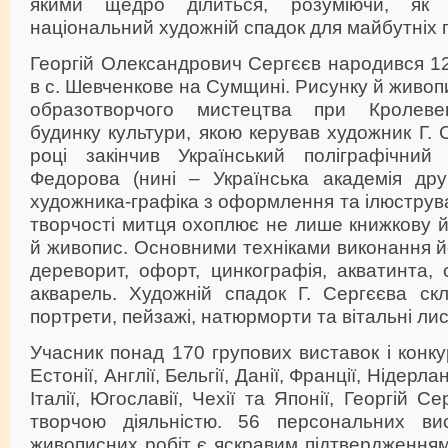
якими щедро ділиться, розуміючи, як 
національний художній спадок для майбутніх п
Георгій Олександрович Сергєєв народився 1
в с. Шевченкове на Сумщині. Рисунку й живопи
образотворчого мистецтва при Кролеве
будинку культури, якою керував художник Г. 
році закінчив Український поліграфічний 
Федорова (нині – Українська академія др
художника-графіка з оформлення та ілюструва
творчості митця охоплює не лише книжкову й 
й живопис. Основними техніками виконання йо
дереворит, офорт, цинкографія, акватинта,
акварель. Художній спадок Г. Сергєєва скл
портрети, пейзажі, натюрморти та вітальні лис
Учасник понад 170 групових виставок і конкурс
Естонії, Англії, Бельгії, Данії, Франції, Нідерла
Італії, Югославії, Чехії та Японії, Георгій 
творчою діяльністю. 56 персональних вис
живописних робіт є яскравим підтвердженням