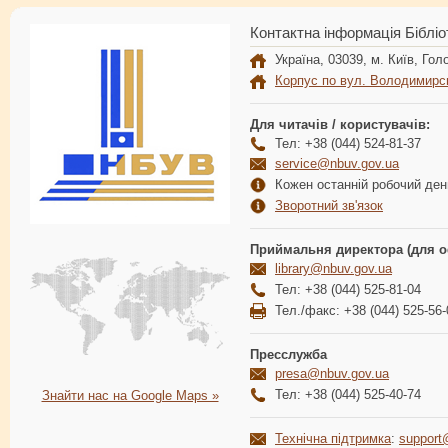
Контактна інформація Бібліо
Україна, 03039, м. Київ, Голо
Корпус по вул. Володимирс
Для читачів / користувачів:
Тел: +38 (044) 524-81-37
service@nbuv.gov.ua
Кожен останній робочий день
Зворотний зв'язок
Приймальня директора (для о
library@nbuv.gov.ua
Тел: +38 (044) 525-81-04
Тел./факс: +38 (044) 525-56-
Пресслужба
presa@nbuv.gov.ua
Тел: +38 (044) 525-40-74
Знайти нас на Google Maps »
Технічна підтримка
:
support