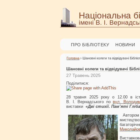
Національна бі
імені В. І. Вернадсь
ПРО БІБЛІОТЕКУ
НОВИНИ
Головна
› Шановні колеги та відвідувачі Бібліо
Шановні колеги та відвідувачі Біблі
27 Травень 2025
Поділитися:
28 травня 2025 року о 12.00 в іс
В. І. Вернадського по
вул. Володим
виставки
«Дві стихії. Пам’яті Глі
Автором
мистецтв
багаторі
Миколайо
Виставко