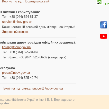
Корпус по вул. Володимирській
Опл
я читачів / користувачів:
Тел: +38 (044) 524-81-37
service@nbuv.gov.ua
Кожен останній робочий день місяця - санітарний
Зворотний зв'язок
иймальня директора (для офіційних звернень):
library@nbuv.gov.ua
Тел: +38 (044) 525-81-04
Тел./факс: +38 (044) 525-56-02 (канцелярія)
есслужба
presa@nbuv.gov.ua
Тел: +38 (044) 525-40-74
Технічна підтримка
:
support@nbuv.gov.ua
альна бібліотека України імені В. І. Вернадського
plates