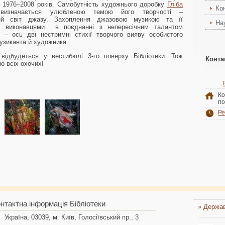
1976–2008 років. Самобутність художнього доробку
Гліба
Ко
изначається улюбленою темою його творчості –
ий світ джазу. Захоплення джазовою музикою та її
На
и виконавцями в поєднанні з непересічним талантом
 – ось дві нестримні стихії творчого вияву особистого
узиканта й художника.
 відбудеться у вестибюлі 3-го поверху Бібліотеки. Тож
Конта
о всіх охочих!
Ко
по
Ре
нтактна інформація Бібліотеки
» Держав
Україна, 03039, м. Київ, Голосіївський пр., 3