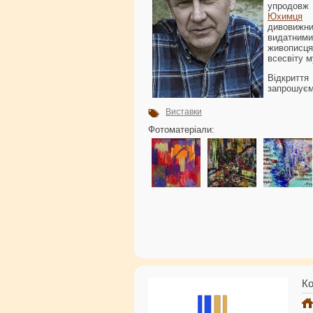
упродовж 
Юхимця
в
дивовижн
видатним
живописця
всесвіту м
Відкриття
запрошуєм
Виставки
Фотоматеріали:
Ко