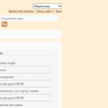
Зворотний зв'язок
Мапа сайту
Вхід
ни
ніка подій
онси
олошення
ві ресурси НБУВ
дписатись на стрічку новин
ві ресурси НБУВ
ижкові виставки