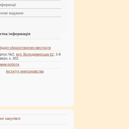
нференції
укові видання
ктна інформація
Відділ образотворчих мистецтв
рпус №2,
вул. Володимирська 62
, 3-й
верх, к. 302.
жим роботи
Інститут книгознавства
ні закупівлі