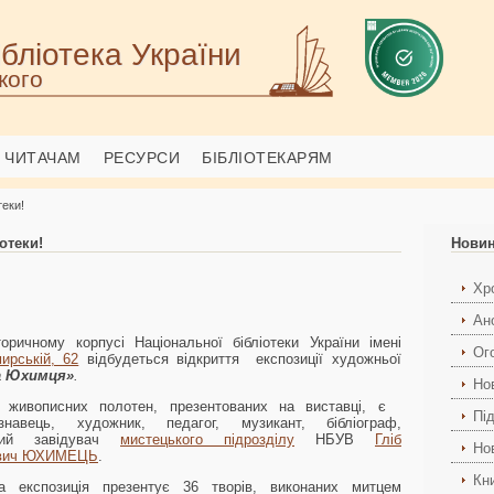
бліотека України
кого
ЧИТАЧАМ
РЕСУРСИ
БІБЛІОТЕКАРЯМ
теки!
отеки!
Нови
Хро
Ан
торичному
корпусі Національної бібліотеки України імені
Ог
ирській, 62
відбудеться відкриття експозиції художньої
ба Юхимця»
.
Но
 живописних полотен, презентованих на виставці, є
Пі
ознавець, художник, педагог, музикант, бібліограф,
чний завідувач
мистецького підрозділу
НБУВ
Гліб
Но
вич ЮХИМЕЦЬ
.
Кн
ва експозиція презентує 36 творів, виконаних митцем