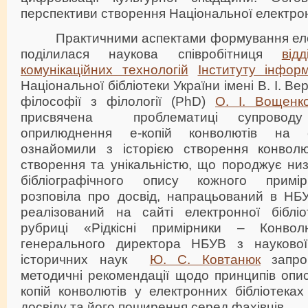
перспективи створення Національної електронн
Практичними аспектами формування елект
поділилася наукова співробітниця
від
комунікаційних технологій
Інституту інфор
Національної бібліотеки України імені В. І. В
філософії з філології (PhD)
О. І. Вощенк
присвячена проблематиці супровод
оприлюднення е-копій конволютів на е
ознайомили з історією створення конволю
створення та унікальністю, що породжує низ
бібліографічного опису кожного примір
розповіла про досвід, напрацьований в НБУ
реалізований на сайті електронної бібліо
рубриці «Рідкісні примірники – Конво
генерального директора НБУВ з наукової
історичних наук
Ю. С. Ковтанюк
запро
методичні рекомендації щодо принципів опи
копій конволютів у електронних бібліотека
досвіду та його поширення серед фахівців.