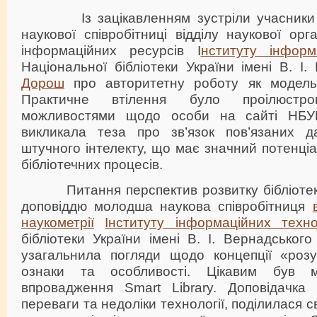
Із зацікавленням зустріли учасники д
наукової співробітниці відділу наукової орг
інформаційних ресурсів І
нституту інформ
Національної бібліотеки України імені В. І
Дорош
про авторитетну роботу як модель 
Практичне втілення було проілюстро
можливостями щодо особи на сайті НБУ
викликала теза про зв’язок пов’язаних д
штучного інтелекту, що має значний потенціа
бібліотечних процесів.
Питання перспектив розвитку бібліотек
доповіддю молодша наукова співробітниця
наукометрії
Інституту інформаційних техно
бібліотеки України імені В. І. Вернадськог
узагальнила погляди щодо концепції «розум
ознаки та особливості. Цікавим був м
впровадження Smart Library. Доповідачка 
переваги та недоліки технології, поділилася