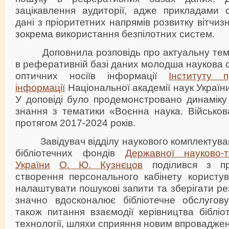
зацікавлення аудиторії, адже прикладами с
дані з пріоритетних напрямів розвитку вітчизн
зокрема використання безпілотних систем.
Доповнила розповідь про актуальну темат
в реферативній базі даних молодша наукова с
оптичних носіїв інформації
Інституту п
інформації
Національної академії наук Украї
У доповіді було продемонстровано динаміку
знання з тематики «Воєнна наука. Військов
протягом 2017-2024 років.
Завідувач відділу наукового комплектува
бібліотечних фондів
Державної науково-те
України
О. Ю. Кузнєцов
поділився з пр
створення персонального кабінету користув
налаштувати пошукові запити та зберігати ре
значно вдосконалює бібліотечне обслугов
також питання взаємодії керівництва бібліо
технології, шляхи сприяння новим впровадже