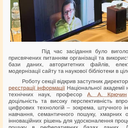
Під час засідання було виголошен
присвячених питанням організації та викори
бази даних, авторитетних файлів, електр
модернізації сайту та наукової бібліотеки в ціл
Роботу секції відкрив заступник директо
реєстрації інформації
Національної академії н
технічних наук, професор
А. А. Крючин
доцільність та високу перспективність впр
цифрових технологій – зокрема, штучного і
навчання, семантичного пошуку, хмарних 
інноваційних рішень для удосконалення проц
пошуку в реферативних базах даних. Д