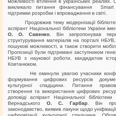
можливості втілення в українських реаліях. 
викликало питання фінансування Smart L
підтримки розробки і впровадження в світі.
Продовжив тему модернізації бібліотеки,
аспірант Національної бібліотеки України імен
О. О. Савенко
. Він запропонував пер
структурування матеріалів на порталі НБУВ
пошукові можливості, а також створити мобіл
Пропозиції були підтримані заступником ген
НБУВ з наукової роботи, кандидатом істо
Ковтанюком.
Не оминули увагою учасники конфере
формування цифрових ресурсів докумен
культурної спадщини. Питання правов
створення та використання цифрових ресурс
доповіді аспірант Національної бібліотеки 
Вернадського
О. С. Гарбар
. Він про
законодавство, виявив лакуни щодо уніфікації
цифровізації культурної спадщини. Обго