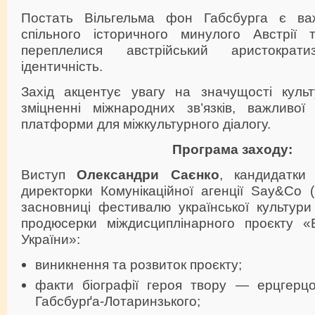
Постать Вільгельма фон Габсбурга є ва
спільного історичного минулого Австрії 
переплелися австрійський аристократ
ідентичність.
Захід акцентує увагу на значущості культ
зміцненні міжнародних зв’язків, важливої 
платформи для міжкультурного діалогу.
Програма заходу:
Виступ
Олександри Саєнко
, кандидатки 
директорки Комунікаційної агенції Say&Co (м
засновниці фестивалю української культури
продюсерки міждисциплінарного проєкту «
України»:
виникнення та розвиток проєкту;
факти біографії героя твору — ерцгерц
Габсбурґа-Лотаринзького;