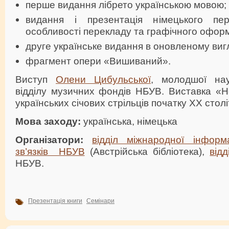
перше видання лібрето українською мовою;
видання і презентація німецького пер
особливості перекладу та графічного офор
друге українське видання в оновленому вигл
фрагмент опери «Вишиваний».
Виступ
Олени Цибульської
, молодшої наук
відділу музичних фондів НБУВ. Виставка «Н
українських січових стрільців початку ХХ столі
Мова заходу:
українська, німецька
Організатори:
відділ міжнародної інформ
зв’язків НБУВ
(Австрійська бібліотека),
від
НБУВ.
Презентація книги
Семінари