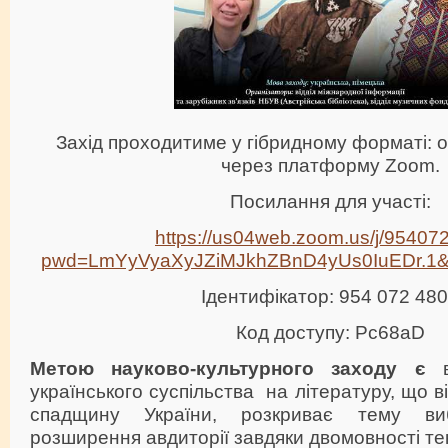
Захід проходитиме у гібридному форматі: 
через платформу Zoom.
Посилання для участі:
https://us04web.zoom.us/j/9540
pwd=LmYyVyaXyJZiMJkhZBnD4yUs0IuEDr.1
Ідентифікатор: 954 072 48
Код доступу: Pc68aD
Метою науково-культурного заходу є
в
українського суспільства на літературу, що 
спадщину України, розкриває тему виб
розширення авдиторії завдяки двомовності тек