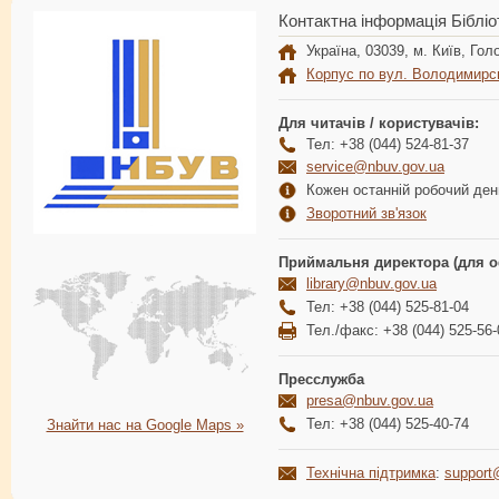
Контактна інформація Бібліо
Україна, 03039, м. Київ, Голо
Корпус по вул. Володимирс
Для читачів / користувачів:
Тел: +38 (044) 524-81-37
service@nbuv.gov.ua
Кожен останній робочий день
Зворотний зв'язок
Приймальня директора (для о
library@nbuv.gov.ua
Тел: +38 (044) 525-81-04
Тел./факс: +38 (044) 525-56-
Пресслужба
presa@nbuv.gov.ua
Тел: +38 (044) 525-40-74
Знайти нас на Google Maps »
Технічна підтримка
:
support