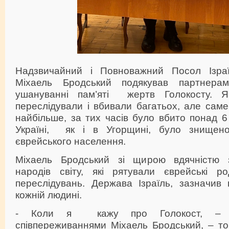
Надзвичайний і Повноважний Посол Ізраї
Міхаель Бродський подякував партнера
ушануванні пам’яті жертв Голокосту. Я
переслідували і вбивали багатьох, але сам
найбільше, за тих часів було вбито понад 6 
Україні, як і в Угорщині, було знищен
єврейського населення.
Міхаель Бродський зі щирою вдячністю з
народів світу, які рятували єврейські р
переслідувань. Держава Ізраїль, зазначив
кожній людині.
- Коли я кажу про Голокост, – по
співпереживаннями Міхаель Бродський, – то