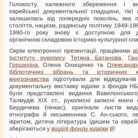
Голокосту, належного збереження і ви
єврейської документальної спадщини, тієї 
залишилась від попередніх поколінь, яка 
століття, нацизм, радянську політику 1949-198
1990-го року знову є доступною для до
органічною складовою історико-культурної сп
Окрім електронної презентації, працівники
в
Інституту рукопису
Тетяна Батанова
,
Ган
Горшихіна
, Олена Онищенко та
Олександ
бібліотечних зібрань та історичних к
книгознавства
підготували для відвідувачі
документальну виставку юдаїки з фондів НБ
були представлені видання Вавилонського
Талмудів ХІХ ст., рукописні записні книги
Бердичева (пінкас), оригінали листів вид
етнографа й письменника С. Ан-ського, п
івритом, дитяча література їдишем та єврей
зберігаються у
відділі фонду юдаїки
ІР
.