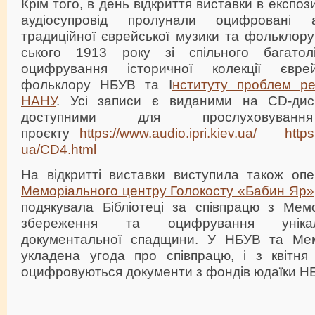
Крім того, в день відкриття виставки в експоз
аудіосупровід пролунали оцифровані а
традиційної єврейської музики та фольклору 
ського 1913 року зі спільного багатол
оцифрування історичної колекції євре
фольклору НБУВ та І
нституту проблем реє
НАНУ
. Усі записи є виданими на CD-дис
доступними для прослуховува
проєкту
https://www.audio.ipri.kiev.
ua/
https
ua/CD4.html
На відкритті виставки виступила також опе
Меморіального центру Голокосту «Бабин Яр»
подякувала Бібліотеці за співпрацю з Мем
збереження та оцифрування унікал
документальної спадщини. У НБУВ та Мем
укладена угода про співпрацю, і з квітня
оцифровуються документи з фондів юдаїки Н