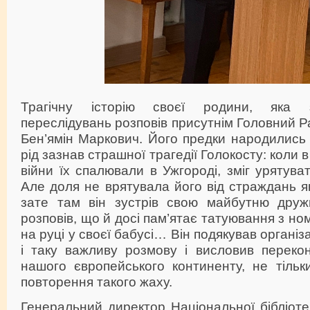
Трагічну історію своєї родини, яка 
переслідувань розповів присутнім Головний 
Бен’ямін Маркович. Його предки народились ту
рід зазнав страшної трагедії Голокосту: коли в
війни їх спалювали в Ужгороді, зміг урятуват
Але доля не врятувала його від страждань я
зате там він зустрів свою майбутню друж
розповів, що й досі пам’ятає татуювання з н
на руці у своєї бабусі… Він подякував організ
і таку важливу розмову і висловив переко
нашого європейського континенту, не тільк
повторення такого жаху.
Генеральний директор Національної бібліотек