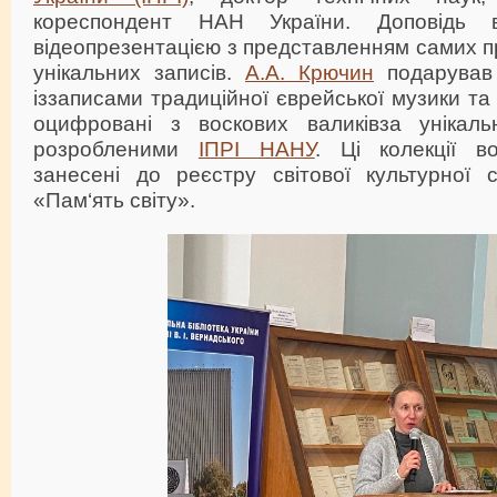
кореспондент НАН України. Доповідь в
відеопрезентацією з представленням самих п
унікальних записів.
А.А. Крючин
подарував
іззаписами традиційної єврейської музики та
оцифровані з воскових валиківза унікаль
розробленими
ІПРІ НАНУ
. Ці колекції во
занесені до реєстру світової культурно
«Пам‘ять світу».