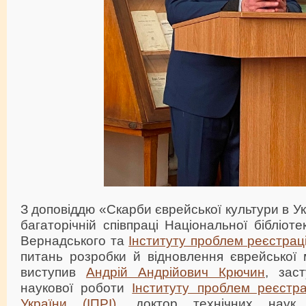
З доповіддю «Скарби єврейської культури в У
багаторічній співпраці Національної бібліотек
Вернадського та
Інституту проблем реєстрації
питань розробки й відновлення єврейської 
виступив
Андрій Андрійович Крючин
, зас
наукової роботи
Інституту проблем реєстра
України (ІПРІ)
, доктор технічних наук,