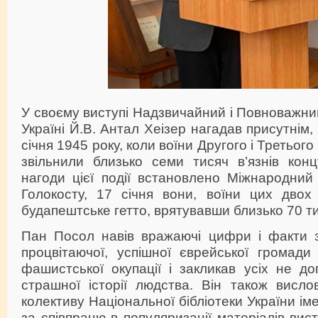
У своєму виступі Надзвичайний і Повноважн
Україні Й.В. Антал Хеізер нагадав присутнім,
січня 1945 року, коли воїни Другого і Третьог
звільнили близько семи тисяч в’язнів конц
нагоди цієї події встановлено Міжнародний
Голокосту, 17 січня вони, воїни цих двох 
будапештське гетто, врятувавши близько 70 ти
Пан Посол навів вражаючі цифри і факти 
процвітаючої, успішної єврейської громади
фашистської окупації і закликав усіх не д
страшної історії людства. Він також висло
колективу Національної бібліотеки України іме
за співпрацю в популяризації матеріалів вист