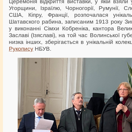
Церемонія відкриття виставки, у якій взяли
Угорщини, Ізраїлю, Чорногорії, Румунії, Сл
США, Кіпру, Франції, розпочалася унікал
Шатавского рабина, записаним 1913 року Зи
у виконанні Сімхи Кобреніка, кантора Велик
Заславі (Ізяславі), на той час Волинської губе
низка інших, зберігається в унікальній коле
Рукопису
НБУВ.