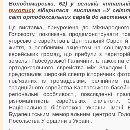
Володимирська, 62) у великій читальн
рукопису
відкрилася виставка «У світл
світ ортодоксальних євреїв до настання 
Ця виставка, приурочена до Міжнародного
Голокосту, покликана продемонструвати тра
угорського єврейства в Центральній Європі й 
життя, з особливим акцентом на соціокульт
єврейських громад, що прибули з територій
земель і Габсбурзької Галичини, а також на 
ортодоксального єврейства між Заходом і 
представляє широкий спектр історичних фотог
пов’язаних із громадським, релігійним т
традиційного єврейства Карпатського басейн
регіональні особливості, повсякденні пра
різноманітність єврейських спільноти. 
Національною бібліотекою України імені 
Будапештським меморіальним центром Голо
Посольства Угорщини в Україні.