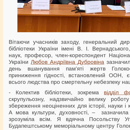
Вітаючи учасників заходу, генеральний дир
бібліотеки України імені В. І. Вернадського
наук, професор, член-кореспондент Націона
України
Любов Андріївна Дубровіна
зазначил
день вшанування пам’яті жертв Голоко
приниження гідності, встановлений ООН, 
всього людства про смертельну небезпеку на
- Колектив бібліотеки, зокрема
відділ ф
скрупульозну, надзвичайно велику робот
збереження неоціненних для історії, науки і 
А мова культури, духовності, – зазначил
зрозуміла всім. Я вдячна Посольству Уг
Будапештському меморіальному центру Голок