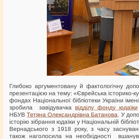
Глибоко аргументовану й фактологічну допо
презентацією на тему: «Єврейська історико-к
фондах Національної бібліотеки України імені
зробила завідувачка
відділу фонду юдаїки
НБУВ
Тетяна Олександрівна Батанова
. У доп
історію зібрання юдаїки у Національній бібліоте
Вернадського з 1918 року, з часу заснуван
також наголосила на необхідності вшанув