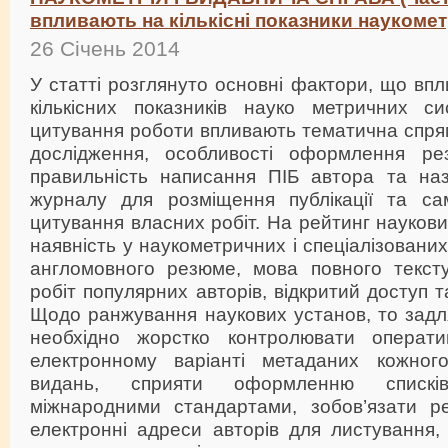
впливають на кількісні показники наукомет
26 Січень 2014
У статті розглянуто основні фактори, що вп
кількісних показників науко метричних с
цитування роботи впливають тематична спря
дослідження, особливості оформлення рез
правильність написання ПІБ автора та наз
журналу для розміщення публікації та са
цитування власних робіт. На рейтинг наукови
наявність у наукометричних і спеціалізованих
англомовного резюме, мова повного тексту 
робіт популярних авторів, відкритий доступ 
Щодо ранжування наукових установ, то задля 
необхідно жорстко контролювати операт
електронному варіанті метаданих кожно
видань, сприяти оформленню спискі
міжнародними стандартами, зобов’язати ре
електронні адреси авторів для листування,