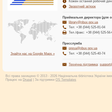
Кожен останній робочий день
Зворотний зв'язок
Приймальня директора (для о
library@nbuv.gov.ua
Тел: +38 (044) 525-81-04
Тел./факс: +38 (044) 525-56-
Пресслужба
presa@nbuv.gov.ua
Тел: +38 (044) 525-40-74
Знайти нас на Google Maps »
Технічна підтримка
:
support
Всі права захищено © 2013 - 2026 Національна бібліотека України імен
Працює на
Drupal
| За підтримки
OS Templates