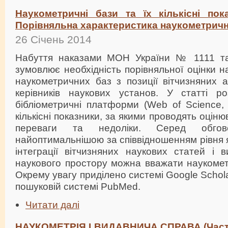
Наукометричні бази та їх кількісні пока
Порівняльна характеристика наукометричн
26 Січень 2014
Набуття наказами МОН України № 1111 т
зумовлює необхідність порівняльної оцінки 
наукометричних баз з позиції вітчизняних ав
керівників наукових установ. У статті ро
бібліометричні платформи (Web of Science,
кількісні показники, за якими проводять оціню
переваги та недоліки. Серед обгов
найоптимальнішою за співвідношенням рівня я
інтеграції вітчизняних наукових статей і 
наукового простору можна вважати наукомет
Окрему увагу приділено системі Google Schola
пошуковій системі PubMed.
Читати далі
НАУКОМЕТРІЯ І ВИДАВНИЧА СПРАВА (Частин