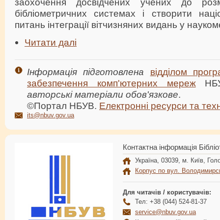
заохочення досвідчених учених до роз
бібліометричних системах і створити наці
питань інтеграції вітчизняних видань у науком
Читати далі
Інформація підготовлена
відділом прогр
забезпечення комп'ютерних мереж
НБ
авторські матеріали обов'язкове
.
©Портал НБУВ.
Електронні ресурси та техн
its@nbuv.gov.ua
Контактна інформація Бібліо
Україна, 03039, м. Київ, Голо
Корпус по вул. Володимирс
Для читачів / користувачів:
Тел: +38 (044) 524-81-37
service@nbuv.gov.ua