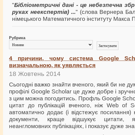
"
Бібліометричні дані - це небезпечна зб
руках неекспертів) ...
" (слова Вернера Ба
німецького Математичного інституту Макса П
Рубрика
4 причини, чому система Google Sch
визначальною, як уявляється
18 Жовтень 2014
Сьогодні важко знайти вченого, який би не д
профілі Google Scholar це дуже добре і зруч
з цим можна погодитись. Профль Google Scho
цитат до публікацій вченого, ніж Web of S
автоматично додає (і відстежує посилання) н
документи, краще відшукує цитати, я
неангломовних публікаціях, і показує дуже зна