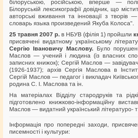
білоруською, російською, вперше — по
Білоруській лексикографії довідник, що містит
авторські вживання та інновації з творів 
словарь языка произведений Якуба Колоса".
25 травня 2007 р.
в НБУВ (філія 1) пройшли
к
присвячені видатному українському літерат
Сергію Івановичу Маслову.
Було порушено
Маслов — учений і людина (із власних спо
записних книжок); Сергій Маслов — завідувач
(1926-1937); архів Сергія Маслова в Інсти
Сергій Маслов — педагог і викладач Київського
родина С. І. Маслова та ін.
На матеріалах Відділу стародруків та рід
підготовлено книжково-інформаційну вистав
Маслов — видатний український літературо- т
Інформація про попередні заходи, присвяче
писемності і культури: