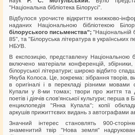
наук
Р. С. Мотульський.
Було предста
"Національна бібліотека Білорусі".
Відбулося урочисте відкриття книжково-інфо
наданих Національною бібліотекою Біл
білоруського письменства";
"Національній б
85", та "Білоруська література в українських 
НБУВ.
В експозицію, представлену Національною бі
включено матеріали конференцій, збірники, п
білоруської літератури; широко відбито спад
Якуба Колоса. Це, зокрема: зібрання творів, в
в оригіналі і в перекладі різними мовами 
Купали у 8-ми томах; твори про життя та д
поетів і діячів слов'янської культури; перша в
енциклопедія "Янка Купала"; копії обкла
аркушів прижиттєвих видань з автографами ав
Значний інтерес становлять 900-сторін
знаменитий твір "Нова земля" надрукова