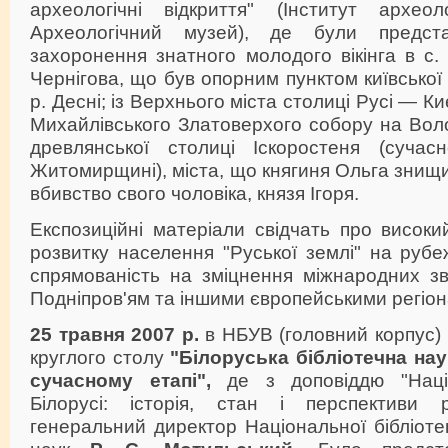
археологічні відкриття" (Інститут архео
Археологічний музей), де були предста
захоронення знатного молодого вікінга в с
Чернігова, що був опорним пунктом київської
р. Десні; із Верхнього міста столиці Русі — К
Михайлівського Златоверхого собору на Волод
древлянської столиці Іскоростеня (сучас
Житомирщині), міста, що княгиня Ольга знищ
вбивство свого чоловіка, князя Ігоря.
Експозиційні матеріали свідчать про високи
розвитку населення "Руської землі" на рубежі 
спрямованість на зміцнення міжнародних зв
Подніпров'ям та іншими європейськими регіо
25 травня 2007 р.
в НБУВ (головний корпус) 
круглого столу
"Білоруська бібліотечна нау
сучасному етапі",
де з доповіддю "Націо
Білорусі: історія, стан і перспективи р
генеральний директор Національної бібліотек