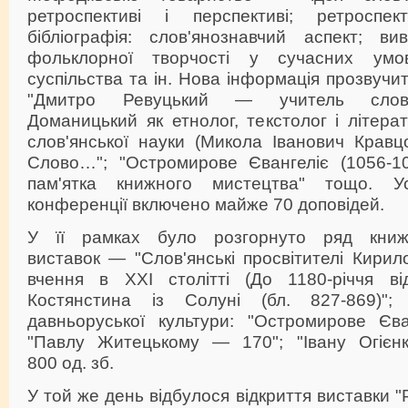
ретроспективі і перспективі; ретроспек
бібліографія: слов'янознавчий аспект; вив
фольклорної творчості у сучасних умо
суспільства та ін. Нова інформація прозвучи
"Дмитро Ревуцький — учитель словес
Доманицький як етнолог, текстолог і літерат
слов'янської науки (Микола Іванович Кравц
Слово…"; "Остромирове Євангеліє (1056-1
пам'ятка книжного мистецтва" тощо. У
конференції включено майже 70 доповідей.
У її рамках було розгорнуто ряд книжк
виставок — "Слов'янські просвітителі Кирил
вчення в XXI столітті (До 1180-річчя в
Костянстина із Солуні (бл. 827-869)"; 
давньоруської культури: "Остромирове Єван
"Павлу Житецькому — 170"; "Івану Огієнк
800 од. зб.
У той же день відбулося відкриття виставки 