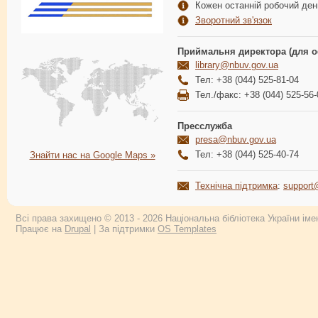
Кожен останній робочий день
Зворотний зв'язок
Приймальня директора (для о
library@nbuv.gov.ua
Тел: +38 (044) 525-81-04
Тел./факс: +38 (044) 525-56-
Пресслужба
presa@nbuv.gov.ua
Тел: +38 (044) 525-40-74
Знайти нас на Google Maps »
Технічна підтримка
:
support
Всі права захищено © 2013 - 2026 Національна бібліотека України імен
Працює на
Drupal
| За підтримки
OS Templates