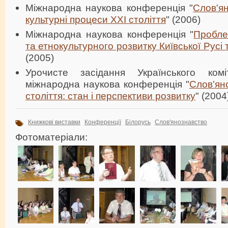
Міжнародна наукова конференція "
Слов'ян
культурні процеси XXI століття
" (2006)
Міжнародна наукова конференція "
Пробле
та етнокультурного розвитку Київської Русі 
(2005)
Урочисте засідання Українського комі
міжнародна наукова конференція "
Слов'ян
століття: стан і перспективи розвитку
" (2004
Книжкові виставки
Конференції
Білорусь
Слов'янознавство
Фотоматеріали: