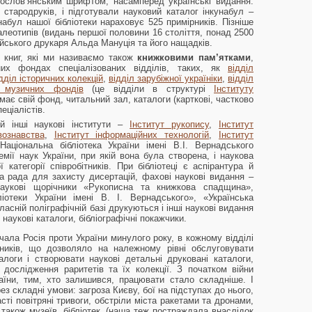
рослов’янським шрифтом, насамперед українські видання.
 стародруків, і підготували науковий каталог інкунабул –
набул нашої бібліотеки нараховує 525 примірників. Пізніше
алеотипів (видань першої половини 16 століття, понад 2500
лійського друкаря Альда Мануція та його нащадків.
х книг, які ми називаємо також
книжковими пам’ятками
,
рних фондах спеціалізованих відділів, таких, як
відділ
дділ історичних колекцій
,
відділ зарубіжної україніки
,
відділ
л музичних фондів
(це відділи в структурі
Інституту
ає свій фонд, читальний зал, каталоги (карткові, частково
еціалістів.
 й інші наукові інститути –
Інститут рукопису
,
Інститут
вознавства
,
Інститут інформаційних технологій
,
Інститут
аціональна бібліотека України імені В.І. Вернадського
мії наук України, при якій вона була створена, і наукова
категорії співробітників. При бібліотеці є аспірантура й
на рада для захисту дисертацій, фахові наукові видання –
наукові щорічники «Рукописна та книжкова спадщина»,
ліотеки України імені В. І. Вернадського», «Українська
ласній поліграфічній базі друкуються і інші наукові видання
 наукові каталоги, бібліографічні покажчики.
очала Росія проти України минулого року, в кожному відділі
тників, що дозволяло на належному рівні обслуговувати
алоги і створювати наукові детальні друковані каталоги,
 дослідження раритетів та їх колекції. З початком війни
раїни, тим, хто залишився, працювати стало складніше. І
ез складні умови: загроза Києву, бої на підступах до нього,
асті повітряні тривоги, обстріли міста ракетами та дронами,
а також музеїв, бібліотек, (наша теж постраждала внаслідок