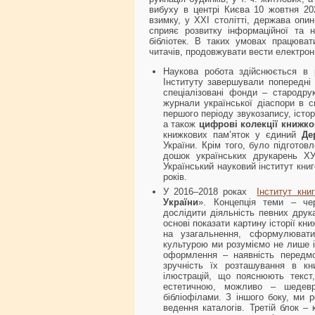
вибуху в центрі Києва 10 жовтня 202
взимку, у ХХІ столітті, держава опи
сприяє розвитку інформаційної та н
бібліотек. В таких умовах працюват
читачів, продовжувати вести електрон
Наукова робота здійснюється в 
Інституту завершували попередні 
спеціалізовані фонди – стародрук
журнали української діаспори в св
першого періоду звукозапису, істор
а також
цифрові колекції книжко
книжкових пам’яток у єдиний
Де
України. Крім того, було підготов
дошок українських друкарень ХУ
Український науковий інститут книг
років.
У 2016–2018 роках
Інститут кни
України
». Концепція теми – чер
дослідити діяльність певних друка
основі показати картину історії кни
на узагальнення, сформулювати
культурою ми розуміємо не лише і
оформлення – наявність передмов
зручність їх розташування в кн
ілюстрацій, що пояснюють текст,
естетичною, можливо – шедев
бібліофілами. З іншого боку, ми 
ведення каталогів. Третій блок –