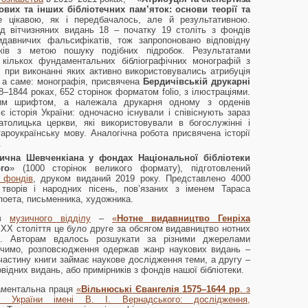
вих та інших бібліотечних пам’яток: основи теорії та
 цікавою, як і передбачалось, але й результативною.
д вітчизняних видань 18 – початку 19 століть з фондів
видавничих фальсифікатів, тож запропоновано відповідну
ків з метою пошуку подібних підробок. Результатами
 кількох фундаментальних бібліографічних монографій з
и, при виконанні яких активно використовувались атрибуція
, а саме: монографія, присвячена
Бердичівській друкарні
8–1844 роках, 652 сторінок форматом folio, з ілюстраціями.
ким шрифтом, а належала друкарня одному з орденів
є історія України: одночасно існували і співіснують зараз
атолицька церкви, які використовували в богослужінні і
староукраїнську мову. Аналогічна робота присвячена історії
.
ична Шевченкіана у фондах Національної бібліотеки
го
» (1000 сторінок великого формату), підготовлений
 фондів
, друком виданий 2019 року. Представлено 4000
 творів і народних пісень, пов’язаних з іменем Тараса
поета, письменника, художника.
ів
музичного відділу
–
«
Нотне видавництво Генріха
 ХХ століття це було друге за обсягом видавництво нотних
ме. Авторам вдалось розшукати за різними джерелами
ачимо, розповсюдження одержав жанр наукових видань –
частину книги займає наукове дослідження теми, а другу –
відних видань, або примірників з фондів нашої бібліотеки.
аментальна праця
«
Вільнюські Євангелія
1575–1644
рр
. з
ки України імені В. І. Вернадського: дослідження,