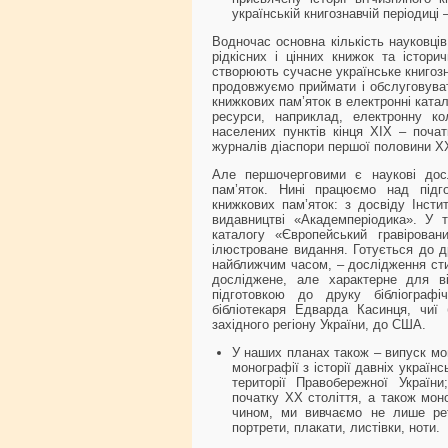
українській книгознавчій періодиці
Водночас основна кількість науковці
рідкісних і цінних книжок та істори
створюють сучасне українське книгозн
продовжуємо приймати і обслуговуват
книжкових пам’яток в електронні катал
ресурси, наприклад, електронну ко
населених пунктів кінця ХІХ – почат
журналів діаспори першої половини ХХ
Але першочерговими є наукові досл
пам’яток. Нині працюємо над підго
книжкових пам’яток: з досвіду Інст
видавництві «Академперіодика». У 
каталогу «Європейський гравірова
ілюстроване видання. Готується до д
найближчим часом, – дослідження ст
досліджене, але характерне для в
підготовкою до друку бібліографі
бібліотекаря Едварда Касинця, чиї 
західного регіону України, до США.
У наших планах також – випуск мон
монографії з історії давніх українс
території Правобережної України;
початку ХХ століття, а також моно
чином, ми вивчаємо не лише ретр
портрети, плакати, листівки, ноти.