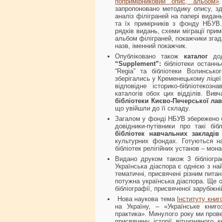
попримірниковий опис, альбом»
запропоновано методику опису, зд
аналіз філіграней на папері вида
та їх примірників з фонду НБУВ.
рядків видань, схеми міграції прим
альбом філіграней, покажчики згада
назв, іменний покажчик.
Опубліковано також
каталог
до
“Supplement”:
бібліотеки останнь
“Regia” та бібліотеки Волинсько
зберігались у Кременецькому ліцеї
відповідне історико-бібліотекоз
каталогів обох цих відділів. Вивч
бібліотеки Києво-Печерської ла
що увійшли до її складу.
Загалом у фонді НБУВ збережено ба
довідники-путівники про такі б
бібліотек
навчальних закладів
культурних фондах. Готуються нас
бібліотек релігійних установ – мона
Видано друком також 3 бібліогр
Українська діаспора є однією з найб
тематичні, присвячені різним питан
потужна українська діаспора. Ще 
бібліографії, присвяченої зарубіжній
Нова наукова тема
Інституту книг
на Україну, – «Українське книгоз
практика». Минулого року ми прове
присвячену історії вітчизняного 