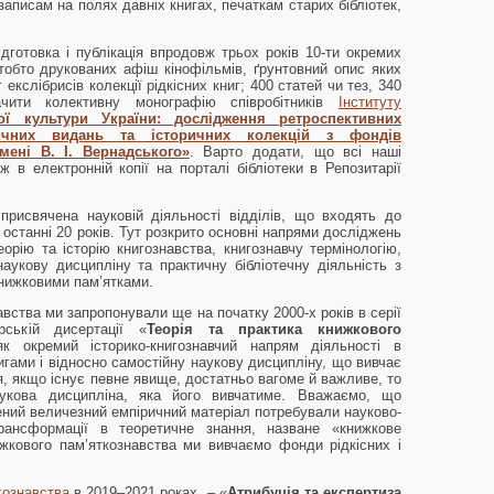
аписам на полях давніх книгах, печаткам старих бібліотек,
дготовка і публікація впродовж трьох років 10-ти окремих
, тобто друкованих афіш кінофільмів, ґрунтовний опис яких
 екслібрисів колекції рідкісних книг; 400 статей чи тез, 340
ачити колективну монографію співробітників
Інституту
ої культури України: дослідження ретроспективних
зичних видань та історичних колекцій з фондів
імені В. І. Вернадського»
. Варто додати, що всі наші
 в електронній копії на порталі бібліотеки в Репозитарії
рисвячена науковій діяльності відділів, що входять до
а останні 20 років. Тут розкрито основні напрями досліджень
еорію та історію книгознавства, книгознавчу термінологію,
аукову дисципліну та практичну бібліотечну діяльність з
книжковими пам’ятками.
вства ми запропонували ще на початку 2000-х років в серії
ській дисертації «
Теорія та практика книжкового
як окремий історико-книгознавчий напрям діяльності в
нигами і відносно самостійну наукову дисципліну, що вивчає
я, якщо існує певне явище, достатньо вагоме й важливе, то
укова дисципліна, яка його вивчатиме. Вважаємо, що
ений величезний емпіричний матеріал потребували науково-
рансформації в теоретичне знання, назване «книжкове
жкового пам’яткознавства ми вивчаємо фонди рідкісних і
гознавства
в 2019–2021 роках, – «
Атрибуція та експертиза