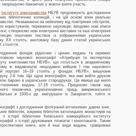
 – запрошуємо бажаючих у жовтні взяти участь.
в
Інституту книгознавства
НБУВ продовжують дослідження
чних бібліотечних колекцій, і на цій основі вони реально
авство. Незважаючи на небезпеку від повітряних обстрілів,
и користувачів, переважно науковців; вводимо нові описи
оги, створюємо нові електронні виставки та інші електронні
лекцію поштових листівок із зображеннями українських
ку ХХ століть; анотовану базу даних статей українських
 століття.
ідження фондів рідкісних і цінних видань та окремих
товкою наукової монографії «Атрибуція та експертиза
итуту книгознавства НБУВ», що готується в академічному
тому ж видавництві нещодавно вийшов І том наукового
ний портрет 16–19 століть у фондах НБУВ», вишукане
руку 2-й том. Ще одна монографія, яка має вийти друком
илю бароко в українських стародруках. Це явище ще мало
ітчизняних видань 17-18 століть. Працюємо також над
чного покажчика українознавчих праць американського
батьки в 1930-х рр. емігрували із Закарпаття, тобто із
ографії з дослідження філіграней вітчизняних давніх книг;
ьких бібліотек, зокрема бібліотек католицьких монастирів на
 з історії бібліотеки Київського комерційного інституту
графій з історії друкованих плакатів і кіноплакатів. Таким
оспективні книги, але й інші види видань: гравіровані