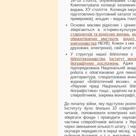
16–18 століть, опублікованих ста
Комплектували колекції іноземних
видань ХУ століття. Колекція інку
підготовлено ґрунтовний каталог п
примірників), альдин – видань іта
Основні масиви рідкісних і цінни
зберігаються в історико-культу
стародруків та рідкісних видань
,
ві
образотворчих мистецтв
,
відді
книгознавства
НБУВ). Кожен з них м
друковані, електронні), свій штат сп
У структурі нашої бібліотеки є
бібліотекознавства
,
Інститут архі
біографічних досліджень
. Адже Н
підпорядкована Національній акаде
робота є обов’язковою для певної 
докторантура, спеціалізована вче
журнал «Бібліотечний вісник», 
«Наукові праці Національної біб
біографістика» тощо.; щорічно на в
співробітників, зокрема монографії,
До початку війни, яку підступно розп
Інституту було близько 10 співробі
читачів, поповнювати електронні кат
зберігати фонди і проводити наукові
частина співробітників виїхали з Ук
через зменшення кількості штату, і чер
окупація передмістя в перші місяці, ч
руйнація будинків, у т. ч. житлових, 