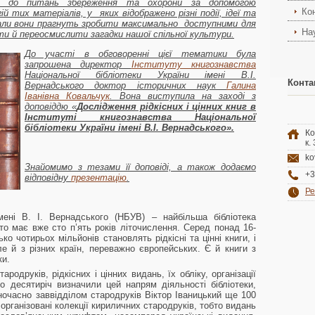
сь до питань збереження та охорони за допомогою
Ко
й тих матеріалів, у яких відображено різні події, ідеї та
ріали вони прагнуть зробити максимально доступними для
На
и й переосмислити загадки нашої спільної культури.
До участі в обговоренні цієї тематики була
запрошена директор
Інституту книгознавства
Національної бібліотеки України імені В.І.
Конта
Вернадського доктор історичних наук
Галина
Іванівна Ковальчук
. Вона виступила на заході з
доповіддю «
Дослідження рідкісних і цінних книг в
Інституті книгознавства Національної
бібліотеки України імені В.І. Вернадського».
Ко
к.
ko
Знайомимо з тезами її доповіді, а також додаємо
+3
відповідну
презентацію
.
Ре
імені В. І. Вернадського (НБУВ) – найбільша бібліотека
бто має вже сто п’ять років літочислення. Серед понад 16-
ко чотирьох мільйонів становлять рідкісні та цінні книги, і
ле й з різних країн, переважно європейських. Є й книги з
ки.
родруків, рідкісних і цінних видань, їх обліку, організації
то десятиріч визначили цей напрям діяльності бібліотеки,
ночасно заввідділом стародруків Віктор Іваницький ще 100
 організовані колекції кириличних стародруків, тобто видань