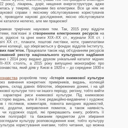
2 року), лікарень, доріг, нищення енергоструктури, адже
нилась у темряві, годинами без електрики. Все це ніяк не
аукової справи і якісному обслуговуванню користувачів
и, проводити наукові дослідження, якісно обслуговувати
ні каталоги нелегко, але ми працюємо!
рамках трирічних наукових тем. Так, 2015 року відділи
теми, пов’язані зі
створенням електронних ресурсів
на
и, рідкісні та цінні книги ХІХ–ХХ ст., журнали ХІХ ст. і
іті ХХ ст., плакати, поштові листівки, ноти, грамплатівки
ичні колекції, що зберігаються у фондах відділів Інституту,
вих пам’яток.
Працювали також над об’єднанням ресурсів
ржавний реєстр національного культурного надбання
лено і 2014 року видано друком унікальний каталог мідних
ІІ–ХІХ століть, а 2015 року випущено монографію про
ознавства, який діяв у Києві в 1920-х – до середини 1930-х
гознавства
розробляв тему «
Історія книжкової культури
ез вивчення конкретних примірників, видань, колекцій
рень, склад давніх бібліотек, збережених донині, і на цій
жкової культури того чи іншого періоду, регіону, тобто вийти
 характерні риси книжкової культури. Під книжковою
сторію видань, але й їхнє редакційно-видавниче і художнє
 і післямов, коментарів, повнота вихідних відомостей,
изі, додатки, виправлення помилок, а також наявність
 чи художніх оздоб, які прикрашають книгу, роблять її
ром поліграфії та бажаним предметом для збирання
розглядали культуру розповсюдження книг, тобто культуру
 культура користування книгами, тобто читання, що можна