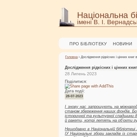
Національна бі
імені В. І. Вернадсь
ПРО БІБЛІОТЕКУ
НОВИНИ
Головна
› Дослідження рідкісних і цінних книг
Дослідження рідкісних і цінних книг
28 Липень 2023
Поділитися:
Дата події:
28-07-2023
І знову нас запрошують на міжнарод
станом збереження наших фондів. Бо 
історичної та культурної спадщини дл
й ракети, котрі летять на об’єкти г
Нещодавно в
Національній бібліотеці
ІУ Національні збори закладів із ста