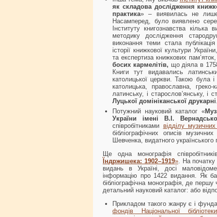
як складова дослідження книжко
практика
» – виявилась не лише
Насамперед, було виявлено сере
Інституту книгознавства кілька 
методику дослідження стародру
виконання теми стала публікація
історії книжкової культури Україн
та експертиза книжкових пам’яток
босих кармелітів,
що діяла в 175
Книги тут видавались латинсь
католицької церкви. Такою була і 
католицька, православна, греко-к
латинську, і старослов’янську, і 
Луцької домініканської друкарні
Потужний науковий каталог «
Муз
України імені В.І. Вернадсько
співробітниками
відділу музичних
бібліографічних описів музичних
Шевченка, видатного українського 
Ще одна монографія співробітник
Їндржишека: 1902–1919
»
. На початку
видань в Україні, досі маловідо
інформацію про 1422 видання. Як б
бібліографічна монографія, де першу 
детальний науковий каталог: або відпо
Прикладом такого жанру є і фунд
фондів Національної бібліоте