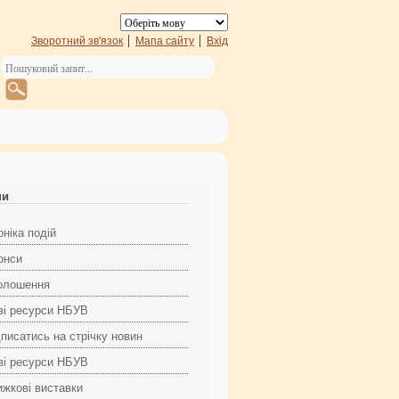
Зворотний зв'язок
Мапа сайту
Вхід
ни
ніка подій
онси
олошення
ві ресурси НБУВ
дписатись на стрічку новин
ві ресурси НБУВ
ижкові виставки