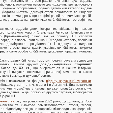
. Тут розглянуто історіографію вивчення цих видань,
ійснено історико-книгознавче дослідження, що включало і
нь, художнє оформлення; подано детальний каталог видань
 Додатки містять ідентифікатори початкових та кінцевих
ірників, таблиці розміщення філіграней, альбом ілюстрацій,
них у записах на примірниках осіб, бібліотек, географічних
даткових відділів двох історичних зібрань під назвою
ого польського короля Станіслава Августа Понятовського
го (Кременецького) ліцею, які на початку ХІХ століття
 поряд, а з часом були змішані. Укладач каталогу, провівши
навче дослідження, розділила їх і підготувала видання
аємо історію інших давніх українських бібліотек, зокрема
ври
, а саме особових бібліотек церковних ієрархів, монахів,
гато давніх бібліотек. Тому ми почали готувати відповідні
ібліотеки. Вийшов друком
довідник–путівник історичних
 Києва до ХХ ст.
, що зберігаються в наших історико-
тупні випуски: особових (приватних) бібліотек, а також
стирів і закладів духовної освіти.
афічні покажчики за фондом
відділу зарубіжної україніки
.
ільших у світі, в т. ч. є вона і в Аргентині. Два покажчики
ням життя українців у Канаді, де вже понад 125 років існує
одне видання – це покажчик другого ступеня, бібліографія
 україніці.
ознавства
, яку ми розпочали 2022 року, ще до нападу Росії
навство та книжкове пам’яткознавство: історія, теорія,
ли відповідну секцію на щорічній міжнародній конференції,
книгознавства, а цього року плануємо присвятити секцію