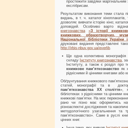
простежити завдяки маргінальним з
екслібрисам.
Результатом виконання теми стала пі
видань, в т. ч. каталог кіноплакатів
дозволяє вивчати історію кіно; каталог
доповідей. Особливо варто відзн
книгознавства
«
З історії книжков
книжкових, образотворчих, му
Національної бібліотеки України 
друковані видання представлені також
http://irbis-nbuv.gov.ua/everlib
.
Ще одна колективна монографія п
складу
Інституту книгознавства
, з
Інституту, а також є розділ про т
книжкове пам’яткознавство
як н
рідкісними й цінними книгами або 
Обґрунтування книжкового пам’яткозна
статей, монографії та в доктор
пам’яткознавства ХХ століття
», 
бібліотеках з рідкісними та цінними к
книжкові пам’ятки. На моє переконанн
рано чи пізно має оформитись на
різноаспектні дослідження та накопич
методологічного узагальнення та т
пам’яткознавство». Саме в руслі кни
цінних книг.
Інша тема, яку вивчав
Інститут кни