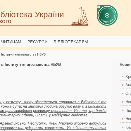
бліотека України
кого
ЧИТАЧАМ
РЕСУРСИ
БІБЛІОТЕКАРЯМ
 в Інституті книгознавства НБУВ
 в Інституті книгознавства НБУВ
Нови
Хро
Ан
Ог
ну розмову, знову цікавляться справами в Бібліотеці та
Но
кожна сучасна мисляча людина розуміє вагу й важливість
Пі
я цивілізаційного розвитку суспільств. Як і те, що бомби
уманітарної сфери, цілять у майбутнє людства.
Но
 Аргентинської Республіки імені Маріано Морено відбулись
Кн
ровинними та рідкісними колекціями. Як і більшість таких