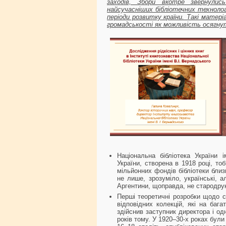
заходів, Збори вкотре звернули
найсучасніших бібліотечних технологі
періоди розвитку країни. Такі мате
громадськості як можливість осягнут
Національна бібліотека України 
України, створена в 1918 році, то
мільйонних фондів бібліотеки близь
не лише, зрозуміло, українські, а
Аргентини, щоправда, не стародру
Перші теоретичні розробки щодо ста
відповідних колекцій, які на бага
здійснив заступник директора і од
років тому. У 1920–30-х роках були