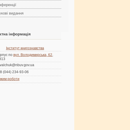
нференції
укові видання
ктна інформація
Інститут книгознавства
рпус по
вул. Володимирська, 62
,
 313
valchuk@nbuv.gov.ua
8 (044) 234-93-06
жим роботи