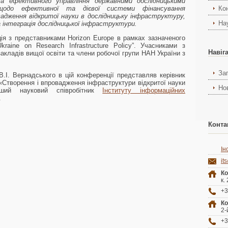
та ефективного управління державними дослідницькими
 щодо ефективної та дієвої системи фінансування
Ко
адження відкритої науки в дослідницьку інфраструктуру,
На
 інтеграція дослідницької інфраструктури.
я з представниками Horizon Europe в рамках зазначеного
raine on Research Infrastructure Policy”. Учасниками з
Навіг
закладів вищої освіти та члени робочої групи НАН України з
За
 В.І. Вернадського в цій конференції представляв керівник
 «Створення і впровадження інфраструктури відкритої науки
Но
ий науковий співробітник
Інституту інформаційних
.
Конта
Ін
it
Ко
к.
+3
Ко
2-
+3