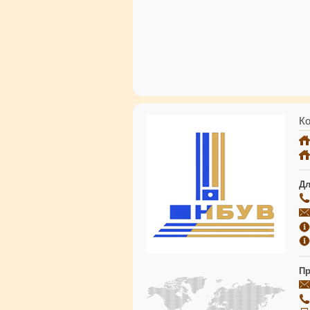
Ко
Дл
Пр