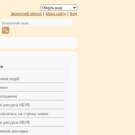
Зворотний зв'язок
Мапа сайту
Вхід
ни
ніка подій
онси
олошення
ві ресурси НБУВ
дписатись на стрічку новин
ві ресурси НБУВ
ижкові виставки