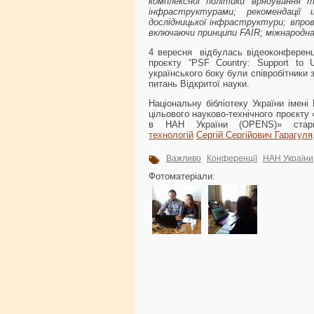
комплексної політики врядування 
інфраструктурами; рекомендації
дослідницької інфраструктури; впров
включаючи принципи FAIR; міжнародна
4 вересня відбулась відеоконференці
проєкту “PSF Country: Support to Uk
українського боку були співробітники 
питань Відкритої науки.
Національну бібліотеку України імені
цільового науково-технічного проєкту
в НАН України (OPENS)» старш
технологій
Сергій Сергійович Гарагуля
Важливо
Конференції
НАН України
Фотоматеріали: