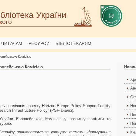
бліотека України
кого
ЧИТАЧАМ
РЕСУРСИ
БІБЛІОТЕКАРЯМ
ропейською Комісією
вропейською Комісією
Нови
Хро
Ан
Ог
сь реалізація проєкту Horizon Europe Policy Support Facility
Но
earch Infrastructure Policy” (PSF-аналіз).
Пі
країни Європейською Комісією у розвитку політики та
турою.
Но
F-аналізу працюватиме за чотирма темами: формування
Кн