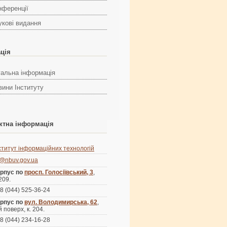
нференції
укові видання
ація
гальна інформація
вини Інституту
ктна інформація
ститут інформаційних технологій
s@nbuv.gov.ua
рпус по
просп. Голосіївський, 3
,
 209.
8 (044) 525-36-24
рпус по
вул. Володимирська, 62
,
й поверх, к. 204.
8 (044) 234-16-28