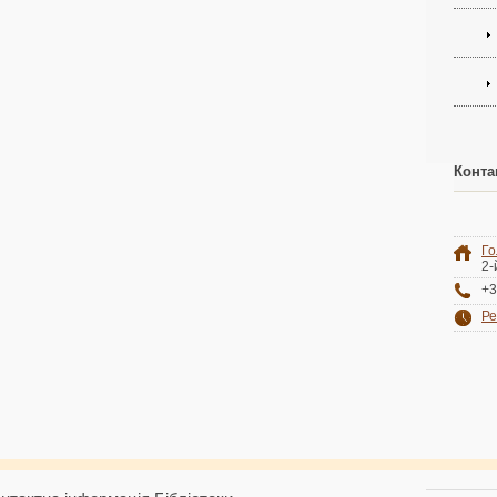
Конта
Го
2-
+3
Ре