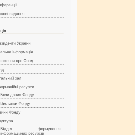
нференції
укові видання
ація
езиденти України
гальна інформація
ложення про Фонд
нд
тальний зал
формаційні ресурси
Бази даних Фонду
Виставки Фонду
вини Фонду
руктура
Відділ формування
інформаційних ресурсів