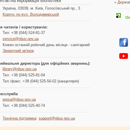
нтактна інформація Бібліотеки
» Держав
Україна, 03039, м. Київ, Голосіївський пр., 3
Корпус по вул. Володимирській
Опл
я читачів / користувачів:
Тел: +38 (044) 524-81-37
service@nbuv.gov.ua
Кожен останній робочий день місяця - санітарний
Зворотний зв'язок
иймальня директора (для офіційних звернень):
library@nbuv.gov.ua
Тел: +38 (044) 525-81-04
Тел./факс: +38 (044) 525-56-02 (канцелярія)
есслужба
presa@nbuv.gov.ua
Тел: +38 (044) 525-40-74
Технічна підтримка
:
support@nbuv.gov.ua