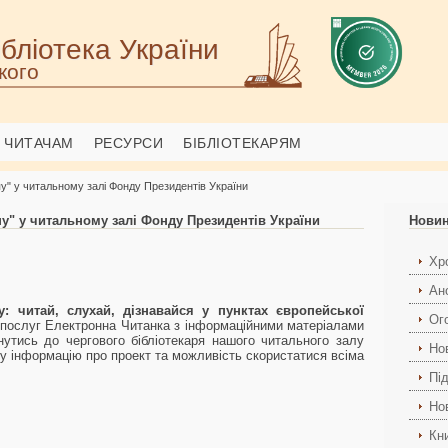
бліотека України
кого
ЧИТАЧАМ
РЕСУРСИ
БІБЛІОТЕКАРЯМ
у" у читальному залі Фонду Президентів України
у" у читальному залі Фонду Президентів України
Нови
Хро
Ан
: читай, слухай, дізнавайся у пунктах європейської
Ог
послуг Електронна Читанка з інформаційними матеріалами
утись до чергового бібліотекаря нашого читального залу
Но
ьну інформацію про проект та можливість скористатися всіма
Пі
Но
Кн