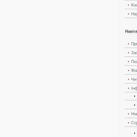
Ко
На
Навіг
Пр
За
По
Фо
Чи
Ін
Но
Ст