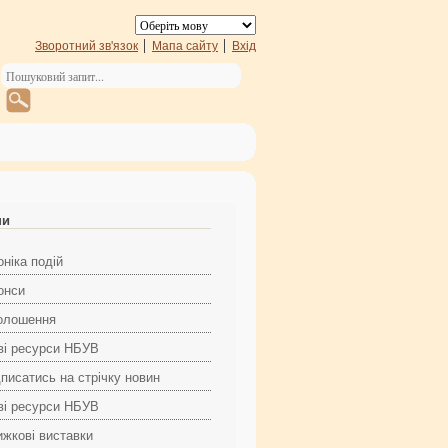
Зворотний зв'язок
Мапа сайту
Вхід
ни
ніка подій
онси
олошення
ві ресурси НБУВ
дписатись на стрічку новин
ві ресурси НБУВ
ижкові виставки