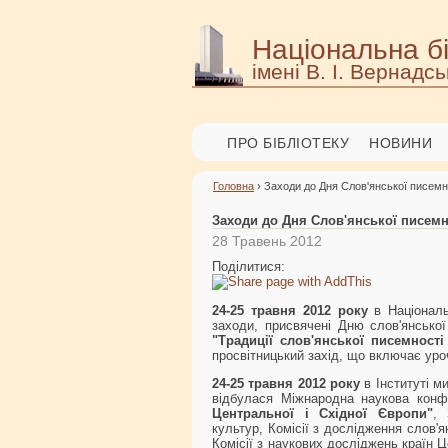
Національна бі
імені В. І. Вернадсь
ПРО БІБЛІОТЕКУ
НОВИНИ
Головна
› Заходи до Дня Слов'янської писемно
Заходи до Дня Слов'янської писемно
28 Травень 2012
Поділитися:
24-25 травня 2012 року
в Національн
заходи, присвячені Дню слов'янської
"Традиції слов'янської писемності
просвітницький захід, що включає уро
24-25 травня 2012 року
в Інституті м
відбулася Міжнародна наукова кон
Центральної і Східної Європи"
, 
культур, Комісії з дослідження слов'
Комісії з наукових досліджень країн Ц