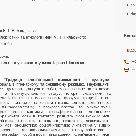
Ко
На
;
і В. І. Вернадського;
Конта
ористики та етнології імені М. Т. Рильського;
Потебні;
Відді
фонд;
+3
онального університету імені Тараса Шевченка.
Фа
ія
"Традиції слов'янської писемності і культури:
вала в пленарному та секційному режимах. Науковцями,
и: духовна культура слов'ян; слов'янознавство як наука;
 та інституціональний статус; історія славістики та
славістів та інші слов'янознавчі форуми: традиції, стан,
внину і сьогодні; слов'янська мовна єдність; слов'янська
 лінгвославістика; лінгвокраєзнавство та міжкультурні
х мов; мовні контакти; трансформування слов'янських
країнської мови в контексті розвитку слов'янських мов;
аїнська лінгвістика (фонологія, граматика, лексикологія,
их мов; ономастика; соціолінгвістика; лінгвістика у вищих
ворення; лінгвофольклористика; лінгвоукраїністика і
вогеографія; особливості викладання слов'янських мов;