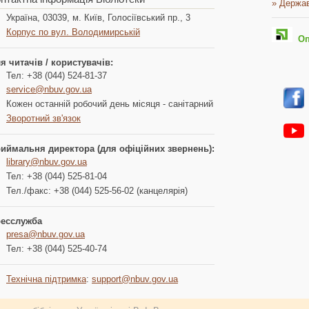
» Держав
Україна, 03039, м. Київ, Голосіївський пр., 3
Корпус по вул. Володимирській
Опл
я читачів / користувачів:
Тел: +38 (044) 524-81-37
service@nbuv.gov.ua
Кожен останній робочий день місяця - санітарний
Зворотний зв'язок
иймальня директора (для офіційних звернень):
library@nbuv.gov.ua
Тел: +38 (044) 525-81-04
Тел./факс: +38 (044) 525-56-02 (канцелярія)
есслужба
presa@nbuv.gov.ua
Тел: +38 (044) 525-40-74
Технічна підтримка
:
support@nbuv.gov.ua