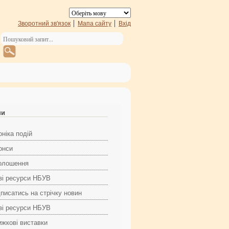
Зворотний зв'язок
Мапа сайту
Вхід
ни
ніка подій
онси
олошення
ві ресурси НБУВ
дписатись на стрічку новин
ві ресурси НБУВ
ижкові виставки