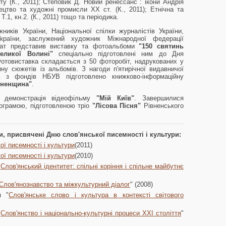
у (К., 2011); Степовик Д. Новий ренессанс : ікони Андрія
ецтво та художні промисли ХХ ст. (К., 2011); Етнічна та
 Т.1, кн.2. (К., 2011) тощо та періодика.
иків України, Національної спілки журналістів України,
України, заслужений художник Міжнародної федерації
ват представив виставку та фотоальбоми
"150 святинь
еликої Волині"
спеціально підготовлені ним до Дня
 Фотовиставка складається з 50 фоторобіт, надрукованих у
у сюжетів із альбомів. З нагоди п'ятирічної видавничої
а з фондів НБУВ підготовлено книжково-інформаційну
вненщина"
.
я демонстрація відеофільму
"Мій Київ"
. Завершилися
рограмою, підготовленою тріо
"Лісова Пісня"
Рівненського
, присвячені Дню слов'янської писемності і культури:
ої писемності і культури
(2011)
ої писемності і культури
(2010)
"
Слов'янський ідентитет: спільні коріння і спільне майбутнє
Слов'янознавство та міжкультурний діалог
" (2008)
я "
Слов'янське слово і культура в контексті світового
"
Слов'янство і національно-культурні процеси XXI століття
"