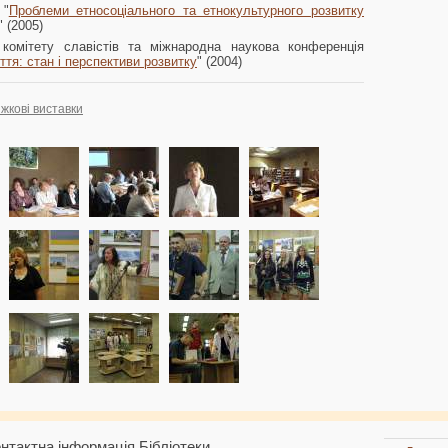
 "
Проблеми етносоціального та етнокультурного розвитку
" (2005)
 комітету славістів та міжнародна наукова конференція
ття: стан і перспективи розвитку
" (2004)
жкові виставки
нтактна інформація Бібліотеки