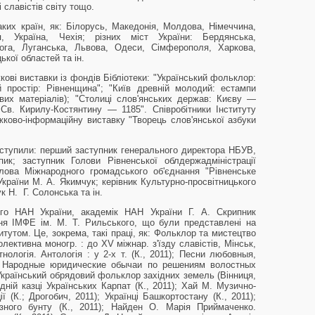
 славістів світу тощо.
аких країн, як: Білорусь, Македонія, Молдова, Німеччина,
, Україна, Чехія; різних міст України: Бердянська,
Рога, Луганська, Львова, Одеси, Сімферополя, Харкова,
ької областей та ін.
кові виставки із фондів Бібліотеки: "Український фольклор:
ий простір: Рівненщина"; "Київ древній молодий: естампи
евих матеріалів); "Столиці слов'янських держав: Києву —
Св. Кирилу-Костянтину — 1185". Співробітники Інституту
жково-інформаційну виставку "Творець слов'янської азбуки
ступили: перший заступник генерального директора НБУВ,
ик; заступник Голови Рівненської облдержадміністрації
лова Міжнародного громадського об'єднання "Рівненське
країни М. А. Якимчук; керівник Культурно-просвітницького
 Н. Г. Солонська та ін.
го НАН України, академік НАН України Г. А. Скрипник
ння ІМФЕ ім. М. Т. Рильського, що були представлені на
титутом. Це, зокрема, такі праці, як: Фольклор та мистецтво
олективна моногр. : до ХV міжнар. з'їзду славістів, Мінськ,
тнологія. Антологія : у 2-х т. (К., 2011); Песни любовныя,
); Народные юридические обычаи по решениям волостных
І. Український обрядовий фольклор західних земель (Вінниця,
ній казці Українських Карпат (К., 2011); Хай М. Музично-
ї (К.; Дрогобич, 2011); Українці Башкортостану (К., 2011);
зного бунту (К., 2011); Найден О. Марія Приймаченко.