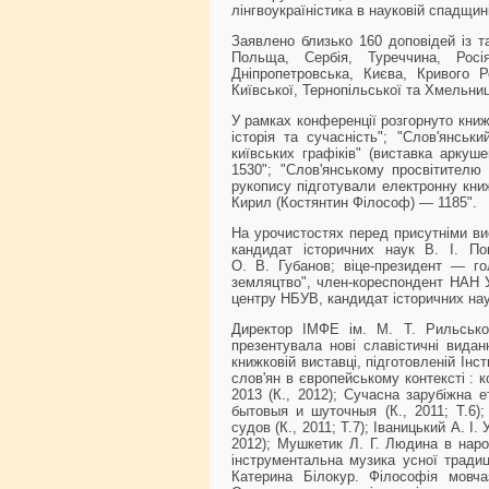
лінгвоукраїністика в науковій спадщині
Заявлено близько 160 доповідей із т
Польща, Сербія, Туреччина, Росія
Дніпропетровська, Києва, Кривого 
Київської, Тернопільської та Хмельниц
У рамках конференції розгорнуто книж
історія та сучасність"; "Слов'янськ
київських графіків" (виставка аркуш
1530"; "Слов'янському просвітителю 
рукопису підготували електронну кни
Кирил (Костянтин Філософ) — 1185".
На урочистостях перед присутніми ви
кандидат історичних наук В. І. Поп
О. В. Губанов; віце-президент — го
земляцтво", член-кореспондент НАН У
центру НБУВ, кандидат історичних наук
Директор ІМФЕ ім. М. Т. Рильсько
презентувала нові славістичні вида
книжковій виставці, підготовленій Інс
слов'ян в європейському контексті : к
2013 (К., 2012); Сучасна зарубіжна е
бытовыя и шуточныя (К., 2011; Т.6
судов (К., 2011; Т.7); Іваницький А. 
2012); Мушкетик Л. Г. Людина в народ
інструментальна музика усної традиці
Катерина Білокур. Філософія мовча