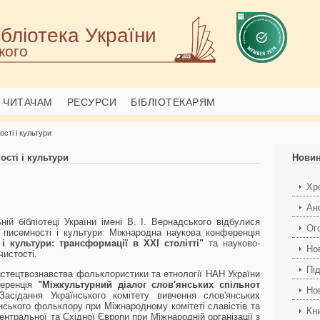
бліотека України
кого
ЧИТАЧАМ
РЕСУРСИ
БІБЛІОТЕКАРЯМ
сті і культури
сті і культури
Нови
Хро
Ан
ій бібліотеці України імені В. І. Вернадського відбулися
Ог
 писемності і культури: Міжнародна наукова конференція
 і культури: трансформації в XXI столітті"
та науково-
Но
чистості.
Пі
истецтвознавства фольклористики та етнології НАН України
ференція
"Міжкультурний діалог слов'янських спільнот
Но
Засідання Українського комітету вивчення слов'янських
янського фольклору при Міжнародному комітеті славістів та
Кн
ентральної та Східної Європи при Міжнародній організації з