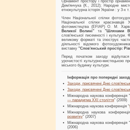
Орнамент простору і простір орнамент
Дем'янчука (К., 2012); Народне мист
етнокультурна історія України : у 3-х т.
Член Національної спілки фотохудожн
Національної спілки краєзнавців 
фотомистецтва (EFIAP) О. М. Хар
Великої Волині"
та
"Шляхами В
слов'янської писемності і культури.
великому форматі та ілюструє частин
діяльності відомого фотохудожник
виставку
"Слов'янський простір: Рі
Перед початком заходу відбулас
урочистості культурно-мистецькою п
міського будинку культури.
Інформація про попередні заходи
Заходи, присвячені Дню слов'янськ
Заходи, присвячені Дню слов'янськ
Міжнародна наукова конференція 
— парадигма XXI століття
" (2009)
Міжнародна наукова конференція "
Міжнародна наукова конференці
розвитку
" (2007)
Міжнародна наукова конференція 
(2006)