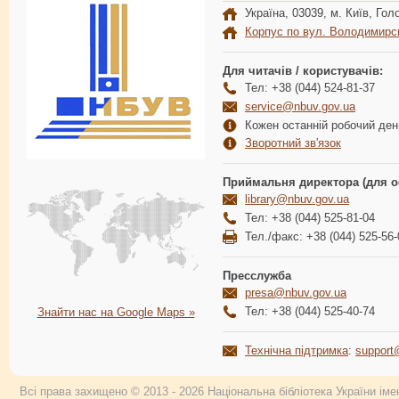
Україна, 03039, м. Київ, Голо
Корпус по вул. Володимирс
Для читачів / користувачів:
Тел: +38 (044) 524-81-37
service@nbuv.gov.ua
Кожен останній робочий день
Зворотний зв'язок
Приймальня директора (для о
library@nbuv.gov.ua
Тел: +38 (044) 525-81-04
Тел./факс: +38 (044) 525-56-
Пресслужба
presa@nbuv.gov.ua
Тел: +38 (044) 525-40-74
Знайти нас на Google Maps »
Технічна підтримка
:
support
Всі права захищено © 2013 - 2026 Національна бібліотека України імен