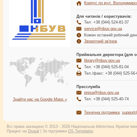
Корпус по вул. Володимирс
Для читачів / користувачів:
Тел: +38 (044) 524-81-37
service@nbuv.gov.ua
Кожен останній робочий день
Зворотний зв'язок
Приймальня директора (для о
library@nbuv.gov.ua
Тел: +38 (044) 525-81-04
Тел./факс: +38 (044) 525-56-
Пресслужба
presa@nbuv.gov.ua
Тел: +38 (044) 525-40-74
Знайти нас на Google Maps »
Технічна підтримка
:
support
Всі права захищено © 2013 - 2026 Національна бібліотека України імен
Працює на
Drupal
| За підтримки
OS Templates