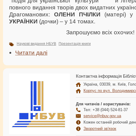
подія для української культури й літера
повного видання творів двох видатних україно
Драгоманових:
ОЛЕНИ ПЧІЛКИ
(матері) у
УКРАЇНКИ
(дочки) – у 14 томах.
Запрошуємо всіх охочих!
Наукові видання НБУВ
Презентація книги
Читати далі
Контактна інформація Бібліо
Україна, 03039, м. Київ, Голо
Корпус по вул. Володимирс
Для читачів / користувачів:
Тел: +38 (044) 524-81-37
service@nbuv.gov.ua
Кожен останній робочий день
Зворотний зв'язок