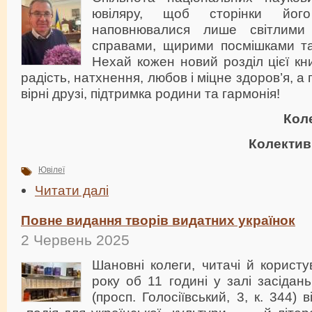
ювіляру, щоб сторінки його
наповнювалися лише світлими
справами, щирими посмішками т
Нехай кожен новий розділ цієї кн
радість, натхнення, любов і міцне здоров’я, а
вірні друзі, підтримка родини та гармонія!
Кол
Колектив
Ювілеї
Читати далі
Повне видання творів видатних українок
2 Червень 2025
Шановні колеги, читачі й користу
року об 11 годині у залі засіда
(просп. Голосіївський, 3, к. 344)