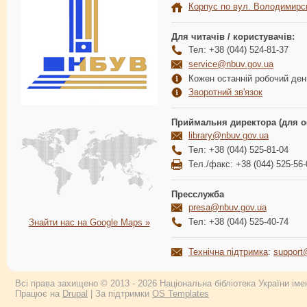
Корпус по вул. Володимирс
Для читачів / користувачів:
Тел: +38 (044) 524-81-37
service@nbuv.gov.ua
Кожен останній робочий день
Зворотний зв'язок
Приймальня директора (для о
library@nbuv.gov.ua
Тел: +38 (044) 525-81-04
Тел./факс: +38 (044) 525-56-
Пресслужба
presa@nbuv.gov.ua
Тел: +38 (044) 525-40-74
Знайти нас на Google Maps »
Технічна підтримка
:
support
Всі права захищено © 2013 - 2026 Національна бібліотека України імен
Працює на
Drupal
| За підтримки
OS Templates