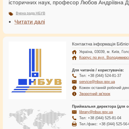
історичних наук, професор Любов Андріївна Д
Вчена рада НБУВ
Читати далі
Контактна інформація Бібліо
Україна, 03039, м. Київ, Голо
Корпус по вул. Володимирс
Для читачів / користувачів:
Тел: +38 (044) 524-81-37
service@nbuv.gov.ua
Кожен останній робочий день
Зворотний зв'язок
Приймальня директора (для о
library@nbuv.gov.ua
Тел: +38 (044) 525-81-04
Тел./факс: +38 (044) 525-56-