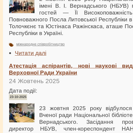
імені В. І. Вернадського (НБУВ)
гостей — Її Високоповажніст
Повноважного Посла Литовської Республіки в У
Толочкєнє та Юстінаса Ражінскаса, аташе По
Республіки в Україні.
міжнародне співробітництво
Читати далі
Атестація аспірантів, нові наукові ви
Верховної Ради України
24 Жовтень 2025
Дата події:
23-10-2025
23 жовтня 2025 року відбулося
Вченої ради Національної бібліотек
Вернадського. Засідання про
директор НБУВ, член-кореспондент НАН