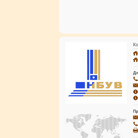
Ко
Дл
Пр