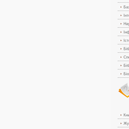
Ба
Ін
На
Ін
Іс
Біб
Спе
Біб
Бі
Кн
Жу