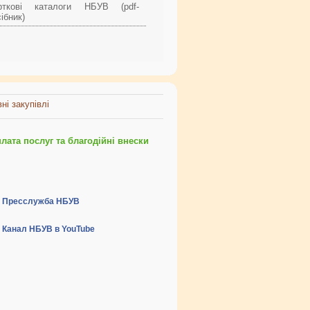
рткові каталоги НБУВ (pdf-
ібник)
ні закупівлі
ата послуг та благодійні внески
Пресслужба НБУВ
Канал НБУВ в YouTube