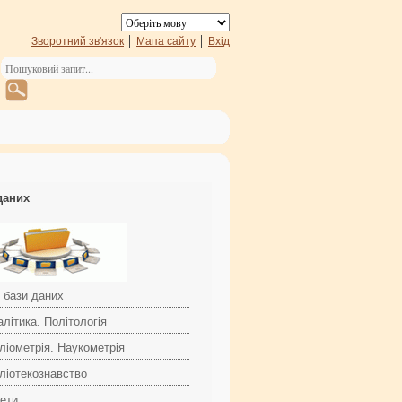
Зворотний зв'язок
Мапа сайту
Вхід
даних
і бази даних
літика. Політологія
ліометрія. Наукометрія
бліотекознавство
зети