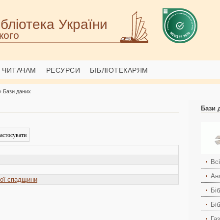
бліотека України
кого
ЧИТАЧАМ
РЕСУРСИ
БІБЛІОТЕКАРЯМ
› Бази даних
Бази 
Вс
Ана
ної спадщини
Біб
Бі
Га