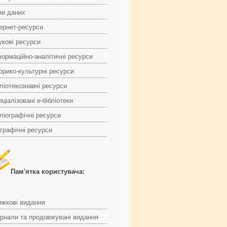
зи даних
тернет-ресурси
укові ресурси
формаційно-аналітичні ресурси
торико-культурні ресурси
ліотекознавчі ресурси
ціалізовані е-бібліотеки
ліографічні ресурси
ографічні ресурси
Пам'ятка користувача:
ижкові видання
рнали та продовжувані видання