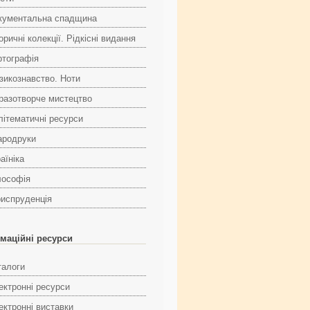
кументальна спадщина
оричні колекції. Рідкісні видання
ртографія
зикознавство. Ноти
разотворче мистецтво
літематичні ресурси
ародруки
аїніка
лософія
испруденція
маційні ресурси
талоги
ектронні ресурси
ектронні виставки