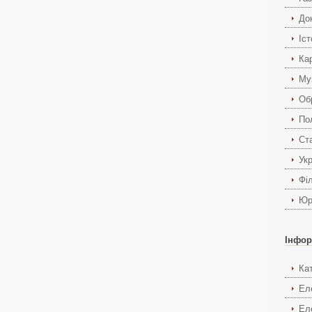
До
Іст
Ка
Му
Об
По
Ст
Укр
Фі
Юр
Інфор
Ка
Ел
Ел