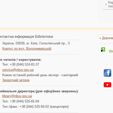
Ка
пос
нтактна інформація Бібліотеки
» Держав
Україна, 03039, м. Київ, Голосіївський пр., 3
Корпус по вул. Володимирській
Опл
я читачів / користувачів:
Тел: +38 (044) 524-81-37
service@nbuv.gov.ua
Кожен останній робочий день місяця - санітарний
Зворотний зв'язок
иймальня директора (для офіційних звернень):
library@nbuv.gov.ua
Тел: +38 (044) 525-81-04
Тел./факс: +38 (044) 525-56-02 (канцелярія)