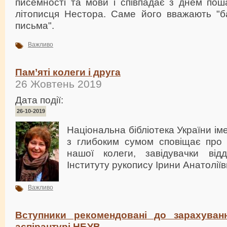
писемності та мови і співпадає з днем пош
літописця Нестора. Саме його вважають "ба
письма".
Важливо
Пам’яті колеги і друга
26 Жовтень 2019
Дата події:
26-10-2019
Національна бібліотека України іме
з глибоким сумом сповіщає про
нашої колеги, завідувачки від
Інституту рукопису Ірини Анатоліїв
Важливо
Вступники рекомендовані до зарахуван
аспірантурі НБУВ