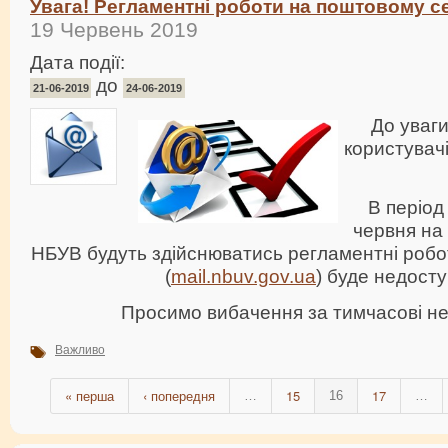
Увага! Регламентні роботи на поштовому 
19 Червень 2019
Дата події:
до
21-06-2019
24-06-2019
До уваги
користувач
В період
червня на
НБУВ будуть здійснюватись регламентні робо
(
mail.nbuv.gov.ua
) буде недосту
Просимо вибачення за тимчасові не
Важливо
« перша
‹ попередня
15
17
…
16
…