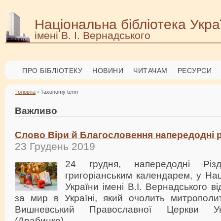
Національна бібліотека Укра
імені В. І. Вернадського
ПРО БІБЛІОТЕКУ
НОВИНИ
ЧИТАЧАМ
РЕСУРСИ
Головна
› Taxonomy term
Важливо
Слово Віри й Благословення напередодні р
23 Грудень 2019
24 грудня, напередодні Різ
григоріанським календарем, у Нац
України імені В.І. Вернадського 
за мир в Україні, який очолить митрополи
Вишневський Православної Церкви Ук
(Драбинко).