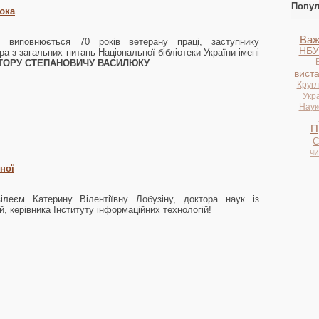
Попул
юка
Важ
 виповнюється 70 років ветерану праці, заступнику
НБУ
а з загальних питань Національної бібліотеки України імені
КТОРУ СТЕПАНОВИЧУ ВАСИЛЮКУ
.
вист
Кругл
Укр
Науко
П
С
ч
ної
леєм Катерину Вілентіївну Лобузіну, доктора наук із
й, керівника Інституту інформаційних технологій!