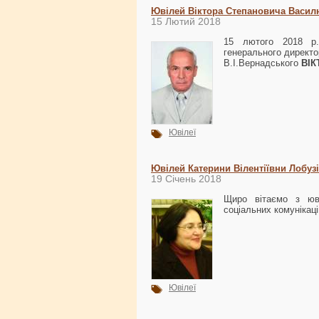
Ювілей Віктора Степановича Васил
15 Лютий 2018
15 лютого 2018 р.
генерального директор
В.І.Вернадського
ВІ
Ювілеї
Ювілей Катерини Вілентіївни Лобузі
19 Січень 2018
Щиро вітаємо з юві
соціальних комунікаці
Ювілеї