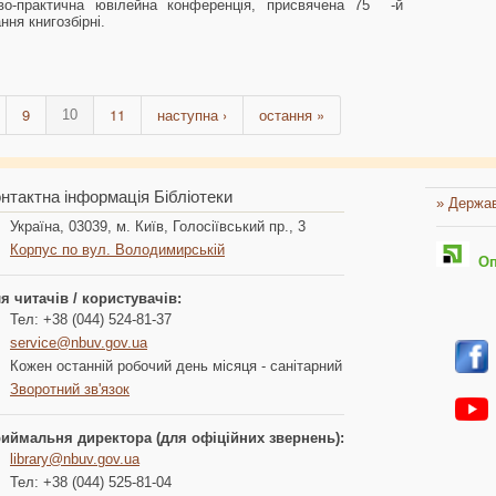
ово-практична ювілейна конференція, присвячена 75 -й
ння книгозбірні.
9
11
наступна ›
остання »
10
нтактна інформація Бібліотеки
» Держав
Україна, 03039, м. Київ, Голосіївський пр., 3
Корпус по вул. Володимирській
Опл
я читачів / користувачів:
Тел: +38 (044) 524-81-37
service@nbuv.gov.ua
Кожен останній робочий день місяця - санітарний
Зворотний зв'язок
иймальня директора (для офіційних звернень):
library@nbuv.gov.ua
Тел: +38 (044) 525-81-04