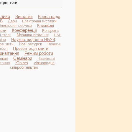
ярні теги
ливо
Виставки
Вчена рада
В
Дари
Електронні виставки
Книжкові
Електронні ресурси
Конференції
авки
Концерти
Музична вітальня
і столи
НАН
Наукові видання НБУВ
аїни
Нові ресурси
ві звіти
Почесні
Презентація книги
гості
ривітання
Режим роботи
Семінари
екції
Чишківські
Ювілеї
міжнародне
итання
співробітництво