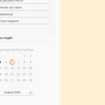
ві ресурси НБУВ
ижкові виставки
нференції
укові видання
ка подій
тр
Срд
Чтв
Птн
Суб
Нед
1
2
4
5
6
7
8
9
1
12
13
14
15
16
8
19
20
21
22
23
5
26
27
28
29
30
August 2026