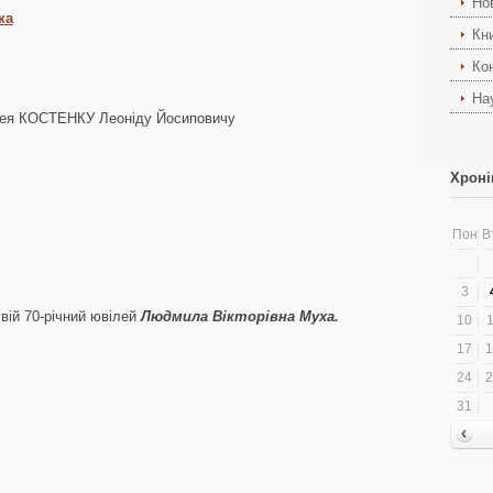
Но
ка
Кн
Ко
На
ілея КОСТЕНКУ Леоніду Йосиповичу
Хроні
Пон
В
3
свій 70-річний ювілей
Людмила Вікторівна Муха.
10
1
17
1
24
2
31