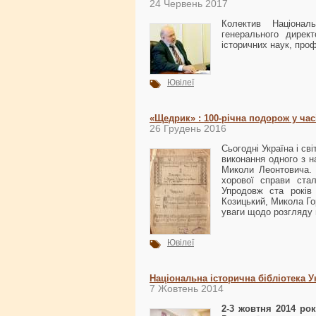
24 Червень 2017
Колектив Національ
генерального дирек
історичних наук, про
Ювілеї
«Щедрик» : 100-річна подорож у час
26 Грудень 2016
Сьогодні Україна і св
виконання одного з 
Миколи Леонтовича. 
хорової справи стал
Упродовж ста років
Козицький, Микола Го
уваги щодо розгляду 
Ювілеї
Національна історична бібліотека У
7 Жовтень 2014
2-3 жовтня 2014 рок