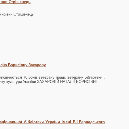
івни Стрішенець
мирівни Стрішенець
алію Борисівну Захарову
иповнюється 70 років ветерану праці, ветерану Бібліотеки ,
ику культури України ЗАХАРОВІЙ НАТАЛІЇ БОРИСІВНІ.
ціональної бібліотеки України імені В.І.Вернадського