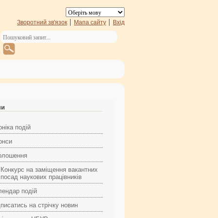
Зворотний зв'язок
Мапа сайту
Вхід
ни
ніка подій
онси
олошення
Конкурс на заміщення вакантних
посад наукових працівників
лендар подій
дписатись на стрічку новин