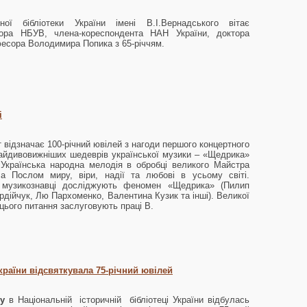
ної бібліотеки України імені В.І.Вернадського вітає
тора НБУВ, члена-кореспондента НАН України, доктора
фесора Володимира Попика з 65-річчям.
і
іт відзначає 100-річний ювілей з нагоди першого концертного
найдивовижніших шедеврів української музики – «Щедрика»
Українська народна мелодія в обробці великого Майстра
а Послом миру, віри, надії та любові в усьому світі.
 музикознавці досліджують феномен «Щедрика» (Пилип
рдійчук, Лю Пархоменко, Валентина Кузик та інші). Великої
цього питання заслуговують праці В.
країни відсвяткувала 75-річний ювілей
у
в Національній історичній бібліотеці України відбулась