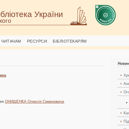
бліотека України
кого
ЧИТАЧАМ
РЕСУРСИ
БІБЛІОТЕКАРЯМ
Нови
нка
Хро
Ан
Ог
лея
ОНИЩЕНКА Олексія Семеновича
.
Ка
Пі