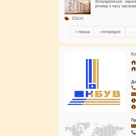
Всеукраїнська наук
річниці з часу заснува
Ювілеї
« перша
‹ попередня
…
Ко
Дл
Пр