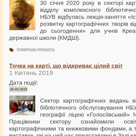
30 січня 2020 року в секторі ка
відділу комплексного бібліотечн
НБУВ відбулась лекція-заняття «І
розвитку картографічних творів в
до сьогодення» для учнів Креа
державної школи (КМДШ).
громадська діяльність
Точка на карті, що відкриває цілий світ
1 Квітень 2019
Дата події:
26-03-2019
Cектор картографічних видань ві
бібліотечного обслуговування НБУ
географії ліцею «Голосіївський»
Працівники сектору ознайомили осв
картографічними та книжковими фондами, а 
виставок, які на цей час представлені в Залі к