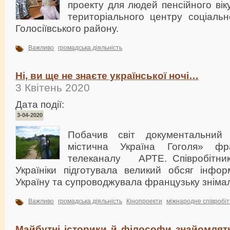
проекту для людей пенсійного вік
територіального центру соціальн
Голосіївського району.
Важливо
громадська діяльність
Ні, ви ще не знаєте української ночі…
3 Квітень 2020
Дата події:
3-04-2020
Побачив світ документальний ф
містична Україна Гоголя» фран
телеканалу АРТЕ. Співробітник 
Україніки підготувала великий обсяг інфор
Україну та супроводжувала французьку знімаль
Важливо
громадська діяльність
Кінопроекти
міжнародне співробі
Майбутні історики й філософи знайомлять