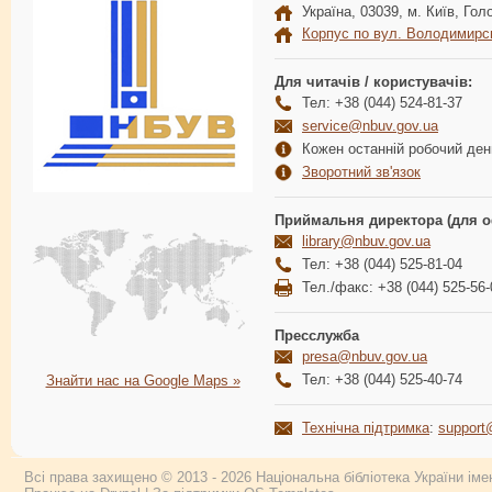
Україна, 03039, м. Київ, Голо
Корпус по вул. Володимирс
Для читачів / користувачів:
Тел: +38 (044) 524-81-37
service@nbuv.gov.ua
Кожен останній робочий день
Зворотний зв'язок
Приймальня директора (для о
library@nbuv.gov.ua
Тел: +38 (044) 525-81-04
Тел./факс: +38 (044) 525-56-
Пресслужба
presa@nbuv.gov.ua
Тел: +38 (044) 525-40-74
Знайти нас на Google Maps »
Технічна підтримка
:
support
Всі права захищено © 2013 - 2026 Національна бібліотека України імен