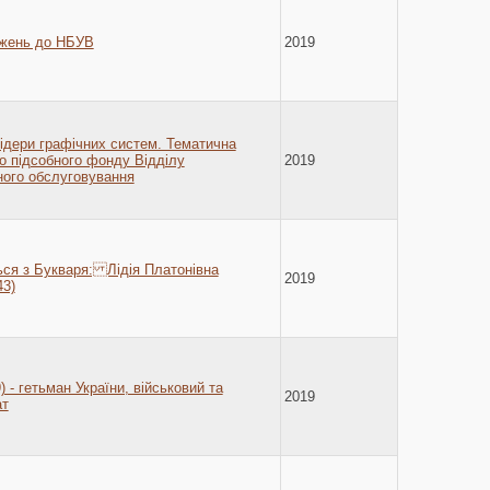
джень до НБУВ
2019
ідери графічних систем. Тематична
о підсобного фонду Відділу
2019
ного обслуговування
ься з Букваря: Лідія Платонівна
2019
3)
) - гетьман України, військовий та
2019
ат