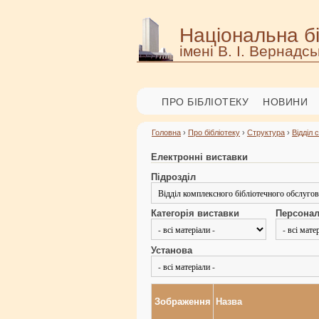
Національна бі
імені В. І. Вернадсь
ПРО БІБЛІОТЕКУ
НОВИНИ
Головна
›
Про бібліотеку
›
Структура
›
Відділ 
Електронні виставки
Підрозділ
Категорія виставки
Персонал
Установа
Зображення
Назва