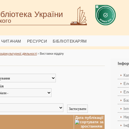
бліотека України
кого
ЧИТАЧАМ
РЕСУРСИ
БІБЛІОТЕКАРЯМ
соціокультурної діяльності
› Виставки відділу
Інфор
Ка
Ел
ія
Ел
Ба
Ін
На
Дата публікації
Ін