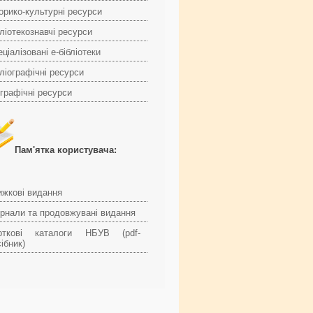
торико-культурні ресурси
ліотекознавчі ресурси
ціалізовані е-бібліотеки
ліографічні ресурси
ографічні ресурси
Пам'ятка користувача:
ижкові видання
рнали та продовжувані видання
рткові каталоги НБУВ (pdf-
ібник)