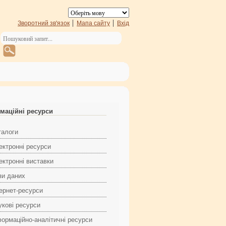
Зворотний зв'язок
Мапа сайту
Вхід
маційні ресурси
талоги
ектронні ресурси
ектронні виставки
зи даних
тернет-ресурси
укові ресурси
формаційно-аналітичні ресурси