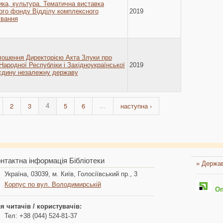
тика, культура. Тематична виставка
ого фонду Відділу комплексного
2019
ування
олошення Директорією Акта Злуки про
Народної Республіки і Західноукраїнської
2019
 єдину незалежну державу
2
3
5
6
наступна ›
4
…
нтактна інформація Бібліотеки
» Держав
Україна, 03039, м. Київ, Голосіївський пр., 3
Корпус по вул. Володимирській
Опл
я читачів / користувачів:
Тел: +38 (044) 524-81-37