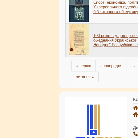
Спорт: економіка, полі
Універсального підсобн
бібліотечного обслугов
100 років від дня прог
об'єднання Української 
Народної Республіки в
« перша
‹ попередня
…
остання »
Ко
Дл