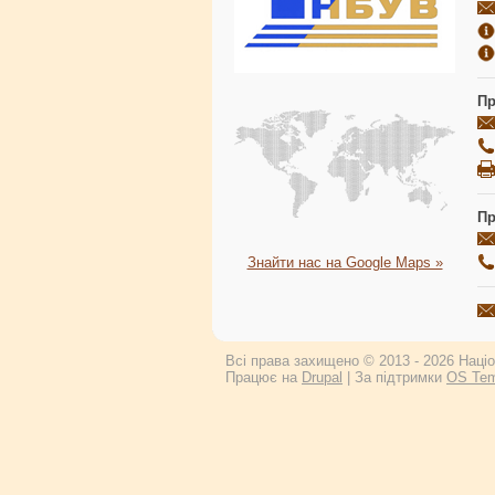
Пр
Пр
Знайти нас на Google Maps »
Всі права захищено © 2013 - 2026 Націон
Працює на
Drupal
| За підтримки
OS Tem