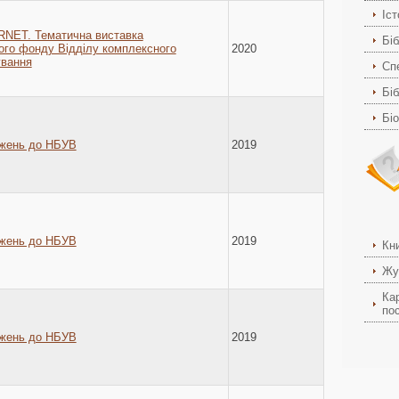
Іс
NET. Тематична виставка
Біб
ого фонду Відділу комплексного
2020
ування
Спе
Біб
Бі
джень до НБУВ
2019
джень до НБУВ
2019
Кн
Жу
Ка
пос
джень до НБУВ
2019