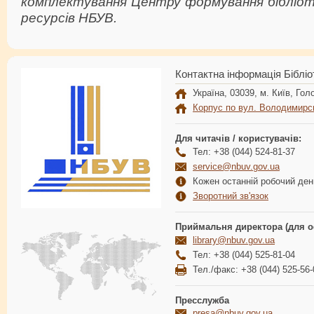
комплектування Центру формування бібліот
ресурсів НБУВ.
Контактна інформація Бібліо
Україна, 03039, м. Київ, Голо
Корпус по вул. Володимирс
Для читачів / користувачів:
Тел: +38 (044) 524-81-37
service@nbuv.gov.ua
Кожен останній робочий день
Зворотний зв'язок
Приймальня директора (для о
library@nbuv.gov.ua
Тел: +38 (044) 525-81-04
Тел./факс: +38 (044) 525-56-
Пресслужба
presa@nbuv.gov.ua