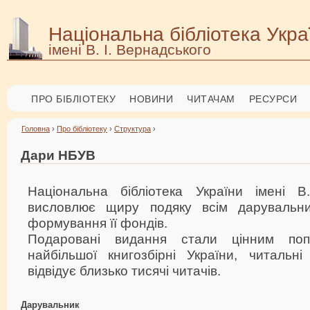
Національна бібліотека Укра
імені В. І. Вернадського
ПРО БІБЛІОТЕКУ
НОВИНИ
ЧИТАЧАМ
РЕСУРСИ
Головна
›
Про бібліотеку
›
Структура
›
Дари НБУВ
Національна бібліотека України імені В
висловлює щиру подяку всім дарувальн
формування її фондів.
Подаровані видання стали цінним поп
найбільшої книгозбірні України, читальн
відвідує близько тисячі читачів.
Дарувальник