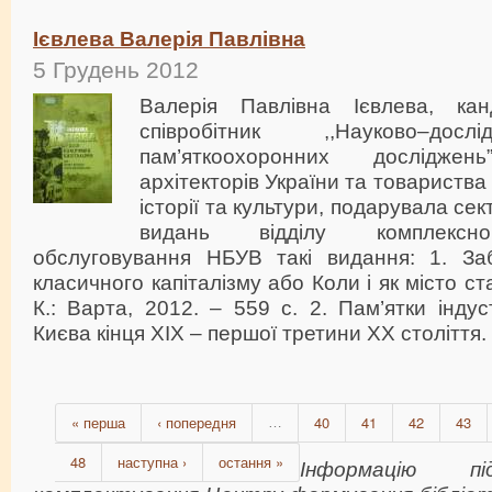
Ієвлева Валерія Павлівна
5 Грудень 2012
Валерія Павлівна Ієвлева, кан
співробітник ,,Науково–досл
пам’яткоохоронних дослідже
архітекторів України та товариства
історії та культури, подарувала се
видань відділу комплексног
обслуговування НБУВ такі видання: 1. За
класичного капіталізму або Коли і як місто с
К.: Варта, 2012. – 559 с. 2. Пам’ятки індус
Києва кінця XIX – першої третини XX століття. –
« перша
‹ попередня
40
41
42
43
…
48
наступна ›
остання »
Інформацію пі