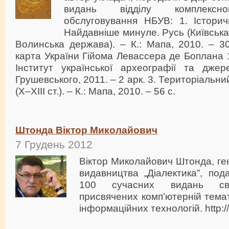
видань відділу комплексног
обслуговування НБУВ: 1. Історич
Найдавніше минуле. Русь (Київська
Волинська держава). – К.: Мапа, 2010. – 3
карта України Гійома Левассера де Боплана 16
Інститут української археографії та джер
Грушевського, 2011. – 2 арк. 3. Територіальни
(X–XIII ст.). – К.: Мапа, 2010. – 56 с.
Штонда Віктор Миколайович
7 Грудень 2012
Віктор Миколайович Штонда, г
видавництва „Діалектика”, по
100 сучасних видань сво
присвячених комп’ютерній тема
інформаційних технологій. http:/