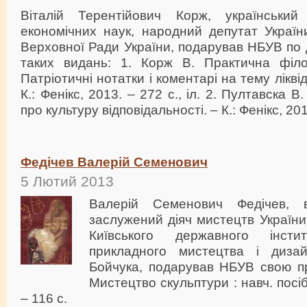
Віталій Терентійович Корж, український 
економічних наук, народний депутат України
Верховної Ради України, подарував НБУВ по д
таких видань: 1. Корж В. Практична філо
Патріотичні нотатки і коментарі на тему лікві
К.: Фенікс, 2013. – 272 с., іл. 2. Пултавска 
про культуру відповідальності. – К.: Фенікс, 2010
Федічев Валерій Семенович
5 Лютий 2013
Валерій Семенович Федічев, в
заслужений діяч мистецтв України
Київського державного інсти
прикладного мистецтва і диза
Бойчука, подарував НБУВ свою пр
Мистецтво скульптури : навч. посіб
– 116 с.