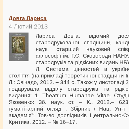
Довга Лариса
4 Лютий 2013
Лариса Довга, відомий дослі
стародрукованої спадщини, канд
наук, старший науковий співр
філософії ім. Г.С. Сковороди НАНУ
стародруків та рідкісних видань НБ
Л. Система цінностей в українс
століття (на прикладі теоретичної спадщини Іно
Л.: Свічадо, 2012. – 344 с. Також у листопаді
подарувала відділу стародруків та рідк
видання: 1. Theatrum Humanae Vitae. Студі
Яковенко: Зб. наук. ст. – К., 2012.– 623
гуманітарний огляд : Збірник / Нац. Ун-т 
академія”; Тов-во дослідників Центрально-Сх
Критика, 2012. – № 16–17.