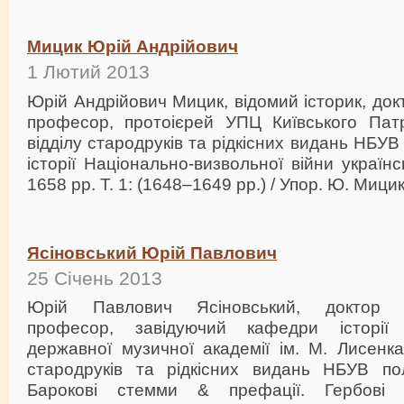
Мицик Юрій Андрійович
1 Лютий 2013
Юрій Андрійович Мицик, відомий історик, док
професор, протоієрей УПЦ Київського Патр
відділу стародруків та рідкісних видань НБУ
історії Національно-визвольної війни україн
1658 рр. Т. 1: (1648–1649 рр.) / Упор. Ю. Мицик.
Ясіновський Юрій Павлович
25 Січень 2013
Юрій Павлович Ясіновський, доктор ми
професор, завідуючий кафедри історії 
державної музичної академії ім. М. Лисенка
стародруків та рідкісних видань НБУВ по
Барокові стемми & префації. Гербові 