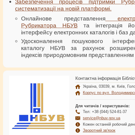
Забезпечення процесів підтримки Ру
систематизації на новій платформі.
Онлайнове представлення
електро
Рубрикатора НБУВ
та інтеграція йо
інтерфейсу електронних каталогів і баз 
Удосконалення пошукового інтерфе
каталогу НБУВ за рахунок розширен
індексів природомовним представленням 
Контактна інформація Бібліо
Україна, 03039, м. Київ, Голо
Корпус по вул. Володимирс
Для читачів / користувачів:
Тел: +38 (044) 524-81-37
service@nbuv.gov.ua
Кожен останній робочий день
Зворотний зв'язок