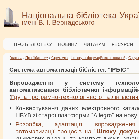
Національна бібліотека Укра
імені В. І. Вернадського
ПРО БІБЛІОТЕКУ
НОВИНИ
ЧИТАЧАМ
РЕСУРСИ
Головна
›
Про бібліотеку
›
Структура
›
Інститут інформаційних технологій
›
Струк
Система автоматизації бібліотек "ІРБІС"
Впровадження у систему технолог
автоматизованої бібліотечної інформацій
(
Група програмно-технологічного та лінгвісти
Конвертування даних електронного катал
НБУВ зі старої платформи "Allegro" на нову.
Розробка, адаптація, впровадженн
автоматизації процесів на "
Шляху докум
книжкових видань та компакт дисків, журн