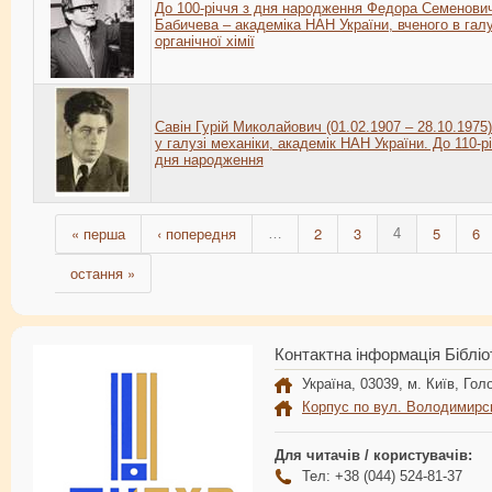
До 100-річчя з дня народження Федора Семенови
Бабичева – академіка НАН України, вченого в галу
органічної хімії
Савін Гурій Миколайович (01.02.1907 – 28.10.1975)
у галузі механіки, академік НАН України. До 110-рі
дня народження
« перша
‹ попередня
2
3
5
6
…
4
остання »
Контактна інформація Бібліо
Україна, 03039, м. Київ, Голо
Корпус по вул. Володимирс
Для читачів / користувачів:
Тел: +38 (044) 524-81-37