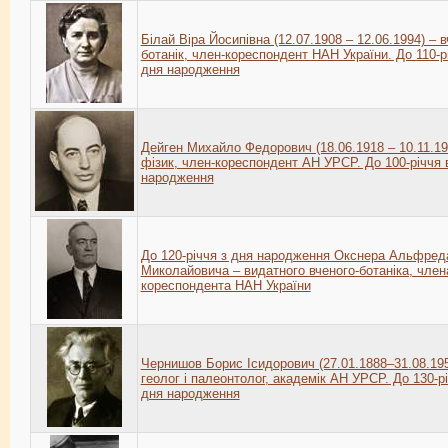
Білай Віра Йосипівна (12.07.1908 – 12.06.1994) – в
ботанік, член-кореспондент НАН України. До 110-р
дня народження
Дейген Михайло Федорович (18.06.1918 – 10.11.19
фізик, член-кореспондент АН УРСР. До 100-річчя 
народження
До 120-річчя з дня народження Окснера Альфред
Миколайовича – видатного вченого-ботаніка, член
кореспондента НАН України
Чернишов Борис Ісидорович (27.01.1888–31.08.195
геолог і палеонтолог, академік АН УРСР. До 130-рі
дня народження