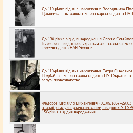
До 110-річчя від дня народження Володимира Пл
Цесевича – астронома, члена-кореспондента НАН
До 130-річчя від дня народження Євгена Самійло
Бурксера – видатного українського геохіміка, чле
кореспондента НАН України
До 110-річчя від дня народження Петра Омелянов
Недбайла – члена-кореспондента НАН України, вч
галузі правознавства
Федоров Михайло Михайлович (01.09.1867–29.03.
вчений у галузі гірничої механіки, академік АН УР
150-річчя від дня народження