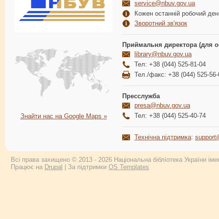
service@nbuv.gov.ua
Кожен останній робочий день
Зворотний зв'язок
Приймальня директора (для о
library@nbuv.gov.ua
Тел: +38 (044) 525-81-04
Тел./факс: +38 (044) 525-56-
Пресслужба
presa@nbuv.gov.ua
Тел: +38 (044) 525-40-74
Знайти нас на Google Maps »
Технічна підтримка
:
support
Всі права захищено © 2013 - 2026 Національна бібліотека України імен
Працює на
Drupal
| За підтримки
OS Templates