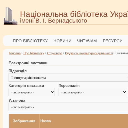
Національна бібліотека Укра
імені В. І. Вернадського
ПРО БІБЛІОТЕКУ
НОВИНИ
ЧИТАЧАМ
РЕСУРСИ
Головна
›
Про бібліотеку
›
Структура
›
Відділ соціокультурної діяльності
› Виставки
Електронні виставки
Підрозділ
Категорія виставки
Персоналія
Установа
Зображення
Назва