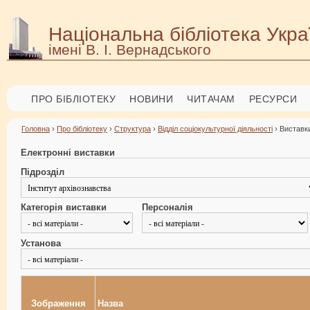
Національна бібліотека Укра
імені В. І. Вернадського
ПРО БІБЛІОТЕКУ
НОВИНИ
ЧИТАЧАМ
РЕСУРСИ
Головна
›
Про бібліотеку
›
Структура
›
Відділ соціокультурної діяльності
› Виставки
Електронні виставки
Підрозділ
Категорія виставки
Персоналія
Установа
Зображення
Назва