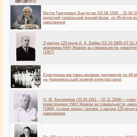
Віктор Григорович Бар’яхтар (02.08.1930 – 25.08.2
видатний український вчений-фізик: до 95-річчя ві
народження
З нагоди 120-річчя А. К. Бабка (15.10.1905–07.01.1
академіка НАН України за спеціальністю «аналітич
(1957)
Електронна виставка архівних документів до 40-рі
на Чорнобильській атомній електростанції
О. М. Боголюбов (25.03.1911 – 02.11.2004) – член-
кореспондент НАН України за спеціальністю «мех
(1969), історик науки і техніки: з нагоди 125-річчя 
народження