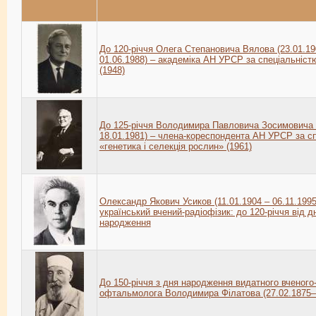
До 120-річчя Олега Степановича Вялова (23.01.19
01.06.1988) – академіка АН УРСР за спеціальніст
(1948)
До 125-річчя Володимира Павловича Зосимовича 
18.01.1981) – члена-кореспондента АН УРСР за с
«генетика і селекція рослин» (1961)
Олександр Якович Усиков (11.01.1904 – 06.11.1995
український вчений-радіофізик: до 120-річчя від д
народження
До 150-річчя з дня народження видатного вченого
офтальмолога Володимира Філатова (27.02.1875–