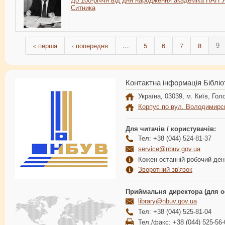
До 100-річчя від дня народження академіка НАН У
Ситника
« перша
‹ попередня
5
6
7
8
…
9
Контактна інформація Бібліо
Україна, 03039, м. Київ, Голо
Корпус по вул. Володимирс
Для читачів / користувачів:
Тел: +38 (044) 524-81-37
service@nbuv.gov.ua
Кожен останній робочий день
Зворотний зв'язок
Приймальня директора (для о
library@nbuv.gov.ua
Тел: +38 (044) 525-81-04
Тел./факс: +38 (044) 525-56-