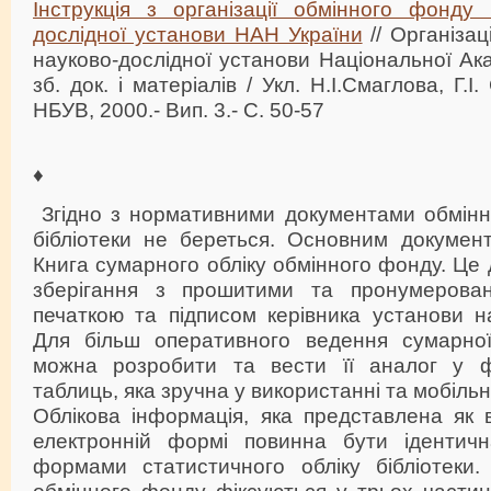
Інструкція з організації обмінного фонду 
дослідної установи НАН України
// Організац
науково-дослідної установи Національної Ака
зб. док. і матеріалів / Укл. Н.І.Смаглова, Г.І.
НБУВ, 2000.- Вип. 3.- С. 50-57
♦
Згідно з нормативними документами обмін
бібліотеки не береться. Основним докумен
Книга сумарного обліку обмінного фонду. Це 
зберігання з прошитими та пронумерован
печаткою та підписом керівника установи на
Для більш оперативного ведення сумарної
можна розробити та вести її аналог у ф
таблиць, яка зручна у використанні та мобільн
Облікова інформація, яка представлена як в
електронній формі повинна бути ідентичн
формами статистичного обліку бібліотеки.