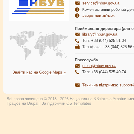
service@nbuv.gov.ua
Кожен останній робочий день
Зворотний зв'язок
Приймальня директора (для о
library@nbuv.gov.ua
Тел: +38 (044) 525-81-04
Тел./факс: +38 (044) 525-56-
Пресслужба
presa@nbuv.gov.ua
Тел: +38 (044) 525-40-74
Знайти нас на Google Maps »
Технічна підтримка
:
support
Всі права захищено © 2013 - 2026 Національна бібліотека України імен
Працює на
Drupal
| За підтримки
OS Templates