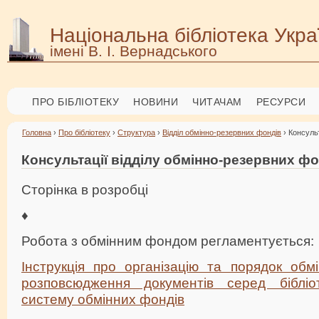
Національна бібліотека Укра
імені В. І. Вернадського
ПРО БІБЛІОТЕКУ
НОВИНИ
ЧИТАЧАМ
РЕСУРСИ
Головна
›
Про бібліотеку
›
Структура
›
Відділ обмінно-резервних фондів
› Консульт
Консультації відділу обмінно-резервних фо
Сторінка в розробці
♦
Робота з обмінним фондом регламентується:
Інструкція про організацію та порядок обмі
розповсюдження документів серед бібліо
систему обмінних фондів