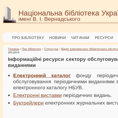
Національна бібліотека Укра
імені В. І. Вернадського
ПРО БІБЛІОТЕКУ
НОВИНИ
ЧИТАЧАМ
РЕСУРСИ
Головна
›
Про бібліотеку
›
Структура
›
Відділ комплексного бібліотечного обслу
ресурси
Інформаційні ресурси сектору обслуговув
виданнями
Електронний каталог
фонду періодич
обслуговування періодичними виданнями за 
електронного каталогу НБУВ.
Електронні виставки
періодичних видань.
Буктрейлери
електронних журнальних вист