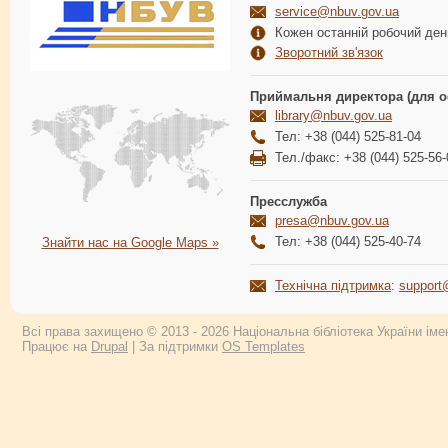
service@nbuv.gov.ua
Кожен останній робочий день
Зворотний зв'язок
Приймальня директора (для о
library@nbuv.gov.ua
Тел: +38 (044) 525-81-04
Тел./факс: +38 (044) 525-56-
Пресслужба
presa@nbuv.gov.ua
Тел: +38 (044) 525-40-74
Знайти нас на Google Maps »
Технічна підтримка
:
support
Всі права захищено © 2013 - 2026 Національна бібліотека України імен
Працює на
Drupal
| За підтримки
OS Templates