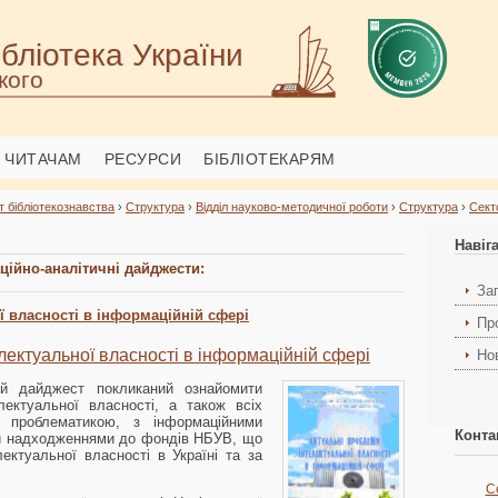
бліотека України
кого
ЧИТАЧАМ
РЕСУРСИ
БІБЛІОТЕКАРЯМ
т бібліотекознавства
›
Структура
›
Відділ науково-методичної роботи
›
Структура
›
Сект
Навіг
ційно-аналітичні дайджести:
За
ї власності в інформаційній сфері
Пр
лектуальної власності в інформаційній сфері
Но
ий дайджест покликаний ознайомити
ектуальної власності, а також всіх
ю проблематикою, з інформаційними
Конта
и надходженнями до фондів НБУВ, що
ктуальної власності в Україні та за
С