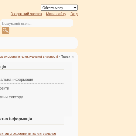
Зворотний зв'язок
Мапа сайту
Вхід
ор охорони інтелектуальної власності
› Проєкти
ація
гальна інформація
оєкти
вини сектору
ктна інформація
ектор з охорони інтелектуальної