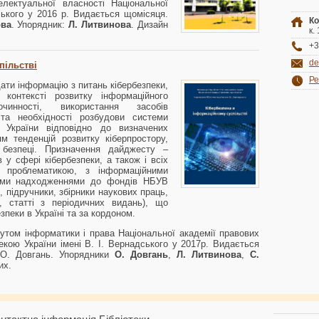
лектуальної власності Національної
дського у 2016 р. Видається щомісяця.
Ко
ова
. Упорядник:
Л. Литвинова
. Дизайн
к.
+3
de
пільстві
Ре
ти інформацію з питань кібербезпеки,
онтексті розвитку інформаційного
очинності, використання засобів
 та необхідності розбудови системи
и України відповідно до визначених
м тенденцій розвитку кіберпростору,
 безпеці. Призначення дайджесту –
у сфері кібербезпеки, а також і всіх
ю проблематикою, з інформаційними
ими надходженнями до фондів НБУВ
 підручники, збірники наукових праць,
, статті з періодичних видань), що
пеки в Україні та за кордоном.
утом інформатики і права Національної академії правових
екою України імені В. І. Вернадського у 2017р. Видається
 О. Довгань. Упорядники
О. Довгань
,
Л. Литвинова
,
С.
их.