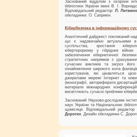
Заснований відділом з охорони інте
бібліотеки України імені В. І. Верна
Відповідальний редактор:
Л. Литвин
обкладинки: О. Саприкін.
Кібербезпека в інформаційному сус
Аналітичний дайджест покликаний нада
що є надзвичайно актуальними в к
суспільства, зростання кіберзл
кібертероризму у гібрідних війнах
забезпечення кібернетичної безпек
стратегічних напрямків з урахування
сучасних викликів та загроз його
ознайомлення широкого кола фахівців 
користувачів, які цікавляться ціє
джерелами мережі Інтернет та нов
(монографії, автореферати дисертацій,
матеріали міжнародних конференцій
висвітлюють сучасні проблеми кібербез
Заснований Науково-дослідним інстит
наук України та Національною бібліот
щомісяця. Відповідальний редактор
Дорогих
. Дизайн обкладинки С. Дорог