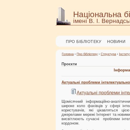
Національна бі
імені В. І. Вернадсь
ПРО БІБЛІОТЕКУ
НОВИНИ
Головна
›
Про бібліотеку
›
Структура
›
Інститу
Проєкти
Інформа
Актуальні проблеми інтелектуально
Актуальні проблеми інте
Щомісячний інформаційно-аналітичн
широке коло фахівців у сфері інтел
користувачів, які цікавляться ціє
джерелами мережі Інтернет та новим
висвітлюють сучасні проблеми інтеле
кордоном.