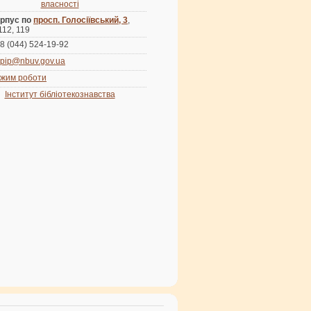
власності
рпус по
просп. Голосіївський, 3
,
 112, 119
8 (044) 524-19-92
pip@nbuv.gov.ua
жим роботи
Інститут бібліотекознавства