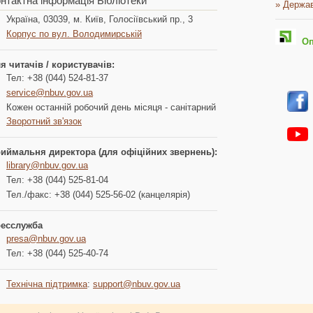
нтактна інформація Бібліотеки
» Держав
Україна, 03039, м. Київ, Голосіївський пр., 3
Корпус по вул. Володимирській
Опл
я читачів / користувачів:
Тел: +38 (044) 524-81-37
service@nbuv.gov.ua
Кожен останній робочий день місяця - санітарний
Зворотний зв'язок
иймальня директора (для офіційних звернень):
library@nbuv.gov.ua
Тел: +38 (044) 525-81-04
Тел./факс: +38 (044) 525-56-02 (канцелярія)
есслужба
presa@nbuv.gov.ua
Тел: +38 (044) 525-40-74
Технічна підтримка
:
support@nbuv.gov.ua