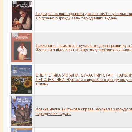
Педіатрія на варті здоров'я дитини, сім'ї і суспільст
з підсобного фонду залу періодичних видань
Психологія і психіатрія: сучасні тенденції розвитку в У
Журнали з підсобного фонду залу періодичних вида
ЕНЕРГЕТИКА УКРАЇНИ: СУЧАСНИЙ СТАН І НАЙБЛ
ПЕРСПЕКТИВИ. Журнали з підсобного фонду залу п
видань
Воєнна наука. Військова справа. Журнали з фонду з
періодичних видань