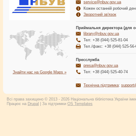
service@nbuv.gov.ua
Кожен останній робочий день
Зворотний зв'язок
Приймальня директора (для о
library@nbuv.gov.ua
Тел: +38 (044) 525-81-04
Тел./факс: +38 (044) 525-56-
Пресслужба
presa@nbuv.gov.ua
Тел: +38 (044) 525-40-74
Знайти нас на Google Maps »
Технічна підтримка
:
support
Всі права захищено © 2013 - 2026 Національна бібліотека України імен
Працює на
Drupal
| За підтримки
OS Templates