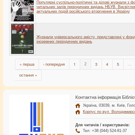
Популярні суспільно-політичні та ділові журнали з ф
читальних залів періодичних видань НБУВ. Висвітле
актуальних подій російського вторгнення в Україну
Журнали універсального змісту, представлені у фон
іноземних періодичних видань
« перша
‹ попередня
1
3
4
5
2
…
остання »
Контактна інформація Бібліо
Україна, 03039, м. Київ, Голо
Корпус по вул. Володимирс
Для читачів / користувачів:
Тел: +38 (044) 524-81-37