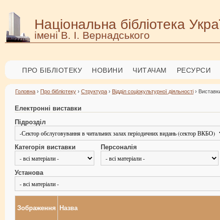
Національна бібліотека Укра
імені В. І. Вернадського
ПРО БІБЛІОТЕКУ
НОВИНИ
ЧИТАЧАМ
РЕСУРСИ
Головна
›
Про бібліотеку
›
Структура
›
Відділ соціокультурної діяльності
› Виставки
Електронні виставки
Підрозділ
Категорія виставки
Персоналія
Установа
Зображення
Назва