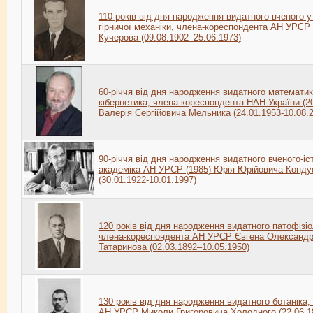
110 років від дня народження видатного вченого у
гірничої механіки, члена-кореспондента АН УРСР 
Кучерова (09.08.1902–25.06.1973)
60-річчя від дня народження видатного математик
кібернетика, члена-кореспондента НАН України (2
Валерія Сергійовича Мельника (24.01.1953-10.08.
90-річчя від дня народження видатного вченого-іс
академіка АН УРСР (1985) Юрія Юрійовича Конд
(30.01.1922-10.01.1997)
120 років від дня народження видатного патофізіо
члена-кореспондента АН УРСР Євгена Олександ
Татаринова (02.03.1892–10.05.1950)
130 років від дня народження видатного ботаніка,
АН УРСР Миколи Григоровича Холодного (22.06.1