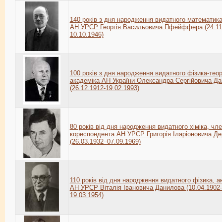
140 років з дня народження видатного математика
АН УРСР Георгія Васильовича Пфейффера (24.11
10.10.1946)
100 років з дня народження видатного фізика-теор
академіка АН України Олександра Сергійовича Д
(26.12.1912-19.02.1993)
80 років від дня народження видатного хіміка, чле
кореспондента АН УРСР Григорія Іларіоновича Де
(26.03.1932–07.09.1969)
110 років від дня народження видатного фізика, а
АН УРСР Віталія Івановича Данилова (10.04.1902
19.03.1954)