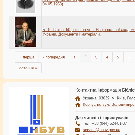
04.05.1953)
Б. Є. Патон. 50 років на чолі Національної академі
України. Документи і матеріали.
« перша
‹ попередня
1
3
4
5
2
…
остання »
Контактна інформація Бібліо
Україна, 03039, м. Київ, Голо
Корпус по вул. Володимирс
Для читачів / користувачів:
Тел: +38 (044) 524-81-37
service@nbuv.gov.ua