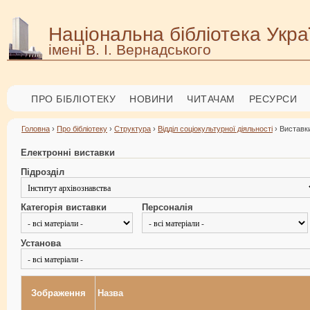
Національна бібліотека Укра
імені В. І. Вернадського
ПРО БІБЛІОТЕКУ
НОВИНИ
ЧИТАЧАМ
РЕСУРСИ
Головна
›
Про бібліотеку
›
Структура
›
Відділ соціокультурної діяльності
› Виставки
Електронні виставки
Підрозділ
Категорія виставки
Персоналія
Установа
Зображення
Назва