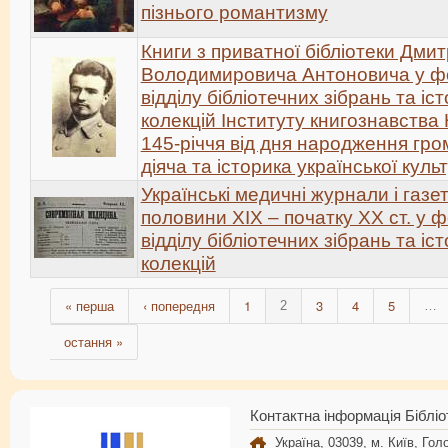
пізнього романтизму
Книги з приватної бібліотеки Дми
Володимировича Антоновича у ф
відділу бібліотечних зібрань та іс
колекцій Інституту книгознавства
145-річчя від дня народження гро
діяча та історика української куль
Українські медичні журнали і газет
половини XIX – початку XX ст. у 
відділу бібліотечних зібрань та іс
колекцій
« перша
‹ попередня
1
3
4
5
2
…
остання »
Контактна інформація Бібліо
Україна, 03039, м. Київ, Голо