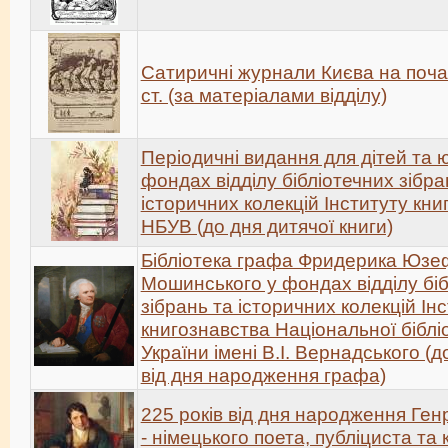
Cатиричні журнали Києва на поча
ст. (за матеріалами відділу)
Періодичні видання для дітей та 
фондах відділу бібліотечних зібра
історичних колекцій Інституту кн
НБУВ (до дня дитячої книги)
Бібліотека графа Фридерика Юзе
Мошинського у фондах відділу бі
зібрань та історичних колекцій Ін
книгознавства Національної біблі
України імені В.І. Вернадського (д
від дня народження графа)
225 років від дня народження Ген
- німецького поета, публіциста та 