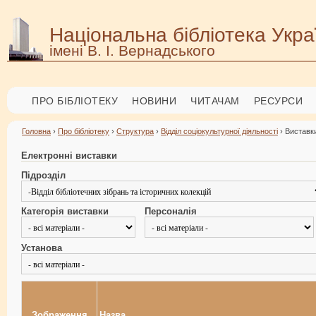
Національна бібліотека Укра
імені В. І. Вернадського
ПРО БІБЛІОТЕКУ
НОВИНИ
ЧИТАЧАМ
РЕСУРСИ
Головна
›
Про бібліотеку
›
Структура
›
Відділ соціокультурної діяльності
› Виставки
Електронні виставки
Підрозділ
Категорія виставки
Персоналія
Установа
Зображення
Назва