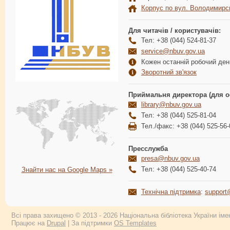
Корпус по вул. Володимирс
Для читачів / користувачів:
Тел: +38 (044) 524-81-37
service@nbuv.gov.ua
Кожен останній робочий день
Зворотний зв'язок
Приймальня директора (для о
library@nbuv.gov.ua
Тел: +38 (044) 525-81-04
Тел./факс: +38 (044) 525-56-
Пресслужба
presa@nbuv.gov.ua
Тел: +38 (044) 525-40-74
Знайти нас на Google Maps »
Технічна підтримка
:
support
Всі права захищено © 2013 - 2026 Національна бібліотека України імен
Працює на
Drupal
| За підтримки
OS Templates