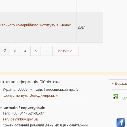
иївського комерційного інституту в іменах
2014
3
4
5
наступна ›
2
…
нтактна інформація Бібліотеки
» Держав
Україна, 03039, м. Київ, Голосіївський пр., 3
Корпус по вул. Володимирській
Опл
я читачів / користувачів:
Тел: +38 (044) 524-81-37
service@nbuv.gov.ua
Кожен останній робочий день місяця - санітарний