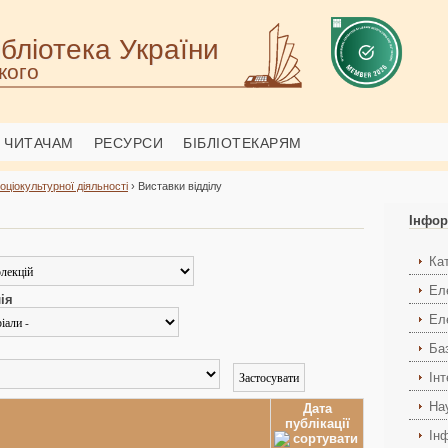
бліотека України
кого
ЧИТАЧАМ
РЕСУРСИ
БІБЛІОТЕКАРЯМ
соціокультурної діяльності
› Виставки відділу
Інфор
Ка
Ел
ія
Ел
Ба
Ін
На
Дата
публікації
Ін