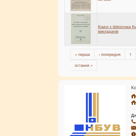
Книги з бібліотеки К
викладачів
« перша
‹ попередня
1
остання »
Ко
Дл