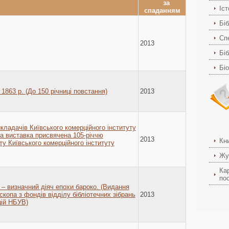
Іс
Біб
Спе
2013
Біб
Бі
1863 р. (До 150 річниці повстання)
2013
икладачів Київського комерційного інституту
ва виставка присвячена 105-річчю
2013
Кн
у Київського комерційного інституту
Жу
Ка
пос
– визначний діяч епохи бароко. (Видання
скопа з фондів відділу бібліотечних зібрань
2013
цій НБУВ)