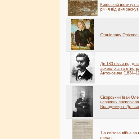
Київський інститут ш
річчя від дня засну
Станіславу Оріховсь
До 180-річчя від дн
археолога та етног
Антоновича (1834–1
Сікорський Іван Оле
нервових захворюван
Володимира. До все
1-а світова війна з
видань