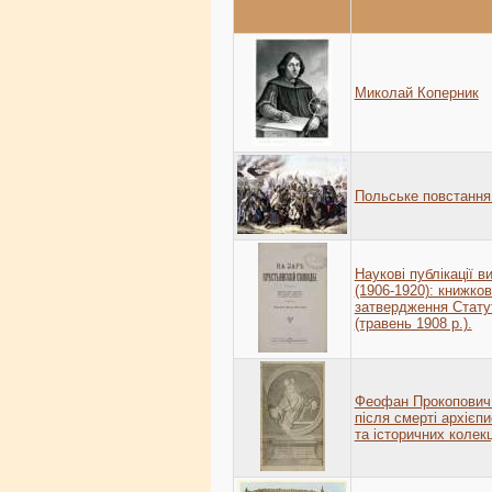
Миколай Коперник
Польське повстання 
Наукові публікації в
(1906-1920): книжко
затвердження Статут
(травень 1908 р.).
Феофан Прокопович 
після смерті архієпи
та історичних колек