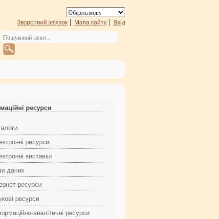
Зворотний зв'язок
Мапа сайту
Вхід
маційні ресурси
талоги
ектронні ресурси
ектронні виставки
зи даних
тернет-ресурси
укові ресурси
формаційно-аналітичні ресурси