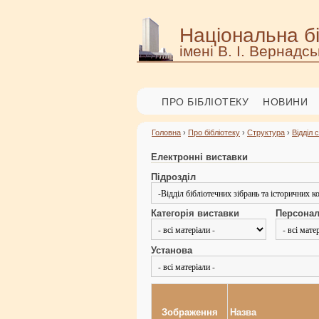
Національна бі
імені В. І. Вернадсь
ПРО БІБЛІОТЕКУ
НОВИНИ
Головна
›
Про бібліотеку
›
Структура
›
Відділ 
Електронні виставки
Підрозділ
Категорія виставки
Персонал
Установа
Зображення
Назва