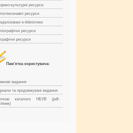
торико-культурні ресурси
ліотекознавчі ресурси
ціалізовані е-бібліотеки
ліографічні ресурси
ографічні ресурси
Пам'ятка користувача:
ижкові видання
рнали та продовжувані видання
рткові каталоги НБУВ (pdf-
ібник)