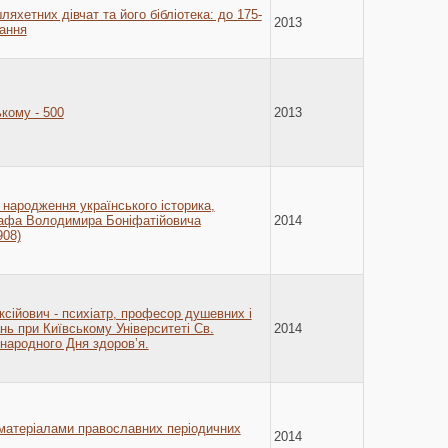
ляхетних дівчат та його бібліотека: до 175-
2013
вання
кому - 500
2013
я народження українського історика,
рафа Володимира Боніфатійовича
2014
908)
ксійович - психіатр, професор душевних і
ь при Київському Університеті Св.
2014
народного Дня здоров’я.
а матеріалами православних періодичних
2014