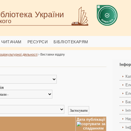
бліотека України
кого
ЧИТАЧАМ
РЕСУРСИ
БІБЛІОТЕКАРЯМ
соціокультурної діяльності
› Виставки відділу
Інфор
Ка
Ел
ія
Ел
Ба
Ін
На
Дата публікації
Ін