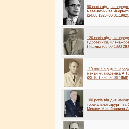
90 років від дня народж
математики та кібернет
(24.08.1923–30.01.1982
120 років від дня народ
гідротехніки, члена-к
Пишкіна (03.09.1893-29.
110 років від дня народ
механіки,академіка АН
(23.10.1903–02.06.1958)
100 років від дня народ
торакальної хірургії та
Миколи Михайловича Амо