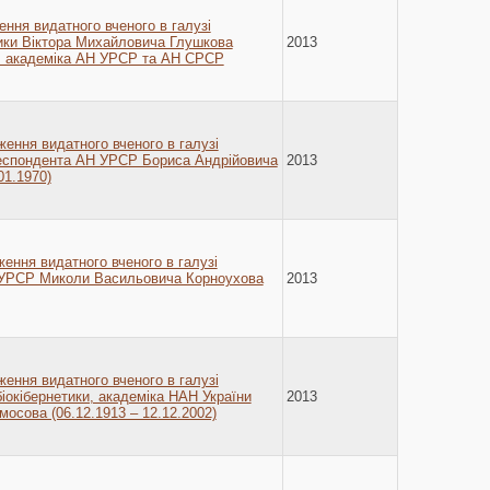
ення видатного вченого в галузі
ики Віктора Михайловича Глушкова
2013
), академіка АН УРСР та АН СРСР
ження видатного вченого в галузі
ореспондента АН УРСР Бориса Андрійовича
2013
01.1970)
ження видатного вченого в галузі
 УРСР Миколи Васильовича Корноухова
2013
ження видатного вченого в галузі
 біокібернетики, академіка НАН України
2013
сова (06.12.1913 – 12.12.2002)