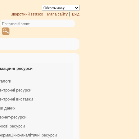
Зворотний зв'язок
Мапа сайту
Вхід
маційні ресурси
талоги
ектронні ресурси
ектронні виставки
зи даних
тернет-ресурси
укові ресурси
формаційно-аналітичні ресурси