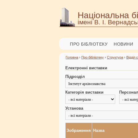
Національна бі
імені В. І. Вернадсь
ПРО БІБЛІОТЕКУ
НОВИНИ
Головна
›
Про бібліотеку
›
Структура
›
Відділ 
Електронні виставки
Підрозділ
Категорія виставки
Персонал
Установа
Зображення
Назва