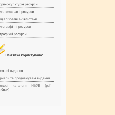
торико-культурні ресурси
ліотекознавчі ресурси
ціалізовані е-бібліотеки
ліографічні ресурси
ографічні ресурси
Пам'ятка користувача:
ижкові видання
рнали та продовжувані видання
рткові каталоги НБУВ (pdf-
ібник)