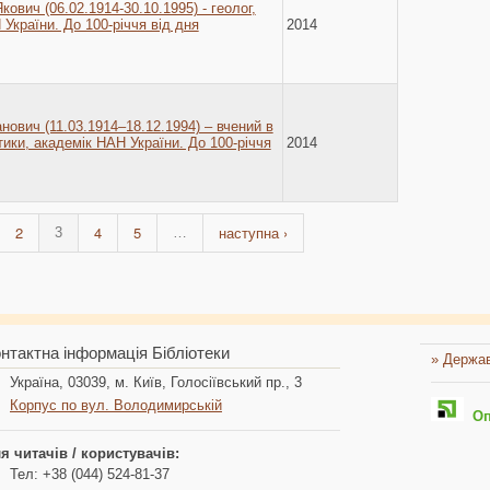
ович (06.02.1914-30.10.1995) - геолог,
України. До 100-річчя від дня
2014
нович (11.03.1914–18.12.1994) – вчений в
етики, академік НАН України. До 100-річчя
2014
2
4
5
наступна ›
3
…
нтактна інформація Бібліотеки
» Держав
Україна, 03039, м. Київ, Голосіївський пр., 3
Корпус по вул. Володимирській
Опл
я читачів / користувачів:
Тел: +38 (044) 524-81-37