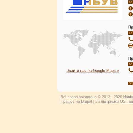
Пр
Пр
Знайти нас на Google Maps »
Всі права захищено © 2013 - 2026 Націон
Працює на
Drupal
| За підтримки
OS Tem