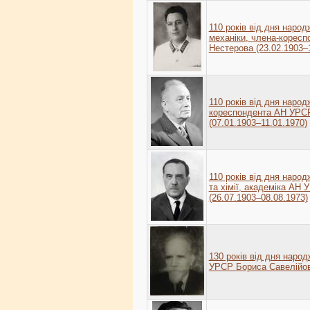
110 років від дня народ
механіки, члена-корес
Нестерова (23.02.1903–
110 років від дня народ
кореспондента АН УРС
(07.01.1903–11.01.1970)
110 років від дня народ
та хімії, академіка АН
(26.07.1903–08.08.1973)
130 років від дня народ
УРСР Бориса Савелійови