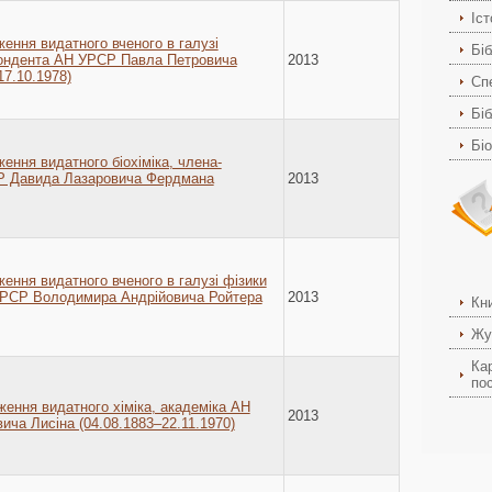
Іс
ження видатного вченого в галузі
Біб
пондента АН УРСР Павла Петровича
2013
17.10.1978)
Спе
Біб
Бі
ження видатного біохіміка, члена-
Р Давида Лазаровича Фердмана
2013
ження видатного вченого в галузі фізики
 УРСР Володимира Андрійовича Ройтера
2013
Кн
Жу
Ка
пос
ження видатного хіміка, академіка АН
2013
ча Лисіна (04.08.1883–22.11.1970)