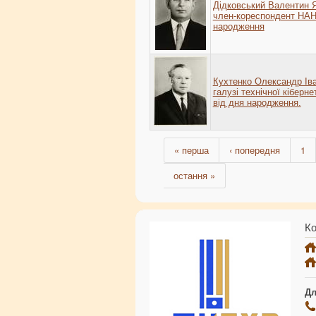
Дідковський Валентин Як
член-кореспондент НАН 
народження
Кухтенко Олександр Іва
галузі технічної кіберн
від дня народження.
« перша
‹ попередня
1
остання »
Ко
Дл